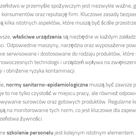
czeństwo w przemyśle spożywczym jest niezwykle ważne, 
 konsumentów oraz reputację firm. Kluczowe zasady bezpi
ą kilka istotnych aspektów, które muszą być ściśle przestrz
wsze,
właściwe urządzenia
są niezbędne w każdym zakładz
i. Odpowiednie maszyny, narzędzia oraz wyposażenie pow
nie serwisowane i dostosowane do rodzaju produktów, które
nowoczesnych technologii i urządzeń wpływa na zwiększen
ji i obniżenie ryzyka kontaminacji.
ie,
normy sanitarno-epidemiologiczne
muszą być zawsze p
e to nie tylko czystość w miejscu pracy, ale również odpow
wywanie surowców oraz gotowych produktów. Regularne kon
ją na monitorowanie tych norm, co jest kluczowe dla zapew
czeństwa żywności.
rne
szkolenie personelu
jest kolejnym istotnym elementem.