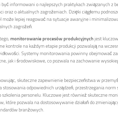
 być informowani o najlepszych praktykach związanych z 
i oraz o aktualnych zagrożeniach. Dzięki ciągłemu podnoszen
l może lepiej reagować na sytuacje awaryjne i minimalizow
alnych zagrożeń.
tego,
monitorowanie procesów produkcyjnych
jest kluczo
ne kontrole na każdym etapie produkcji pozwalają na wcze
widłowości. Systemy monitorowania powinny obejmować za
ne, jak i środowiskowe, co pozwala na zachowanie wysokie
owując, skuteczne zapewnienie bezpieczeństwa w przemy
stosowania odpowiednich urządzeń, przestrzegania norm s
o szkolenia personelu. Kluczowe jest również skuteczne mo
w, które pozwala na dostosowywanie działań do zmieniający
tandardów branżowych.