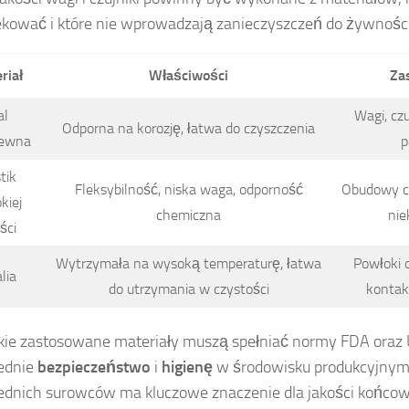
kować i które nie wprowadzają zanieczyszczeń do żywności
riał
Właściwości
Za
al
Wagi, cz
Odporna na korozję, łatwa do czyszczenia
zewna
p
tik
Fleksybilność, niska waga, odporność
Obudowy c
kiej
chemiczna
nie
ści
Wytrzymała na wysoką temperaturę, łatwa
Powłoki 
lia
do utrzymania w czystości
kontak
ie zastosowane materiały muszą spełniać normy FDA oraz 
ednie
bezpieczeństwo
i
higienę
w środowisku produkcyjnym
dnich surowców ma kluczowe znaczenie dla jakości końcow