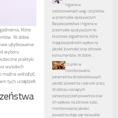
higiena w
zastosowaniach wag i czujników
w przemyśle spożywczym
Bezpieczeństwo i higiena w
adnienia, które
przemyśle spożywczym to
kluczowe zagadnienia, które
entów. W dobie
mają bezpośredni wpływ na
ciwe użytkowanie
jakość żywności oraz zdrowie
 Od wyboru
konsumentów. W dobie …
kuteczne praktyki
Czujniki w
nia wysokich
monitorowaniu
yki można wdrożyć,
parametrów środowiskowych:
em tych urządzeń.
jakość powietrza i warunki pracy
W obliczu rosnących
czeństwa
zanieczyszczeń powietrza oraz
ich wpływu na zdrowie ludzi,
monitorowanie jakości
powietrza staje się niezwykle