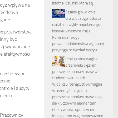
istotne. Czujniki, które są …
gdyż wpływa na
eczeństwa
Zasady gry w lotka
Gra w dużego lotka to
egane.
nadal niezwykle popularna gra
losowa w naszym kraju.
ie przetwórstwa
Pomimo małego
inny być
prawdopodobieństwa wygranej
 są wytwarzane.
przyciąga co tydzień tysiące …
ie efektywności
Inteligentne wagi w
przemyśle ciężkim:
precyzyjne pomiary masy w
rzestrzegane.
trudnych warunkach
iednie
W obliczu rosnących wymagań
trole i audyty
w przemyśle ciężkim,
nienia
precyzyjne pomiary masy stają
się kluczowym elementem
efektywności operacyjnej.
 Pracownicy
Inteligentne wagi, wyposażone