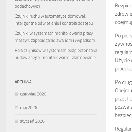
Bezpie
oddechowych
zdrowie
Czujniki ruchu w automatyce domowej:
obejmuj
inteligentne oświetlenie i kontrola dostępu
Czujniki w systemach monitorowania pracy
Po pier
maszyn: zapobieganie awariom i wypadkom
żywnośc
Rola czujników w systemach bezpieczeństwa
regular
budowlanego: monitorowanie i alarmowanie
Użycie 
produkc
Po drug
ARCHIWA
Obejmuj
czerwiec 2026
przecho
pozwala
maj 2026
bezpie
styczeń 2026
Regula