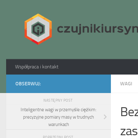
Skip to content
Współpraca i kontakt
OBSERWUJ:
WAGI
NASTĘPNY POST
Bez
Inteligentne wagi w przemyśle ciężkim:
precyzyjne pomiary masy w trudnych
warunkach
zas
POPRZEDNI POST