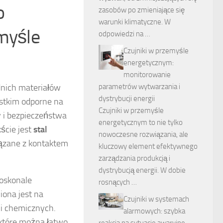
o
zasobów po zmieniające się
warunki klimatyczne. W
emyśle
odpowiedzi na …
Czujniki w przemyśle
energetycznym:
monitorowanie
nich materiałów
parametrów wytwarzania i
dystrybucji energii
ystkim odporne na
Czujniki w przemyśle
y i bezpieczeństwa
energetycznym to nie tylko
ście jest
stal
nowoczesne rozwiązania, ale
wiązane z kontaktem
kluczowy element efektywnego
zarządzania produkcją i
dystrybucją energii. W dobie
doskonale
rosnących …
ona jest na
Czujniki w systemach
ji chemicznych.
alarmowych: szybka
 które można łatwo
reakcja na sytuacje awaryjne