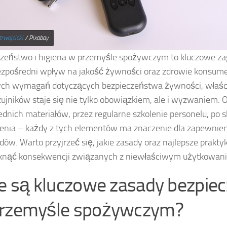
trwojcicki
/ Pixabay
zeństwo i higiena w przemyśle spożywczym to kluczowe zag
zpośredni wpływ na jakość żywności oraz zdrowie konsum
ych wymagań dotyczących bezpieczeństwa żywności, właś
zujników staje się nie tylko obowiązkiem, ale i wyzwaniem.
dnich materiałów, przez regularne szkolenie personelu, po s
enia – każdy z tych elementów ma znaczenie dla zapewnie
dów. Warto przyjrzeć się, jakie zasady oraz najlepsze prakt
knąć konsekwencji związanych z niewłaściwym użytkowani
ie są kluczowe zasady bezpie
rzemyśle spożywczym?