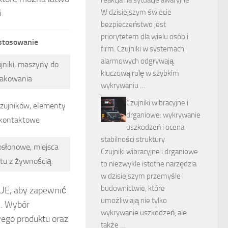
.
W dzisiejszym świecie
bezpieczeństwo jest
priorytetem dla wielu osób i
stosowanie
firm. Czujniki w systemach
alarmowych odgrywają
ujniki, maszyny do
kluczową rolę w szybkim
akowania
wykrywaniu …
Czujniki wibracyjne i
zujników, elementy
drganiowe: wykrywanie
kontaktowe
uszkodzeń i ocena
stabilności struktury
osłonowe, miejsca
Czujniki wibracyjne i drganiowe
tu z żywnością
to niezwykle istotne narzędzia
w dzisiejszym przemyśle i
budownictwie, które
UE, aby zapewnić
umożliwiają nie tylko
. Wybór
wykrywanie uszkodzeń, ale
ego produktu oraz
także …