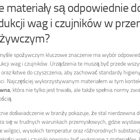
ie materiały są odpowiednie d
dukcji wag i czujników w prz
ożywczym?
myśle spożywczym kluczowe znaczenie ma wybór odpowied
ukcji wag i czujników. Urządzenia te muszą być przede wsz
oraz łatwe do czyszczenia, aby zachować standardy higien
i. Najczęściej wykorzystywanym materiałem w tym kontek
ewna
, która nie tylko jest trwała, ale także spełnia normy z
ścią.
tnie doświadczenie w branży pokazuje, że stal nierdzewna 
a się w trudnych warunkach przemysłowych, gdzie wystawi
ie wilgoci, wysokich temperatur oraz różnorodnych substanc
jakości wagi i czujniki powinny być wykonane z materiałów,