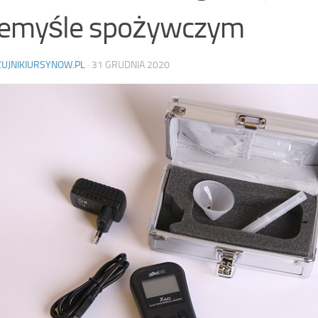
zemyśle spożywczym
ZUJNIKIURSYNOW.PL
·
31 GRUDNIA 2020