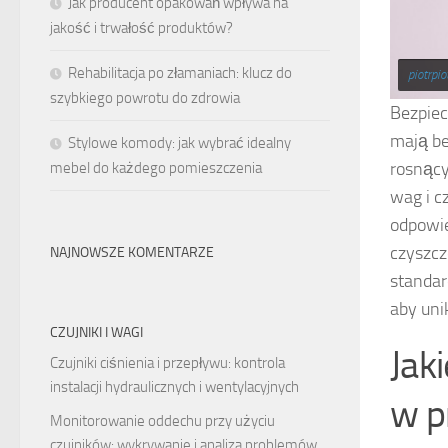
Jak producent opakowań wpływa na
jakość i trwałość produktów?
Rehabilitacja po złamaniach: klucz do
piotrpio
szybkiego powrotu do zdrowia
Bezpiec
mają be
Stylowe komody: jak wybrać idealny
rosnąc
mebel do każdego pomieszczenia
wag i c
odpowie
czyszcz
NAJNOWSZE KOMENTARZE
standar
aby uni
CZUJNIKI I WAGI
Jak
Czujniki ciśnienia i przepływu: kontrola
instalacji hydraulicznych i wentylacyjnych
w p
Monitorowanie oddechu przy użyciu
czujników: wykrywanie i analiza problemów