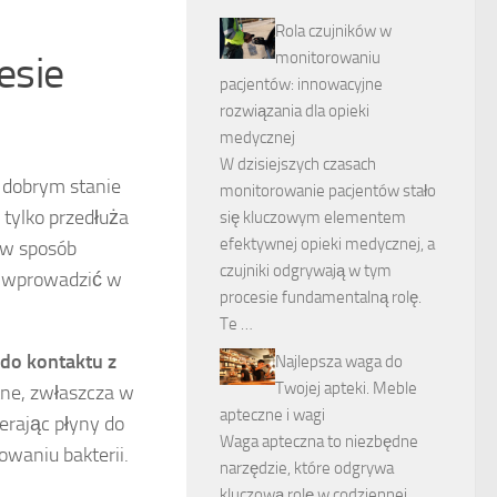
Rola czujników w
monitorowaniu
esie
pacjentów: innowacyjne
rozwiązania dla opieki
medycznej
W dzisiejszych czasach
 dobrym stanie
monitorowanie pacjentów stało
tylko przedłuża
się kluczowym elementem
efektywnej opieki medycznej, a
 w sposób
czujniki odgrywają w tym
to wprowadzić w
procesie fundamentalną rolę.
Te …
do kontaktu z
Najlepsza waga do
Twojej apteki. Meble
tne, zwłaszcza w
apteczne i wagi
erając płyny do
Waga apteczna to niezbędne
owaniu bakterii.
narzędzie, które odgrywa
kluczową rolę w codziennej