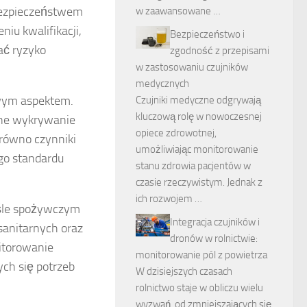
bezpieczeństwem
w zaawansowane …
iu kwalifikacji,
Bezpieczeństwo i
ać ryzyko
zgodność z przepisami
w zastosowaniu czujników
medycznych
wym aspektem.
Czujniki medyczne odgrywają
kluczową rolę w nowoczesnej
sne wykrywanie
opiece zdrowotnej,
równo czynniki
umożliwiając monitorowanie
go standardu
stanu zdrowia pacjentów w
czasie rzeczywistym. Jednak z
ich rozwojem …
śle spożywczym
Integracja czujników i
anitarnych oraz
dronów w rolnictwie:
nitorowanie
monitorowanie pól z powietrza
ch się potrzeb
W dzisiejszych czasach
rolnictwo staje w obliczu wielu
wyzwań, od zmniejszających się