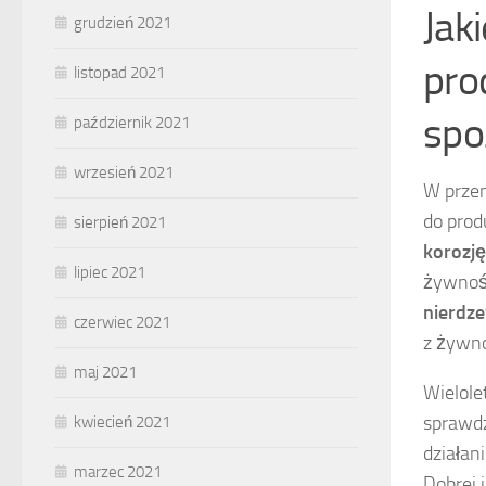
Jak
grudzień 2021
pro
listopad 2021
sp
październik 2021
wrzesień 2021
W prze
do prod
sierpień 2021
korozję
lipiec 2021
żywnośc
nierdz
czerwiec 2021
z żywno
maj 2021
Wielole
sprawdz
kwiecień 2021
działan
marzec 2021
Dobrej 