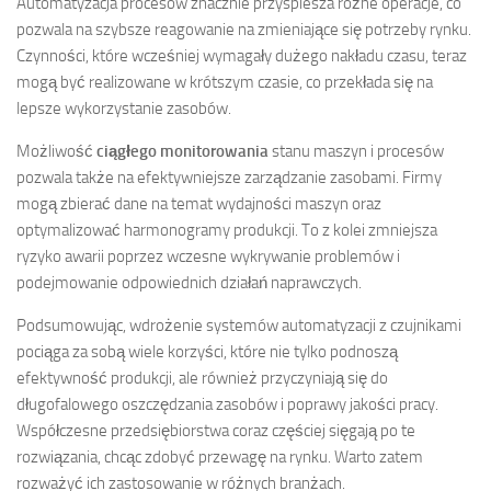
Automatyzacja procesów znacznie przyspiesza różne operacje, co
pozwala na szybsze reagowanie na zmieniające się potrzeby rynku.
Czynności, które wcześniej wymagały dużego nakładu czasu, teraz
mogą być realizowane w krótszym czasie, co przekłada się na
lepsze wykorzystanie zasobów.
Możliwość
ciągłego monitorowania
stanu maszyn i procesów
pozwala także na efektywniejsze zarządzanie zasobami. Firmy
mogą zbierać dane na temat wydajności maszyn oraz
optymalizować harmonogramy produkcji. To z kolei zmniejsza
ryzyko awarii poprzez wczesne wykrywanie problemów i
podejmowanie odpowiednich działań naprawczych.
Podsumowując, wdrożenie systemów automatyzacji z czujnikami
pociąga za sobą wiele korzyści, które nie tylko podnoszą
efektywność produkcji, ale również przyczyniają się do
długofalowego oszczędzania zasobów i poprawy jakości pracy.
Współczesne przedsiębiorstwa coraz częściej sięgają po te
rozwiązania, chcąc zdobyć przewagę na rynku. Warto zatem
rozważyć ich zastosowanie w różnych branżach.