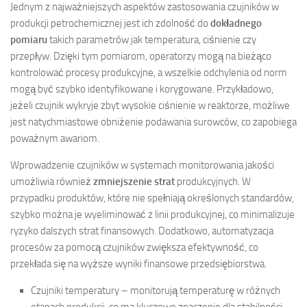
Jednym z najważniejszych aspektów zastosowania czujników w
produkcji petrochemicznej jest ich zdolność do
dokładnego
pomiaru
takich parametrów jak temperatura, ciśnienie czy
przepływ. Dzięki tym pomiarom, operatorzy mogą na bieżąco
kontrolować procesy produkcyjne, a wszelkie odchylenia od norm
mogą być szybko identyfikowane i korygowane. Przykładowo,
jeżeli czujnik wykryje zbyt wysokie ciśnienie w reaktorze, możliwe
jest natychmiastowe obniżenie podawania surowców, co zapobiega
poważnym awariom.
Wprowadzenie czujników w systemach monitorowania jakości
umożliwia również
zmniejszenie strat
produkcyjnych. W
przypadku produktów, które nie spełniają określonych standardów,
szybko można je wyeliminować z linii produkcyjnej, co minimalizuje
ryzyko dalszych strat finansowych. Dodatkowo, automatyzacja
procesów za pomocą czujników zwiększa efektywność, co
przekłada się na wyższe wyniki finansowe przedsiębiorstwa.
Czujniki temperatury – monitorują temperaturę w różnych
etapach produkcji, co ma kluczowe znaczenie dla stabilności