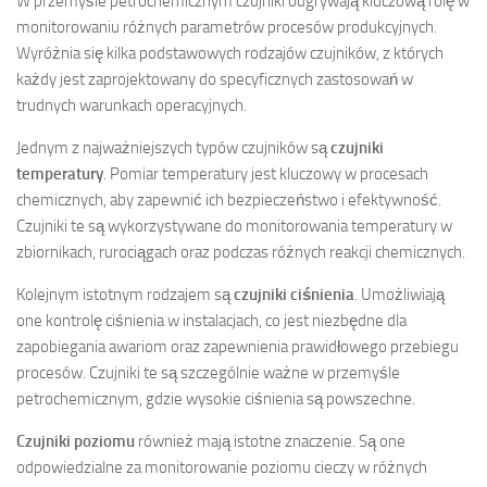
W przemyśle petrochemicznym czujniki odgrywają kluczową rolę w
monitorowaniu różnych parametrów procesów produkcyjnych.
Wyróżnia się kilka podstawowych rodzajów czujników, z których
każdy jest zaprojektowany do specyficznych zastosowań w
trudnych warunkach operacyjnych.
Jednym z najważniejszych typów czujników są
czujniki
temperatury
. Pomiar temperatury jest kluczowy w procesach
chemicznych, aby zapewnić ich bezpieczeństwo i efektywność.
Czujniki te są wykorzystywane do monitorowania temperatury w
zbiornikach, rurociągach oraz podczas różnych reakcji chemicznych.
Kolejnym istotnym rodzajem są
czujniki ciśnienia
. Umożliwiają
one kontrolę ciśnienia w instalacjach, co jest niezbędne dla
zapobiegania awariom oraz zapewnienia prawidłowego przebiegu
procesów. Czujniki te są szczególnie ważne w przemyśle
petrochemicznym, gdzie wysokie ciśnienia są powszechne.
Czujniki poziomu
również mają istotne znaczenie. Są one
odpowiedzialne za monitorowanie poziomu cieczy w różnych