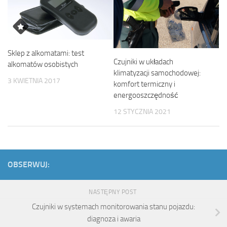
Sklep z alkomatami: test
Czujniki w układach
alkomatów osobistych
klimatyzacji samochodowej:
3 KWIETNIA 2017
komfort termiczny i
energooszczędność
12 STYCZNIA 2021
OBSERWUJ:
NASTĘPNY POST
Czujniki w systemach monitorowania stanu pojazdu:
diagnoza i awaria