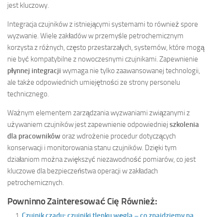
jest kluczowy.
Integracja czujników z istniejącymi systemami to również spore
wyzwanie. Wiele zakładów w przemyśle petrochemicznym
korzysta z różnych, często przestarzałych, systemów, które mogą
nie być kompatybilne z nowoczesnymi czujnikami. Zapewnienie
płynnej integracji
wymaga nie tylko zaawansowanej technologii,
ale także odpowiednich umiejętności ze strony personelu
technicznego.
Ważnym elementem zarządzania wyzwaniami związanymi z
używaniem czujników jest zapewnienie odpowiedniej
szkolenia
dla pracowników
oraz wdrożenie procedur dotyczących
konserwacji i monitorowania stanu czujników. Dzięki tym
działaniom można zwiększyć niezawodność pomiarów, co jest
kluczowe dla bezpieczeństwa operacji w zakładach
petrochemicznych.
Powninno Zainteresować Cię Również:
Czujnik czadu: czujniki tlenku węgla – co znajdziemy na