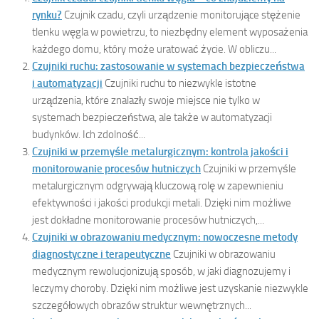
rynku?
Czujnik czadu, czyli urządzenie monitorujące stężenie
tlenku węgla w powietrzu, to niezbędny element wyposażenia
każdego domu, który może uratować życie. W obliczu...
Czujniki ruchu: zastosowanie w systemach bezpieczeństwa
i automatyzacji
Czujniki ruchu to niezwykle istotne
urządzenia, które znalazły swoje miejsce nie tylko w
systemach bezpieczeństwa, ale także w automatyzacji
budynków. Ich zdolność...
Czujniki w przemyśle metalurgicznym: kontrola jakości i
monitorowanie procesów hutniczych
Czujniki w przemyśle
metalurgicznym odgrywają kluczową rolę w zapewnieniu
efektywności i jakości produkcji metali. Dzięki nim możliwe
jest dokładne monitorowanie procesów hutniczych,...
Czujniki w obrazowaniu medycznym: nowoczesne metody
diagnostyczne i terapeutyczne
Czujniki w obrazowaniu
medycznym rewolucjonizują sposób, w jaki diagnozujemy i
leczymy choroby. Dzięki nim możliwe jest uzyskanie niezwykle
szczegółowych obrazów struktur wewnętrznych...