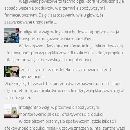
Wagi wielogłowicowe to technologia, która rewolucjonizuje
sposób ważenia produktów w przemyśle spożywczym i
farmaceutycznym. Dzięki zastosowaniu wielu głowic, te
zaawansowane urządzenia …
Inteligentne wagi w logistyce budowlanej: optymalizacja
transportu i magazynowania materiałów
W dzisiejszym dynamicznym świecie logistyki budowlanej,
efektywność i precyzja są kluczowe dla sukcesu każdego projektu.
Inteligentne wagi, które zyskują na popularności, …
Czujniki dymu i czadu: detekcja i alarmowanie przed
zagrożeniami
W dzisiejszych czasach bezpieczeństwo w naszych domach staje
się priorytetem, a czujniki dymu i czadu odgrywają kluczową rolę w
ochronie przed …
Inteligentne wagi w przemyśle spożywczym:
monitorowanie jakości i efektywności produkcji
W dzisiejszym przemyśle spożywczym, gdzie jakość i
efektywność produkcji mają kluczowe znaczenie, inteligentne wagi