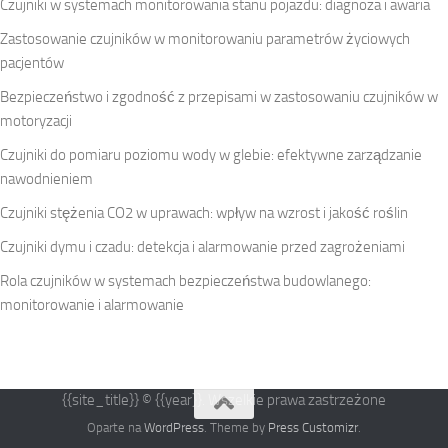
Czujniki w systemach monitorowania stanu pojazdu: diagnoza i awaria
Zastosowanie czujników w monitorowaniu parametrów życiowych
pacjentów
Bezpieczeństwo i zgodność z przepisami w zastosowaniu czujników w
motoryzacji
Czujniki do pomiaru poziomu wody w glebie: efektywne zarządzanie
nawodnieniem
Czujniki stężenia CO2 w uprawach: wpływ na wzrost i jakość roślin
Czujniki dymu i czadu: detekcja i alarmowanie przed zagrożeniami
Rola czujników w systemach bezpieczeństwa budowlanego:
monitorowanie i alarmowanie
{{site_title}} © {{year}}. Wszelkie prawa zastrzeżone
Oparte na
WordPress
. Theme by
Press Customizr
.