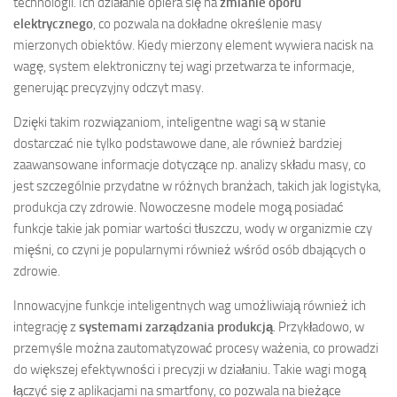
technologii. Ich działanie opiera się na
zmianie oporu
elektrycznego
, co pozwala na dokładne określenie masy
mierzonych obiektów. Kiedy mierzony element wywiera nacisk na
wagę, system elektroniczny tej wagi przetwarza te informacje,
generując precyzyjny odczyt masy.
Dzięki takim rozwiązaniom, inteligentne wagi są w stanie
dostarczać nie tylko podstawowe dane, ale również bardziej
zaawansowane informacje dotyczące np. analizy składu masy, co
jest szczególnie przydatne w różnych branżach, takich jak logistyka,
produkcja czy zdrowie. Nowoczesne modele mogą posiadać
funkcje takie jak pomiar wartości tłuszczu, wody w organizmie czy
mięśni, co czyni je popularnymi również wśród osób dbających o
zdrowie.
Innowacyjne funkcje inteligentnych wag umożliwiają również ich
integrację z
systemami zarządzania produkcją
. Przykładowo, w
przemyśle można zautomatyzować procesy ważenia, co prowadzi
do większej efektywności i precyzji w działaniu. Takie wagi mogą
łączyć się z aplikacjami na smartfony, co pozwala na bieżące