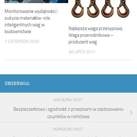
Monitorowanie wydajności i
zużycia materiałów: rola
inteligentnych wag w
Najlepsza waga przesypowa.
budownictwie
Waga przenośnikowa –
7 LISTOPADA 2020
producent wag
30 LIPCA 2017
OBSERWUJ:
NASTĘPNY POST
Bezpieczeństwo i zgodność z przepisami w zastosowaniu
czujników w rolnictwie
POPRZEDNI POST