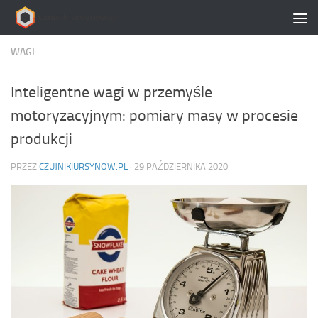
Skip to content
WAGI
Inteligentne wagi w przemyśle
motoryzacyjnym: pomiary masy w procesie
produkcji
PRZEZ
CZUJNIKIURSYNOW.PL
·
29 PAŹDZIERNIKA 2020