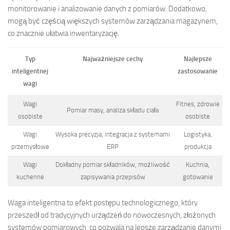
monitorowanie i analizowanie danych z pomiarów. Dodatkowo,
mogą być częścią większych systemów zarządzania magazynem,
co znacznie ułatwia inwentaryzację.
Typ
Najważniejsze cechy
Najlepsze
inteligentnej
zastosowanie
wagi
Wagi
Fitnes, zdrowie
Pomiar masy, analiza składu ciała
osobiste
osobiste
Wagi
Wysoka precyzja, integracja z systemami
Logistyka,
przemysłowe
ERP
produkcja
Wagi
Dokładny pomiar składników, możliwość
Kuchnia,
kuchenne
zapisywania przepisów
gotowanie
Waga inteligentna to efekt postępu technologicznego, który
przeszedł od tradycyjnych urządzeń do nowoczesnych, złożonych
systemów pomiarowych, co pozwala na lepsze zarządzanie danymi