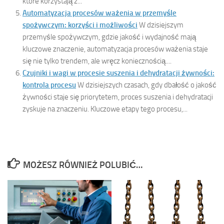
które korzystają z...
Automatyzacja procesów ważenia w przemyśle
spożywczym: korzyści i możliwości
W dzisiejszym
przemyśle spożywczym, gdzie jakość i wydajność mają
kluczowe znaczenie, automatyzacja procesów ważenia staje
się nie tylko trendem, ale wręcz koniecznością....
Czujniki i wagi w procesie suszenia i dehydratacji żywności:
kontrola procesu
W dzisiejszych czasach, gdy dbałość o jakość
żywności staje się priorytetem, proces suszenia i dehydratacji
zyskuje na znaczeniu. Kluczowe etapy tego procesu,...
MOŻESZ RÓWNIEŻ POLUBIĆ…