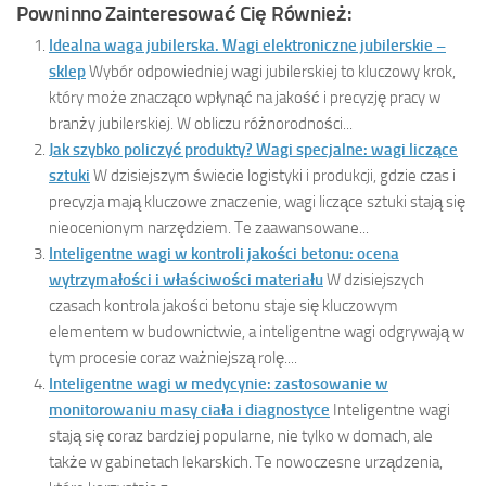
Powninno Zainteresować Cię Również:
Idealna waga jubilerska. Wagi elektroniczne jubilerskie –
sklep
Wybór odpowiedniej wagi jubilerskiej to kluczowy krok,
który może znacząco wpłynąć na jakość i precyzję pracy w
branży jubilerskiej. W obliczu różnorodności...
Jak szybko policzyć produkty? Wagi specjalne: wagi liczące
sztuki
W dzisiejszym świecie logistyki i produkcji, gdzie czas i
precyzja mają kluczowe znaczenie, wagi liczące sztuki stają się
nieocenionym narzędziem. Te zaawansowane...
Inteligentne wagi w kontroli jakości betonu: ocena
wytrzymałości i właściwości materiału
W dzisiejszych
czasach kontrola jakości betonu staje się kluczowym
elementem w budownictwie, a inteligentne wagi odgrywają w
tym procesie coraz ważniejszą rolę....
Inteligentne wagi w medycynie: zastosowanie w
monitorowaniu masy ciała i diagnostyce
Inteligentne wagi
stają się coraz bardziej popularne, nie tylko w domach, ale
także w gabinetach lekarskich. Te nowoczesne urządzenia,