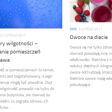
INNE
3 LUTEGO 2017
27 LUTEGO 2017
Owoce na diecie
ry wilgotności –
Owoce są nie tylko zdrow
anie pomieszczeń
również posiadają inne 
zawa
właściwości. Niektóre z 
redukcji zbędnych kilogra
ść w pomieszczeniach to temat,
owoce odchudzają, smaczn
ęsto jest bagatelizowany, a jego
Niektóre owoce mają wła
encje mogą być poważne. Zbyt
pobudzające...
ilgotność prowadzi nie tylko do
nia budynków, ale również do
pleśni, co zagraża zdrowiu ich
ców....