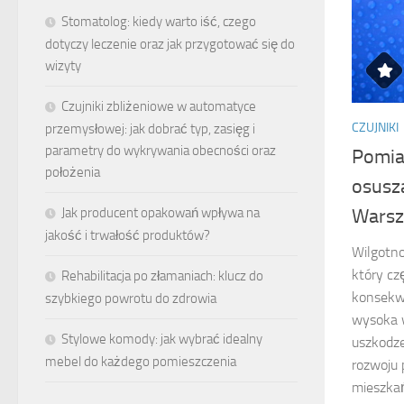
Stomatolog: kiedy warto iść, czego
dotyczy leczenie oraz jak przygotować się do
wizyty
Czujniki zbliżeniowe w automatyce
CZUJNIKI
przemysłowej: jak dobrać typ, zasięg i
parametry do wykrywania obecności oraz
Pomia
położenia
osusz
Jak producent opakowań wpływa na
Wars
jakość i trwałość produktów?
Wilgotno
który cz
Rehabilitacja po złamaniach: klucz do
konsekw
szybkiego powrotu do zdrowia
wysoka w
Stylowe komody: jak wybrać idealny
uszkodze
mebel do każdego pomieszczenia
rozwoju 
mieszkań