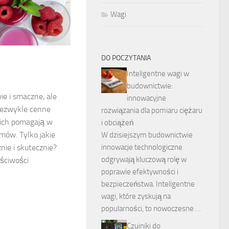
Wagi
DO POCZYTANIA
Inteligentne wagi w
budownictwie:
ie i smaczne, ale
innowacyjne
niezwykle cenne
rozwiązania dla pomiaru ciężaru
nich pomagają w
i obciążeń
mów. Tylko jakie
W dzisiejszym budownictwie
innowacje technologiczne
ie i skutecznie?
odgrywają kluczową rolę w
ściwości
poprawie efektywności i
bezpieczeństwa. Inteligentne
wagi, które zyskują na
popularności, to nowoczesne …
Czujniki do