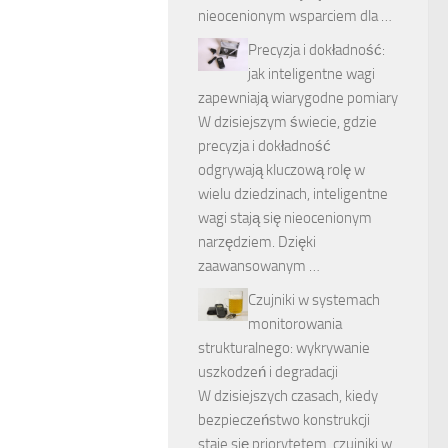
nieocenionym wsparciem dla …
Precyzja i dokładność:
jak inteligentne wagi
zapewniają wiarygodne pomiary
W dzisiejszym świecie, gdzie
precyzja i dokładność
odgrywają kluczową rolę w
wielu dziedzinach, inteligentne
wagi stają się nieocenionym
narzędziem. Dzięki
zaawansowanym …
Czujniki w systemach
monitorowania
strukturalnego: wykrywanie
uszkodzeń i degradacji
W dzisiejszych czasach, kiedy
bezpieczeństwo konstrukcji
staje się priorytetem, czujniki w