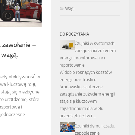
Wagi
DO POCZYTANIA
Czujniki w systemach
 zawołanie –
zarządzania zużyciem
 wagą.
energii: monitorowanie i
raportowanie
W dobie rosnących kosztów
kiedy efektywność w
energii oraz troski o
rywa kluczową rolę,
środowisko, skuteczne
stają się niezbędne.
zarządzanie zużyciem energii
o urządzenie, które
staje się kluczowym
nsportowe i
zagadnieniem dla wielu
 jednoczesne
przedsiębiorstw i …
Czujniki dymu i czadu:
zapobieganie