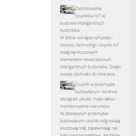
Zastosowanie
czujników IoT w
budowie inteligentnych
budynków
W dobie rosnącej cyfryzacji i
rozwoju technologii, czujniki IoT
stają się kluczowym
elementem nowoczesnych
inteligentnych budynków. Dzięki
swojej zdolności do zbierania …
Czujniki w przemyśle
budowlanym: kontrola
obciążeń, jakość materiałów i
monitorowanie warunków
W dzisiejszym przemyśle
budowlanym czujniki odgrywają
kluczową rolę, zapewniając nie
tylko bezpieczeństwo, ale także