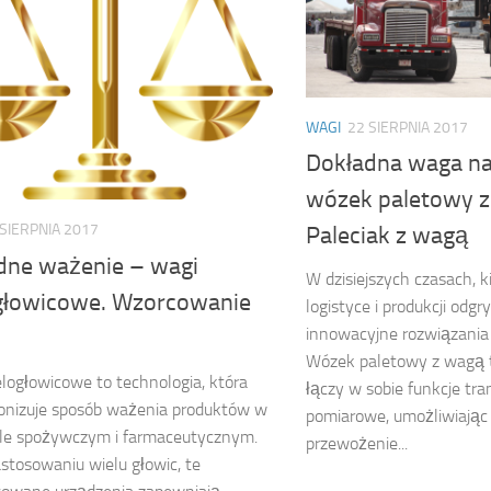
WAGI
22 SIERPNIA 2017
Dokładna waga na
wózek paletowy z
 SIERPNIA 2017
Paleciak z wagą
dne ważenie – wagi
W dzisiejszych czasach, 
głowicowe. Wzorcowanie
logistyce i produkcji odg
innowacyjne rozwiązania 
Wózek paletowy z wagą t
logłowicowe to technologia, która
łączy w sobie funkcje tra
onizuje sposób ważenia produktów w
pomiarowe, umożliwiając
le spożywczym i farmaceutycznym.
przewożenie...
astosowaniu wielu głowic, te