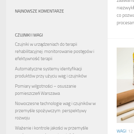
zaawans
niezwykł
NAJNOWSZE KOMENTARZE
co pozw
procesam
CZUJNIKI I WAGI
Czujniki w urządzeniach do terapii
rehabilitacyjnej: monitorowanie postępów i
efektywność terapii
Automatyczne systemy identyfikacji
produktów przy użyciu wag i czujników
Pomiary wilgotności – osuszanie
pomieszczeń Warszawa
Nowoczesne technologie wag i czujników w
przemyśle spożywczym: perspektywy
rozwoju
Ważenie i kontrole jakości w przemyśle
WAGI
12