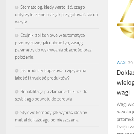
Stomatolog: kiedy warto iść, czego
dotyczy leczenie oraz jak przygotować się do
wizyty
Czujniki zbliżeniowe w automatyce
przemysłowej: jak dobrać typ, zasięg i
parametry do wykrywania obecności oraz
położenia
WAGI
30
Jak producent opakowań wpływa na
Dokła
jakość i trwałość produktów?
wielo
wagi
Rehabilitacja po złamaniach: klucz do
szybkiego powrotu do zdrowia
Wagi wie
rewolucj
Stylowe komody: jak wybrać idealny
przemyś
mebel do każdego pomieszczenia
Dzięki z