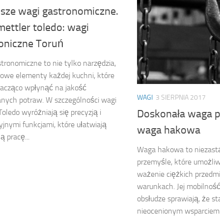
psze wagi gastronomiczne.
ettler toledo: wagi
roniczne Toruń
tronomiczne to nie tylko narzędzia,
zowe elementy każdej kuchni, które
acząco wpłynąć na jakość
WAGI
3 SIERPNIA 2017
nych potraw. W szczególności wagi
Doskonała waga 
Toledo wyróżniają się precyzją i
jnymi funkcjami, które ułatwiają
waga hakowa
ą pracę...
Waga hakowa to niezast
przemyśle, które umożliw
ważenie ciężkich przedm
warunkach. Jej mobilność
obsłudze sprawiają, że st
nieocenionym wsparciem 