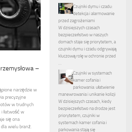
Czujniki dymu i czadu:
detekcja i alarmowanie
przed zagrożeniami
W dzisiejszych czasach
bezpieczeństwo w naszych
domach staje się priorytetem, a
czujniki dymu i czadu odgrywają
kluczową rolę w ochronie przed
…
przemysłowa –
Czujniki w systemach
kamer cofania i
parkowania: ułatwienie
ąpione narzędzie w
manewrowania i unikanie kolizji
ia precyzyjne
W dzisiejszych czasach, kiedy
iotów w trudnych
bezpieczeństwo na drodze jest
 i łatwość w
priorytetem, czujniki w
aje się ona
systemach kamer cofania i
dla wielu branż.
parkowania stają się