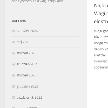
spożywczym: rola wag i czujników
Najle
Wagi m
elekt
ARCHIWA
Wagi gas
czerwiec 2026
ale kluc
maj 2026
mogą zn
serwowa
styczeń 2026
Mettler 
innowacy
grudzień 2025
codzienn
styczeń 2025
grudzień 2023
październik 2022