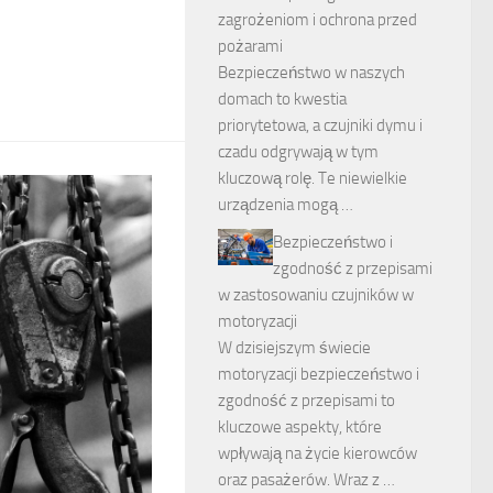
zagrożeniom i ochrona przed
pożarami
Bezpieczeństwo w naszych
domach to kwestia
priorytetowa, a czujniki dymu i
czadu odgrywają w tym
kluczową rolę. Te niewielkie
urządzenia mogą …
Bezpieczeństwo i
zgodność z przepisami
w zastosowaniu czujników w
motoryzacji
W dzisiejszym świecie
motoryzacji bezpieczeństwo i
zgodność z przepisami to
kluczowe aspekty, które
wpływają na życie kierowców
oraz pasażerów. Wraz z …