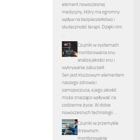
element nowoczesnej
medycyny, który ma ogromny
wpływ na bezpieczeństwo i
skuteczność terapii. Dzięki nim
…
Czujniki w systemach
monitorowania snu:
analiza jakości snu i
wykrywanie zaburzeń
Sen jest kluczowym elementem
naszego zdrowia i
samopoczucia, a jego jakość
może znacząco wpływać na
codzienne życie. W dobie
nowoczesnych technologii …
Czujniki w przemyśle
drzewnym:
monitorowanie