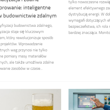
tylko nowoczesne rozwią
orowanie: inteligentne
element efektywnego zar
dystrybucją energii. W d
w budownictwie zdalnym
wymagań dotyczących ef
yfryzacji budownictwa zdalnego,
bezpieczeństwa, ich rola s
zacja staje się kluczowym
bardziej znacząca. Monitor
m, który rewolucjonizuje sposób
ji projektów. Wprowadzenie
ntnych wag przynosi nie tylko
jne pomiary masy materiałów
ych, ale także umożliwia zdalne
wanie zasobów w czasie...