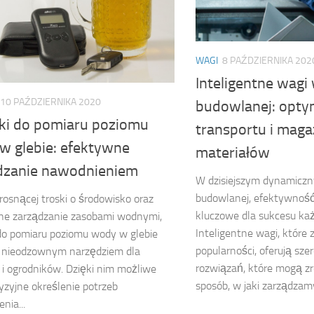
WAGI
8 PAŹDZIERNIKA 202
Inteligentne wagi 
10 PAŹDZIERNIKA 2020
budowlanej: optym
iki do pomiaru poziomu
transportu i mag
w glebie: efektywne
materiałów
dzanie nawodnieniem
W dzisiejszym dynamiczny
budowlanej, efektywność 
rosnącej troski o środowisko oraz
kluczowe dla sukcesu każ
ne zarządzanie zasobami wodnymi,
Inteligentne wagi, które 
 do pomiaru poziomu wody w glebie
popularności, oferują sz
ę nieodzownym narzędziem dla
rozwiązań, które mogą z
 i ogrodników. Dzięki nim możliwe
sposób, w jaki zarządzamy
cyzyjne określenie potrzeb
nia...