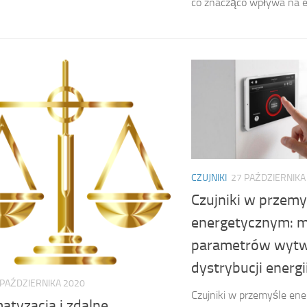
co znacząco wpływa na e
CZUJNIKI
27 PAŹDZIERNIKA
Czujniki w przemy
energetycznym: 
parametrów wytwa
dystrybucji energi
 PAŹDZIERNIKA 2020
Czujniki w przemyśle en
atyzacja i zdalne