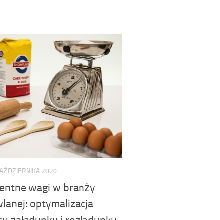
PAŹDZIERNIKA 2020
igentne wagi w branży
lanej: optymalizacja
su załadunku i rozładunku