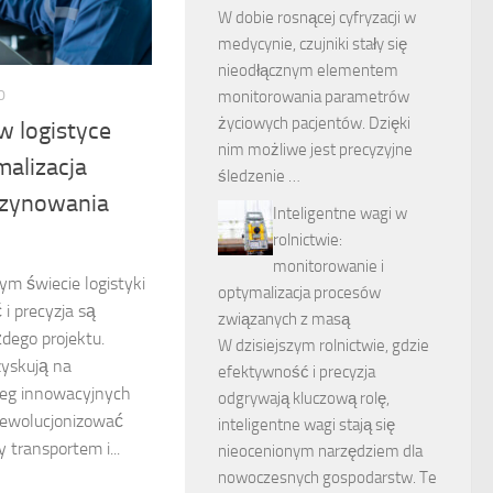
W dobie rosnącej cyfryzacji w
medycynie, czujniki stały się
nieodłącznym elementem
0
monitorowania parametrów
życiowych pacjentów. Dzięki
w logistyce
nim możliwe jest precyzyjne
alizacja
śledzenie …
azynowania
Inteligentne wagi w
rolnictwie:
monitorowanie i
m świecie logistyki
optymalizacja procesów
i precyzja są
związanych z masą
dego projektu.
W dzisiejszym rolnictwie, gdzie
zyskują na
efektywność i precyzja
ereg innowacyjnych
odgrywają kluczową rolę,
rewolucjonizować
inteligentne wagi stają się
 transportem i...
nieocenionym narzędziem dla
nowoczesnych gospodarstw. Te