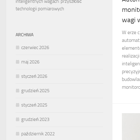
inteligentnych wagach: przyszłość
monit
technologii pomiarowych
wagi 
W erze c
ARCHIWA
automaty
czerwiec 2026
elemente
realizac
maj 2026
intelige
precyzy
styczeń 2026
budowlan
monitoro
grudzień 2025
styczeń 2025
grudzień 2023
październik 2022