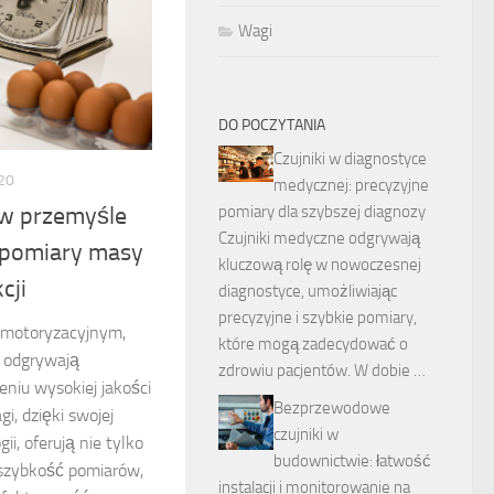
Wagi
DO POCZYTANIA
Czujniki w diagnostyce
20
medycznej: precyzyjne
pomiary dla szybszej diagnozy
 w przemyśle
Czujniki medyczne odgrywają
 pomiary masy
kluczową rolę w nowoczesnej
cji
diagnostyce, umożliwiając
precyzyjne i szybkie pomiary,
 motoryzacyjnym,
które mogą zadecydować o
 odgrywają
zdrowiu pacjentów. W dobie …
niu wysokiej jakości
Bezprzewodowe
gi, dzięki swojej
czujniki w
i, oferują nie tylko
budownictwie: łatwość
 szybkość pomiarów,
instalacji i monitorowanie na