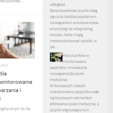
fektywność...
odległość
Bezprzewodowe czujniki stają
się coraz bardziej popularnym
rozwiązaniem w budownictwie,
przynosząc ze sobą szereg
korzyści, które mogą
zrewolucjonizować sposób, w
jaki …
Rola czujników w
monitorowaniu
 2020
pacjentów: innowacyjne
śle
rozwiązania dla opieki
medycznej
monitorowanie
W dzisiejszych czasach
rzania i
monitorowanie pacjentów stało
i
się kluczowym elementem
efektywnej opieki medycznej, a
ergetycznym to nie
czujniki odgrywają w tym