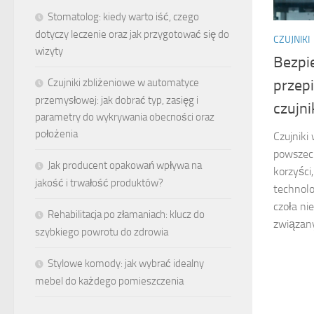
Stomatolog: kiedy warto iść, czego
dotyczy leczenie oraz jak przygotować się do
CZUJNIKI
wizyty
Bezpi
Czujniki zbliżeniowe w automatyce
przep
przemysłowej: jak dobrać typ, zasięg i
czujn
parametry do wykrywania obecności oraz
położenia
Czujniki 
powszech
Jak producent opakowań wpływa na
korzyści
jakość i trwałość produktów?
technolo
czoła ni
Rehabilitacja po złamaniach: klucz do
związany
szybkiego powrotu do zdrowia
Stylowe komody: jak wybrać idealny
mebel do każdego pomieszczenia