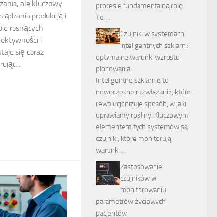
zania, ale kluczowy
procesie fundamentalną rolę.
ządzania produkcją i
Te …
obie rosnących
Czujniki w systemach
ektywności i
inteligentnych szklarni:
taje się coraz
optymalne warunki wzrostu i
ując...
plonowania
Inteligentne szklarnie to
nowoczesne rozwiązanie, które
rewolucjonizuje sposób, w jaki
uprawiamy rośliny. Kluczowym
elementem tych systemów są
czujniki, które monitorują
warunki …
Zastosowanie
czujników w
monitorowaniu
parametrów życiowych
pacjentów