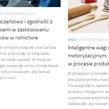
30 PAŹDZIERNIKA 2020
eczeństwo i zgodność z
isami w zastosowaniu
ików w rolnictwie
WAGI
29 PAŹDZIERNIKA 20
Inteligentne wagi
w rolnictwie stają się coraz bardziej
ne, przynosząc ze sobą wiele
motoryzacyjnym:
, ale także wyzwań. W miarę jak
w procesie produk
gia rozwija się, rolnicy muszą stawić
e tylko innowacjom, ale również
W dzisiejszym przemyśle
m z nimi...
precyzyjne pomiary masy
kluczową rolę w zapewnie
produkcji. Inteligentne wa
zaawansowanej technologi
dokładność, ale również