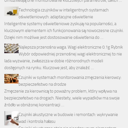
Umożliwiają one monitorowanie kluczowych parametrów, takich …
Technologia czujników w inteligentnych systemach
oświetleniowych: adaptacyjne oświetlenie
Inteligentne systemy oświetleniowe zyskują na popularności, a
kluczowym elementem ich funkcjonowania są nowoczesne czujniki.
Dzięki nim możliwe jest dostosowanie oświetlenia do …
Najlepsza przenośna waga. Wagi elektroniczne 0.1g Rybnik
Wybór odpowiedniej przenośnej wagi elektronicznej to nie
lada wyzwanie, zwłaszcza w dobie różnorodnych modeli
dostępnych na rynku. Kluczowe jest, aby znaleźć …
Czujniki w systemach monitorowania zmęczenia kierowcy:
bezpieczeństwo na drodze
Zmęczenie za kierownicą to poważny problem, który wpływa na
bezpieczeństwo na drogach. Niestety, wiele wypadków ma swoje
źródło w obniżonej koncentracji …
Czujniki akustyczne w budowie i remontach: wykrywanie
wad i kontrola hałasu