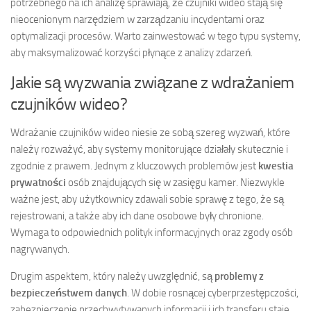
potrzebnego na ich analizę sprawiają, że czujniki wideo stają się
nieocenionym narzędziem w zarządzaniu incydentami oraz
optymalizacji procesów. Warto zainwestować w tego typu systemy,
aby maksymalizować korzyści płynące z analizy zdarzeń.
Jakie są wyzwania związane z wdrażaniem
czujników wideo?
Wdrażanie czujników wideo niesie ze sobą szereg wyzwań, które
należy rozważyć, aby systemy monitorujące działały skutecznie i
zgodnie z prawem. Jednym z kluczowych problemów jest
kwestia
prywatności
osób znajdujących się w zasięgu kamer. Niezwykle
ważne jest, aby użytkownicy zdawali sobie sprawę z tego, że są
rejestrowani, a także aby ich dane osobowe były chronione.
Wymaga to odpowiednich polityk informacyjnych oraz zgody osób
nagrywanych.
Drugim aspektem, który należy uwzględnić, są
problemy z
bezpieczeństwem danych
. W dobie rosnącej cyberprzestępczości,
zabezpieczenie przechwytywanych informacji i ich transferu staje