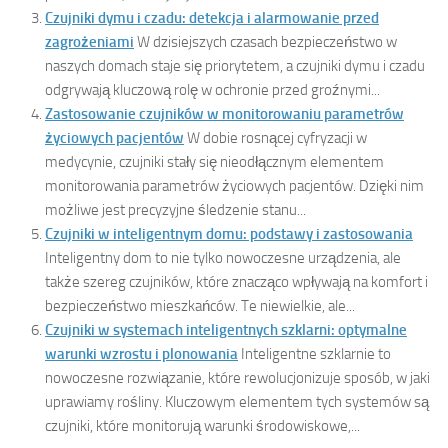
Czujniki dymu i czadu: detekcja i alarmowanie przed
zagrożeniami
W dzisiejszych czasach bezpieczeństwo w
naszych domach staje się priorytetem, a czujniki dymu i czadu
odgrywają kluczową rolę w ochronie przed groźnymi...
Zastosowanie czujników w monitorowaniu parametrów
życiowych pacjentów
W dobie rosnącej cyfryzacji w
medycynie, czujniki stały się nieodłącznym elementem
monitorowania parametrów życiowych pacjentów. Dzięki nim
możliwe jest precyzyjne śledzenie stanu...
Czujniki w inteligentnym domu: podstawy i zastosowania
Inteligentny dom to nie tylko nowoczesne urządzenia, ale
także szereg czujników, które znacząco wpływają na komfort i
bezpieczeństwo mieszkańców. Te niewielkie, ale...
Czujniki w systemach inteligentnych szklarni: optymalne
warunki wzrostu i plonowania
Inteligentne szklarnie to
nowoczesne rozwiązanie, które rewolucjonizuje sposób, w jaki
uprawiamy rośliny. Kluczowym elementem tych systemów są
czujniki, które monitorują warunki środowiskowe,...