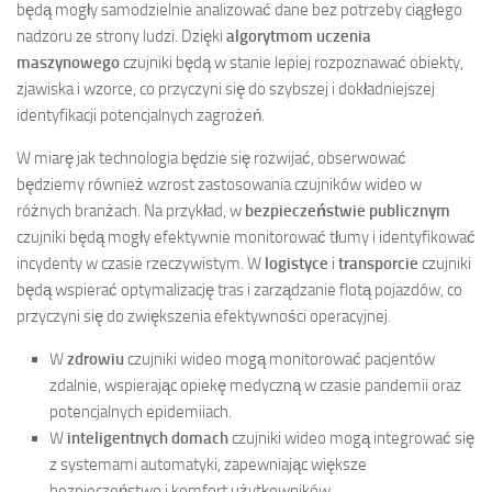
będą mogły samodzielnie analizować dane bez potrzeby ciągłego
nadzoru ze strony ludzi. Dzięki
algorytmom uczenia
maszynowego
czujniki będą w stanie lepiej rozpoznawać obiekty,
zjawiska i wzorce, co przyczyni się do szybszej i dokładniejszej
identyfikacji potencjalnych zagrożeń.
W miarę jak technologia będzie się rozwijać, obserwować
będziemy również wzrost zastosowania czujników wideo w
różnych branżach. Na przykład, w
bezpieczeństwie publicznym
czujniki będą mogły efektywnie monitorować tłumy i identyfikować
incydenty w czasie rzeczywistym. W
logistyce
i
transporcie
czujniki
będą wspierać optymalizację tras i zarządzanie flotą pojazdów, co
przyczyni się do zwiększenia efektywności operacyjnej.
W
zdrowiu
czujniki wideo mogą monitorować pacjentów
zdalnie, wspierając opiekę medyczną w czasie pandemii oraz
potencjalnych epidemiiach.
W
inteligentnych domach
czujniki wideo mogą integrować się
z systemami automatyki, zapewniając większe
bezpieczeństwo i komfort użytkowników.