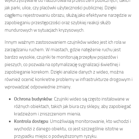
wykorzystywane do nadzorowania przestrzeni publicznych, takich
jak parki, ulice, czy placówki użyteczności publicznej. Dzięki
ciągłemu rejestrowaniu obrazu, służą jako efektywne narzędzie w
zapobieganiu przestępczości oraz szybkiej reakcji służb
mundurowych w sytuacjach kryzysowych.
Innym ważnym zastosowaniem czujników wideo jest ich rola w
zarządzaniu ruchem. W miastach, gdzie natężenie ruchu jest
bardzo wysokie, czujniki te monitorują przepływ pojazdów i
pieszych, co pozwala na optymalizację sygnalizacji świetlnej i
zapobieganie korekom. Dzięki analizie danych z wideo, można
również ocenić konkretne problemy w infrastrukturze drogowym i
wprowadzać odpowiednie zmiany.
Ochrona budynków
: Czujniki wideo są często instalowane w
różnych obiektach, takich jak biura czy sklepy, aby zapobiegać
kradzieżom i zniszczeniom mienia.
Kontrola dostępu
: Umożliwiają monitorowanie, kto wchodzi i
wychodzi z danego obiektu, co jest szczególnie istotne w
przypadku miejsc o podwyższonym ryzyku.