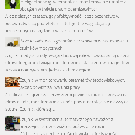
Inteligentne wagi w remontach: monitorowanie i kontrola
obciążeń w trakcie prac modernizacyjnych
W dzisiejszych czasach, gdy efektywność i bezpieczeństwo w
budownictwie są priorytetem, inteligentne wagi stają się
nieocenionym narzędziem w trakcie remontów i …
Bezpieczeństwo i zgodność z przepisami w zastosowaniu
czujników medycznych
Czujniki medyczne odgrywają kluczową rolę w nowoczesnej opiece
zdrowotnej, umożliwiając monitorowanie stanu zdrowia pacjentów
w czasie rzeczywistym. Jednak z ich rozwojem …
Czujniki w monitorowaniu parametrów środowiskowych:
jakość powietrza i warunki pracy
W obliczu rosnących zanieczyszczeń powietrza oraz ich wpływu na
zdrowie ludzi, monitorowanie jakości powietrza staje się niezwykle
istotne. Czujniki, które są …
Czujniki w systemach automatycznego nawożenia:
precyzyjne i zrównoważone odżywianie roślin
W dobie rosnącej troski o środowisko i efektywność