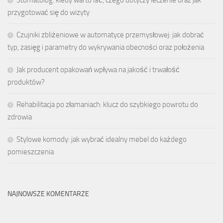
Stomatolog: kiedy warto iść, czego dotyczy leczenie oraz jak
przygotować się do wizyty
Czujniki zbliżeniowe w automatyce przemysłowej: jak dobrać
typ, zasięg i parametry do wykrywania obecności oraz położenia
Jak producent opakowań wpływa na jakość i trwałość
produktów?
Rehabilitacja po złamaniach: klucz do szybkiego powrotu do
zdrowia
Stylowe komody: jak wybrać idealny mebel do każdego
pomieszczenia
NAJNOWSZE KOMENTARZE