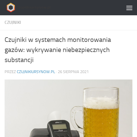
Skip to content
CZUJNIKI
Czujniki w systemach monitorowania
gazów: wykrywanie niebezpiecznych
substancji
PRZEZ
CZUJNIKIURSYNOW.PL
·
26 SIERPNIA 2021