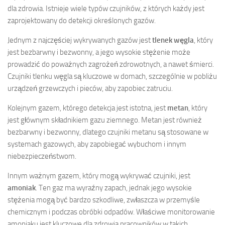
dla zdrowia. Istnieje wiele typów czujników, z których każdy jest
zaprojektowany do detekcji określonych gazów.
Jednym z najczęściej wykrywanych gazów jest
tlenek węgla
, który
jest bezbarwny i bezwonny, a jego wysokie stężenie może
prowadzić do poważnych zagrożeń zdrowotnych, a nawet śmierci.
Czujniki tlenku węgla są kluczowe w domach, szczególnie w pobliżu
urządzeń grzewczych i pieców, aby zapobiec zatruciu.
Kolejnym gazem, którego detekcja jest istotna, jest
metan
, który
jest głównym składnikiem gazu ziemnego. Metan jest również
bezbarwny i bezwonny, dlatego czujniki metanu są stosowane w
systemach gazowych, aby zapobiegać wybuchom i innym
niebezpieczeństwom.
Innym ważnym gazem, który mogą wykrywać czujniki, jest
amoniak
. Ten gaz ma wyraźny zapach, jednak jego wysokie
stężenia mogą być bardzo szkodliwe, zwłaszcza w przemyśle
chemicznym i podczas obróbki odpadów. Właściwe monitorowanie
amoniaku jest kluczowe dla zdrowia pracowników w takich