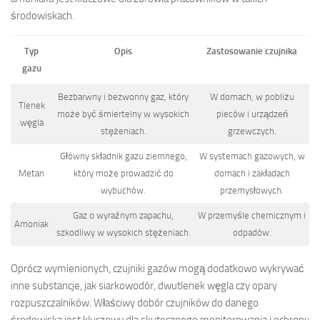
środowiskach.
Typ
Opis
Zastosowanie czujnika
gazu
Bezbarwny i bezwonny gaz, który
W domach, w pobliżu
Tlenek
może być śmiertelny w wysokich
pieców i urządzeń
węgla
stężeniach.
grzewczych.
Główny składnik gazu ziemnego,
W systemach gazowych, w
Metan
który może prowadzić do
domach i zakładach
wybuchów.
przemysłowych.
Gaz o wyraźnym zapachu,
W przemyśle chemicznym i
Amoniak
szkodliwy w wysokich stężeniach.
odpadów.
Oprócz wymienionych, czujniki gazów mogą dodatkowo wykrywać
inne substancje, jak siarkowodór, dwutlenek węgla czy opary
rozpuszczalników. Właściwy dobór czujników do danego
środowiska jest kluczowy dla skutecznego monitorowania i ochrony