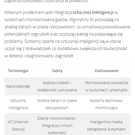
stężenia szkodliwych substancji w powietrzu.
Kolejnym przełomem jest integracja
sztucznej inteligencji
w
systemach monitorowania gazów. Algorytmy AI pozwalają na
analizę danych w czasie rzeczywistym, co umożliwia przewidywanie
potencjalnych zagrożeń oraz szybszą reakcję na pojawiające się
problemy. Systemy oparte na sztucznej inteligencji są w stanie
uczyć się z doświadczeń, co dodatkowo zwiększa ich skuteczność
w detekcji i diagnozowaniu zagrożeń.
Technologia
Zalety
Zastosowanie
Wyższa czułość i
Monitorowanie powietrza
Nanomateriały
dokładność wykrywania
w budynkach i przemyśle
Sztuczna
Analiza danych w czasie
Systemy alarmowe i
inteligencja
rzeczywistym
monitorujące
Zdalne monitorowanie i
IoT (Internet
Inteligentne miasta,
integracja z innymi
Rzeczy)
zarządzanie budynkami
systemami