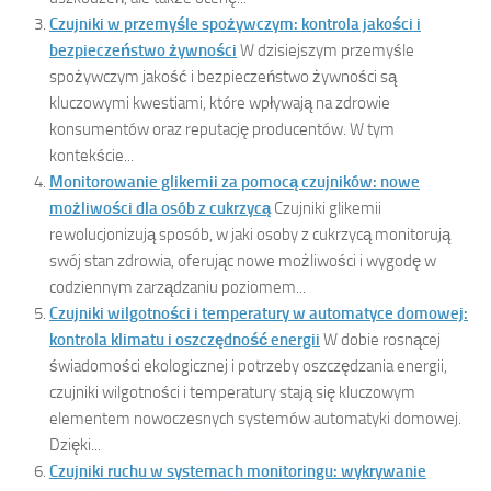
Czujniki w przemyśle spożywczym: kontrola jakości i
bezpieczeństwo żywności
W dzisiejszym przemyśle
spożywczym jakość i bezpieczeństwo żywności są
kluczowymi kwestiami, które wpływają na zdrowie
konsumentów oraz reputację producentów. W tym
kontekście...
Monitorowanie glikemii za pomocą czujników: nowe
możliwości dla osób z cukrzycą
Czujniki glikemii
rewolucjonizują sposób, w jaki osoby z cukrzycą monitorują
swój stan zdrowia, oferując nowe możliwości i wygodę w
codziennym zarządzaniu poziomem...
Czujniki wilgotności i temperatury w automatyce domowej:
kontrola klimatu i oszczędność energii
W dobie rosnącej
świadomości ekologicznej i potrzeby oszczędzania energii,
czujniki wilgotności i temperatury stają się kluczowym
elementem nowoczesnych systemów automatyki domowej.
Dzięki...
Czujniki ruchu w systemach monitoringu: wykrywanie