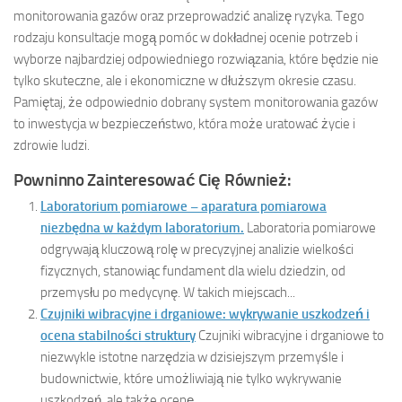
monitorowania gazów oraz przeprowadzić analizę ryzyka. Tego
rodzaju konsultacje mogą pomóc w dokładnej ocenie potrzeb i
wyborze najbardziej odpowiedniego rozwiązania, które będzie nie
tylko skuteczne, ale i ekonomiczne w dłuższym okresie czasu.
Pamiętaj, że odpowiednio dobrany system monitorowania gazów
to inwestycja w bezpieczeństwo, która może uratować życie i
zdrowie ludzi.
Powninno Zainteresować Cię Również:
Laboratorium pomiarowe – aparatura pomiarowa
niezbędna w każdym laboratorium.
Laboratoria pomiarowe
odgrywają kluczową rolę w precyzyjnej analizie wielkości
fizycznych, stanowiąc fundament dla wielu dziedzin, od
przemysłu po medycynę. W takich miejscach...
Czujniki wibracyjne i drganiowe: wykrywanie uszkodzeń i
ocena stabilności struktury
Czujniki wibracyjne i drganiowe to
niezwykle istotne narzędzia w dzisiejszym przemyśle i
budownictwie, które umożliwiają nie tylko wykrywanie
uszkodzeń, ale także ocenę...