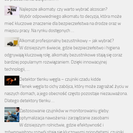
Najlepsze alkomaty: czy warto wybrać alcoscan?
Wybór odpowiedniego alkomatu to decyzja, która może
mieć kluczowe znaczenie dla bezpieczeństwa na drodze oraz w
miejscu pracy. Na rynku dostępnych …
Alkomat profesjonalny bezustnikowy – jak wybrać?
W dzisiejszym świecie, gdzie bezpieczeństwo i higiena
odgrywają kluczową rolę, alkomaty bezustnikowe stają się coraz
bardziej popularnym rozwiązaniem. Dzięki innowacyjnej
technologii, …
Detektor tlenku węgla – czujniki czadu kidde
Tlenek węgla to cichy zabójca, który może zagrażać życiu w
naszych domach, a jego obecność często pozostaje niezauważona.
Dlatego detektory tlenku …
Zastosowanie czujników w monitorowaniu gleby:
optymalizacja nawożenia i zarządzanie zasobami
W dzisiejszym rolnictwie, gdzie efektywność i
zrównoważony rozwój stają się kluczowymi priorytetami, czujniki