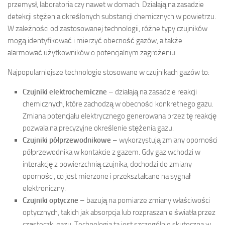
przemysł, laboratoria czy nawet w domach. Działają na zasadzie
detekcji stężenia określonych substancji chemicznych w powietrzu.
W zależności od zastosowanej technologii, różne typy czujników
mogą identyfikować i mierzyć obecność gazów, a także
alarmować użytkowników o potencjalnym zagrożeniu.
Najpopularniejsze technologie stosowane w czujnikach gazów to:
Czujniki elektrochemiczne
– działają na zasadzie reakcji
chemicznych, które zachodzą w obecności konkretnego gazu.
Zmiana potencjału elektrycznego generowana przez tę reakcję
pozwala na precyzyjne określenie stężenia gazu.
Czujniki półprzewodnikowe
– wykorzystują zmiany oporności
półprzewodnika w kontakcie z gazem. Gdy gaz wchodzi w
interakcję z powierzchnią czujnika, dochodzi do zmiany
oporności, co jest mierzone i przekształcane na sygnał
elektroniczny.
Czujniki optyczne
– bazują na pomiarze zmiany właściwości
optycznych, takich jak absorpcja lub rozpraszanie światła przez
cząsteczki gazu. Technologia ta jest szczególnie skuteczna w