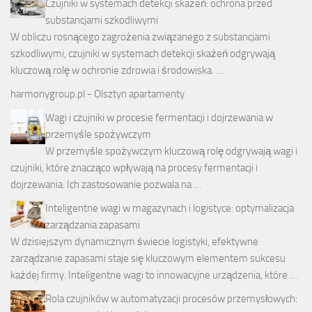
Czujniki w systemach detekcji skażeń: ochrona przed
substancjami szkodliwymi
W obliczu rosnącego zagrożenia związanego z substancjami
szkodliwymi, czujniki w systemach detekcji skażeń odgrywają
kluczową rolę w ochronie zdrowia i środowiska. …
harmonygroup.pl - Olsztyn apartamenty
Wagi i czujniki w procesie fermentacji i dojrzewania w
przemyśle spożywczym
W przemyśle spożywczym kluczową rolę odgrywają wagi i
czujniki, które znacząco wpływają na procesy fermentacji i
dojrzewania. Ich zastosowanie pozwala na …
Inteligentne wagi w magazynach i logistyce: optymalizacja
zarządzania zapasami
W dzisiejszym dynamicznym świecie logistyki, efektywne
zarządzanie zapasami staje się kluczowym elementem sukcesu
każdej firmy. Inteligentne wagi to innowacyjne urządzenia, które …
Rola czujników w automatyzacji procesów przemysłowych: