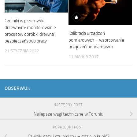
Czujniki w przemyśle
drzewnym: monitorowanie
Kalibracja urządzeń
procesów obróbki drewna i
pomiarowych – wzorcowanie
bezpieczeństwo pracy
urządzeń pomiarowych
21 STYCZNIA 2022
11 MARCA 2017
OBSERWUJ:
NASTĘPNY POST
Najlepsze wagi techniczne w Toruniu
POPRZEDNI POST
Czujniki gazu i czujniki co2 – gdzie je kupić?