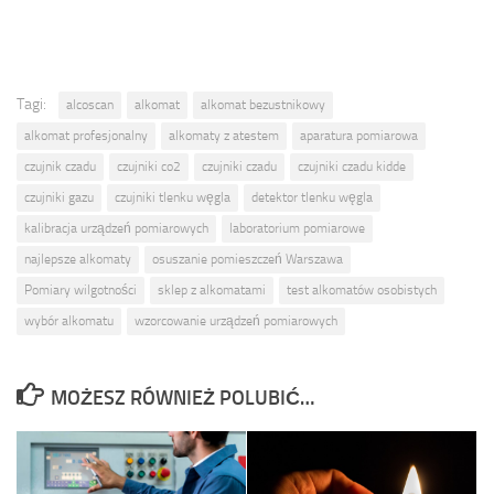
Tagi:
alcoscan
alkomat
alkomat bezustnikowy
alkomat profesjonalny
alkomaty z atestem
aparatura pomiarowa
czujnik czadu
czujniki co2
czujniki czadu
czujniki czadu kidde
czujniki gazu
czujniki tlenku węgla
detektor tlenku węgla
kalibracja urządzeń pomiarowych
laboratorium pomiarowe
najlepsze alkomaty
osuszanie pomieszczeń Warszawa
Pomiary wilgotności
sklep z alkomatami
test alkomatów osobistych
wybór alkomatu
wzorcowanie urządzeń pomiarowych
MOŻESZ RÓWNIEŻ POLUBIĆ…