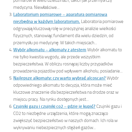
pomiarów w wielu dziedzinach, takich jak przemysł czy
medycyna. Niewłaściwe...
Laboratorium pomiarowe – aparatura pomiarowa
niezbędna w każdym laboratorium.
Laboratoria pomiarowe
odgrywają kluczową rolę w precyzyjnej analizie wielkości
fizycznych, stanowiąc fundament dla wielu dziedzin, od
przemysłu po medycynę. W takich miejscach...
Wybór alkomatu – alkomaty z atestem
Wybór alkomatu to
nie tylko kwestia wygody, ale przede wszystkim
bezpieczeństwa. W obliczu rosnącej liczby przypadków
prowadzenia pojazdów pod wpływem alkoholu, posiadanie...
Najlepsze alkomaty: czy warto wybrać alcoscan?
Wybór
odpowiedniego alkomatu to decyzja, która może mieć
kluczowe znaczenie dla bezpieczeństwa na drodze oraz w
miejscu pracy. Na rynku dostępnych jest...
Czujniki gazu i czujniki co2 – gdzie je kupić?
Czujniki gazu i
CO2 to niezbędne urządzenia, które mogą znacząco
zwiększyć bezpieczeństwo w naszych domach. Ich rola w
wykrywaniu niebezpiecznych stężeń gazów...