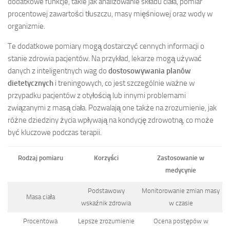
dodatkowe funkcje, takie jak analizowanie składu ciała, pomiar
procentowej zawartości tłuszczu, masy mięśniowej oraz wody w
organizmie.
Te dodatkowe pomiary mogą dostarczyć cennych informacji o
stanie zdrowia pacjentów. Na przykład, lekarze mogą używać
danych z inteligentnych wag do
dostosowywania planów
dietetycznych
i treningowych, co jest szczególnie ważne w
przypadku pacjentów z otyłością lub innymi problemami
związanymi z masą ciała. Pozwalają one także na zrozumienie, jak
różne dziedziny życia wpływają na kondycję zdrowotną, co może
być kluczowe podczas terapii.
Rodzaj pomiaru
Korzyści
Zastosowanie w
medycynie
Podstawowy
Monitorowanie zmian masy
Masa ciała
wskaźnik zdrowia
w czasie
Procentowa
Lepsze zrozumienie
Ocena postępów w