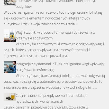
Zastosowanie czujników IoT w budowie inteligentnych
budynków
W dobie rosnącej cyfryzacji i rozwoju technologii, czujniki IoT stają
się kluczowym elementem nowoczesnych inteligentnych
budynków. Dzięki swojej zdolności do zbierania …
Wagi i czujniki w procesie fermentacji i dojrzewania w
przemyśle spożywczym
W przemyśle spożywczym kluczową rolę odgrywają wagi i
czujniki, które znacząco wpływają na procesy fermentacji i
dojrzewania. Ich zastosowanie pozwala na …
Integracja z systemami IoT: jak inteligentne wagi wpływają
na cyfrową transformację
W erze cyfrowej transformacji, inteligentne wagi odgrywają
coraz ważniejszą rolę w automatyzacji procesów biznesowych. Te
zaawansowane urządzenia, wyposażone w technologie IoT, …
Czujniki ciśnienia i przepływu: kontrola instalacji
hydraulicznych i wentylacyjnych
Czujniki ciśnienia i przepływu odgrywają kluczową rolę w