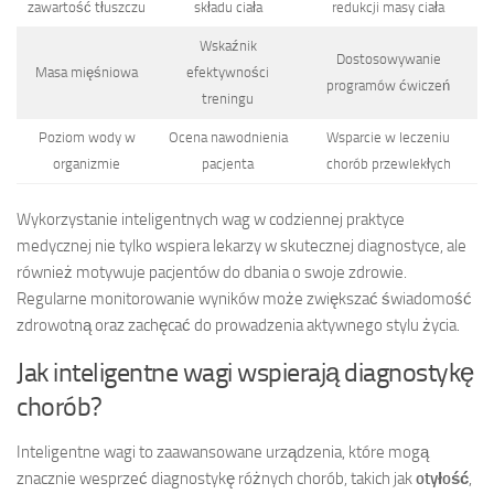
zawartość tłuszczu
składu ciała
redukcji masy ciała
Wskaźnik
Dostosowywanie
Masa mięśniowa
efektywności
programów ćwiczeń
treningu
Poziom wody w
Ocena nawodnienia
Wsparcie w leczeniu
organizmie
pacjenta
chorób przewlekłych
Wykorzystanie inteligentnych wag w codziennej praktyce
medycznej nie tylko wspiera lekarzy w skutecznej diagnostyce, ale
również motywuje pacjentów do dbania o swoje zdrowie.
Regularne monitorowanie wyników może zwiększać świadomość
zdrowotną oraz zachęcać do prowadzenia aktywnego stylu życia.
Jak inteligentne wagi wspierają diagnostykę
chorób?
Inteligentne wagi to zaawansowane urządzenia, które mogą
znacznie wesprzeć diagnostykę różnych chorób, takich jak
otyłość
,