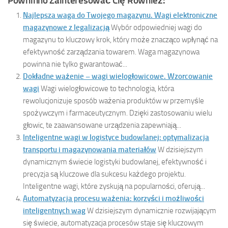
Powninno Zainteresować Cię Również:
Najlepsza waga do Twojego magazynu. Wagi elektroniczne
magazynowe z legalizacją
Wybór odpowiedniej wagi do
magazynu to kluczowy krok, który może znacząco wpłynąć na
efektywność zarządzania towarem. Waga magazynowa
powinna nie tylko gwarantować...
Dokładne ważenie – wagi wielogłowicowe. Wzorcowanie
wagi
Wagi wielogłowicowe to technologia, która
rewolucjonizuje sposób ważenia produktów w przemyśle
spożywczym i farmaceutycznym. Dzięki zastosowaniu wielu
głowic, te zaawansowane urządzenia zapewniają...
Inteligentne wagi w logistyce budowlanej: optymalizacja
transportu i magazynowania materiałów
W dzisiejszym
dynamicznym świecie logistyki budowlanej, efektywność i
precyzja są kluczowe dla sukcesu każdego projektu.
Inteligentne wagi, które zyskują na popularności, oferują...
Automatyzacja procesu ważenia: korzyści i możliwości
inteligentnych wag
W dzisiejszym dynamicznie rozwijającym
się świecie, automatyzacja procesów staje się kluczowym