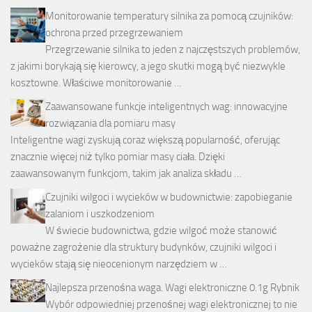
Monitorowanie temperatury silnika za pomocą czujników:
ochrona przed przegrzewaniem
Przegrzewanie silnika to jeden z najczęstszych problemów,
z jakimi borykają się kierowcy, a jego skutki mogą być niezwykle
kosztowne. Właściwe monitorowanie …
Zaawansowane funkcje inteligentnych wag: innowacyjne
rozwiązania dla pomiaru masy
Inteligentne wagi zyskują coraz większą popularność, oferując
znacznie więcej niż tylko pomiar masy ciała. Dzięki
zaawansowanym funkcjom, takim jak analiza składu …
Czujniki wilgoci i wycieków w budownictwie: zapobieganie
zalaniom i uszkodzeniom
W świecie budownictwa, gdzie wilgoć może stanowić
poważne zagrożenie dla struktury budynków, czujniki wilgoci i
wycieków stają się nieocenionym narzędziem w …
Najlepsza przenośna waga. Wagi elektroniczne 0.1g Rybnik
Wybór odpowiedniej przenośnej wagi elektronicznej to nie