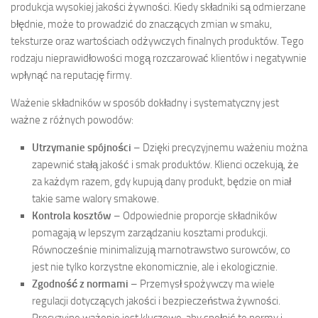
produkcja wysokiej jakości żywności. Kiedy składniki są odmierzane
błędnie, może to prowadzić do znaczących zmian w smaku,
teksturze oraz wartościach odżywczych finalnych produktów. Tego
rodzaju nieprawidłowości mogą rozczarować klientów i negatywnie
wpłynąć na reputację firmy.
Ważenie składników w sposób dokładny i systematyczny jest
ważne z różnych powodów:
Utrzymanie spójności
– Dzięki precyzyjnemu ważeniu można
zapewnić stałą jakość i smak produktów. Klienci oczekują, że
za każdym razem, gdy kupują dany produkt, będzie on miał
takie same walory smakowe.
Kontrola kosztów
– Odpowiednie proporcje składników
pomagają w lepszym zarządzaniu kosztami produkcji.
Równocześnie minimalizują marnotrawstwo surowców, co
jest nie tylko korzystne ekonomicznie, ale i ekologicznie.
Zgodność z normami
– Przemysł spożywczy ma wiele
regulacji dotyczących jakości i bezpieczeństwa żywności.
Precyzyjne ważenie jest kluczowe, aby spełnić te normy i