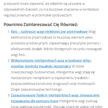
producent może zapewnić, że składniki są używane w
odpowiednich ilościach, co ma kluczowe znaczenie w kontekście
regulacji prawnych w przemyśle spożywczym.
Powninno Zainteresować Cię Również:
Axis – najlepsze wagi elektroniczne przemysłowe
Wagi
elektroniczne przemysłowe to kluczowy element wielu
procesów produkcyjnych, zapewniający precyzyjne pomiary i
efektywność działań. Wśród dostępnych na rynku rozwiązań,
wagi Axis...
Wykorzystanie inteligentnych wag w budowie dróg i
mostów: kontrola trwałości konstrukcji
W dobie
nowoczesnego budownictwa, inteligentne wagi stają się
nieocenionym narzędziem w zapewnieniu trwałości i
bezpieczeństwa konstrukcji drogowych oraz mostowych.
Dzięki zaawansowanej technologii,...
Zaawansowane funkcje inteligentnych wag: innowacyjne
rozwiązania dla pomiaru masy
Inteligentne wagi zyskują
coraz większą popularność, oferując znacznie więcej niż tylko