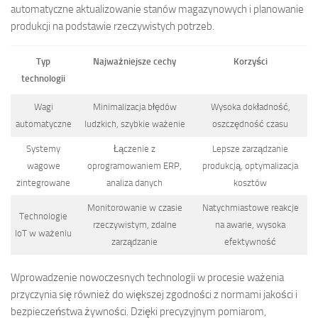
automatyczne aktualizowanie stanów magazynowych i planowanie
produkcji na podstawie rzeczywistych potrzeb.
Typ
Najważniejsze cechy
Korzyści
technologii
Wagi
Minimalizacja błędów
Wysoka dokładność,
automatyczne
ludzkich, szybkie ważenie
oszczędność czasu
Systemy
Łączenie z
Lepsze zarządzanie
wagowe
oprogramowaniem ERP,
produkcją, optymalizacja
zintegrowane
analiza danych
kosztów
Monitorowanie w czasie
Natychmiastowe reakcje
Technologie
rzeczywistym, zdalne
na awarie, wysoka
IoT w ważeniu
zarządzanie
efektywność
Wprowadzenie nowoczesnych technologii w procesie ważenia
przyczynia się również do większej zgodności z normami jakości i
bezpieczeństwa żywności. Dzięki precyzyjnym pomiarom,