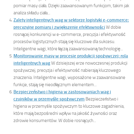
pomiar masy ciała. Dzięki zaawansowanym funkcjom, takim jak
analiza składu ciała...
Zalety inteligentnych wag w sektorze logistyki e-commerce:
precyzyjne pomiaru i zwiększenie efektywności
W dobie
rosnącej konkurencji w e-commerce, precyzja i efektywność
procesów logistycznych stają się kluczowe dla sukcesu.
Inteligentne wagi, które łączą zaawansowaną technologię...
Monitorowanie masy w procesie produkcji spożywczej: rola
inteligentnych wag
W dzisiejszej erze nowoczesnej produkcji
spożywczej, precyzja i efektywność nabierają kluczowego
znaczenia. Inteligentne wagi, wyposażone w zaawansowane
funkcje, stają się nieodłącznym elementem...
Bezpieczeństwo i higiena w zastosowaniach wag i
czujników w przemyśle spożywczym
Bezpieczeństwo i
higiena w przemyśle spożywczym to kluczowe zagadnienia,
które mają bezpośredni wpływ na jakość żywności oraz
zdrowie konsumentów. W dobie rosnących...