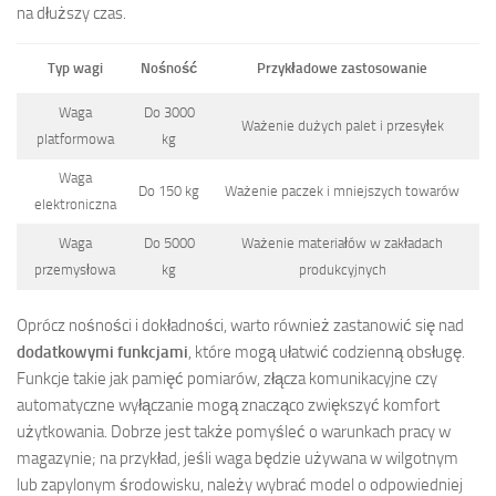
na dłuższy czas.
Typ wagi
Nośność
Przykładowe zastosowanie
Waga
Do 3000
Ważenie dużych palet i przesyłek
platformowa
kg
Waga
Do 150 kg
Ważenie paczek i mniejszych towarów
elektroniczna
Waga
Do 5000
Ważenie materiałów w zakładach
przemysłowa
kg
produkcyjnych
Oprócz nośności i dokładności, warto również zastanowić się nad
dodatkowymi funkcjami
, które mogą ułatwić codzienną obsługę.
Funkcje takie jak pamięć pomiarów, złącza komunikacyjne czy
automatyczne wyłączanie mogą znacząco zwiększyć komfort
użytkowania. Dobrze jest także pomyśleć o warunkach pracy w
magazynie; na przykład, jeśli waga będzie używana w wilgotnym
lub zapylonym środowisku, należy wybrać model o odpowiedniej