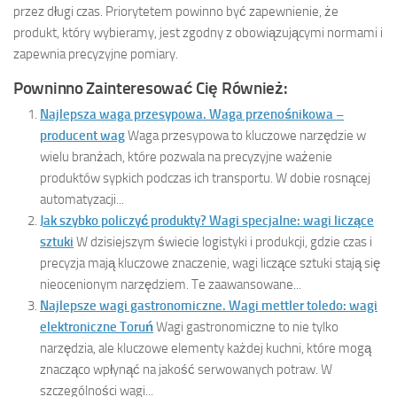
przez długi czas. Priorytetem powinno być zapewnienie, że
produkt, który wybieramy, jest zgodny z obowiązującymi normami i
zapewnia precyzyjne pomiary.
Powninno Zainteresować Cię Również:
Najlepsza waga przesypowa. Waga przenośnikowa –
producent wag
Waga przesypowa to kluczowe narzędzie w
wielu branżach, które pozwala na precyzyjne ważenie
produktów sypkich podczas ich transportu. W dobie rosnącej
automatyzacji...
Jak szybko policzyć produkty? Wagi specjalne: wagi liczące
sztuki
W dzisiejszym świecie logistyki i produkcji, gdzie czas i
precyzja mają kluczowe znaczenie, wagi liczące sztuki stają się
nieocenionym narzędziem. Te zaawansowane...
Najlepsze wagi gastronomiczne. Wagi mettler toledo: wagi
elektroniczne Toruń
Wagi gastronomiczne to nie tylko
narzędzia, ale kluczowe elementy każdej kuchni, które mogą
znacząco wpłynąć na jakość serwowanych potraw. W
szczególności wagi...