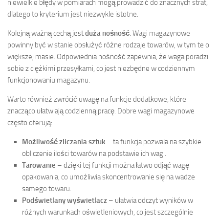
niewielkie błędy w pomiarach mogą prowadzić do znacznych strat,
dlatego to kryterium jest niezwykle istotne.
Kolejną ważną cechą jest
duża nośność
. Wagi magazynowe
powinny być w stanie obsłużyć różne rodzaje towarów, w tym te o
większej masie. Odpowiednia nośność zapewnia, że waga poradzi
sobie z ciężkimi przesyłkami, co jest niezbędne w codziennym
funkcjonowaniu magazynu.
Warto również zwrócić uwagę na funkcje dodatkowe, które
znacząco ułatwiają codzienną pracę. Dobre wagi magazynowe
często oferują:
Możliwość zliczania sztuk
– ta funkcja pozwala na szybkie
obliczenie ilości towarów na podstawie ich wagi.
Tarowanie
– dzięki tej funkcji można łatwo odjąć wagę
opakowania, co umożliwia skoncentrowanie się na wadze
samego towaru.
Podświetlany wyświetlacz
– ułatwia odczyt wyników w
różnych warunkach oświetleniowych, co jest szczególnie