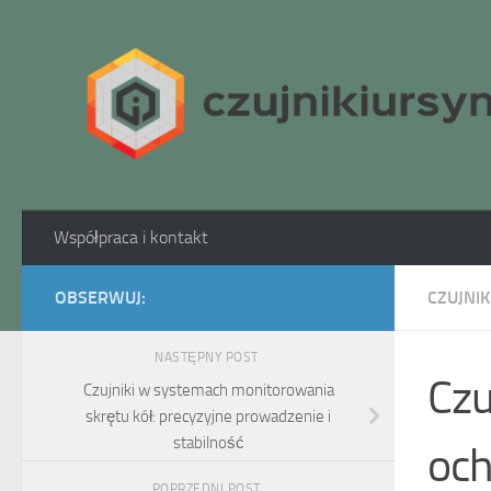
Skip to content
Współpraca i kontakt
OBSERWUJ:
CZUJNIK
NASTĘPNY POST
Czu
Czujniki w systemach monitorowania
skrętu kół: precyzyjne prowadzenie i
stabilność
och
POPRZEDNI POST