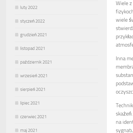
Wiele z
luty 2022
fizykoc
wiele ś
styczeń 2022
stwierd
grudzień 2021
przykła
atmosfe
listopad 2021
Inna me
październik 2021
membran
substan
wrzesień 2021
podstaw
sierpień 2021
oczyszc
lipiec 2021
Technik
skażeń.
czerwiec 2021
na iden
sygnatu
maj 2021