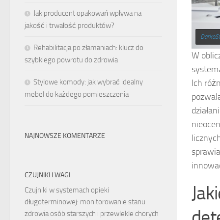
Jak producent opakowań wpływa na
jakość i trwałość produktów?
DarkoSt
Rehabilitacja po złamaniach: klucz do
W oblic
szybkiego powrotu do zdrowia
systema
Ich róż
Stylowe komody: jak wybrać idealny
mebel do każdego pomieszczenia
pozwala
działan
nieoce
NAJNOWSZE KOMENTARZE
licznyc
sprawia
innowac
CZUJNIKI I WAGI
Jak
Czujniki w systemach opieki
długoterminowej: monitorowanie stanu
det
zdrowia osób starszych i przewlekle chorych