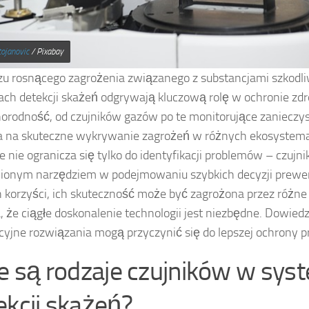
ojanovic
/ Pixabay
zu rosnącego zagrożenia związanego z substancjami szkodli
ch detekcji skażeń odgrywają kluczową rolę w ochronie zdr
norodność, od czujników gazów po te monitorujące zanieczys
 na skuteczne wykrywanie zagrożeń w różnych ekosystemac
ie nie ogranicza się tylko do identyfikacji problemów – czujni
nionym narzędziem w podejmowaniu szybkich decyzji prew
h korzyści, ich skuteczność może być zagrożona przez różn
, że ciągłe doskonalenie technologii jest niezbędne. Dowiedz 
yjne rozwiązania mogą przyczynić się do lepszej ochrony p
ie są rodzaje czujników w sy
ekcji skażeń?