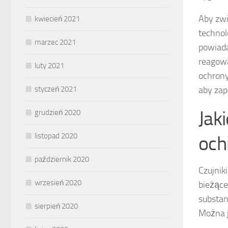
Aby zwi
kwiecień 2021
technol
marzec 2021
powiada
reagowa
luty 2021
ochrony
aby zap
styczeń 2021
Jak
grudzień 2020
listopad 2020
och
październik 2020
Czujnik
wrzesień 2020
bieżące
substan
sierpień 2020
Można j