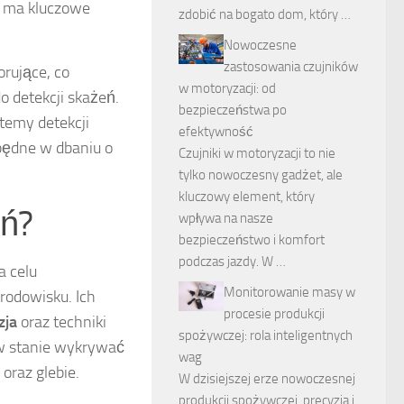
za ma kluczowe
zdobić na bogato dom, który …
Nowoczesne
zastosowania czujników
rujące, co
w motoryzacji: od
 detekcji skażeń.
bezpieczeństwa po
temy detekcji
efektywność
zbędne w dbaniu o
Czujniki w motoryzacji to nie
tylko nowoczesny gadżet, ale
kluczowy element, który
eń?
wpływa na nasze
bezpieczeństwo i komfort
podczas jazdy. W …
a celu
Monitorowanie masy w
rodowisku. Ich
procesie produkcji
zja
oraz techniki
spożywczej: rola inteligentnych
 w stanie wykrywać
wag
oraz glebie.
W dzisiejszej erze nowoczesnej
produkcji spożywczej, precyzja i