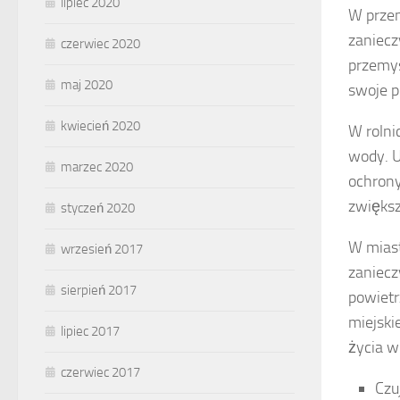
lipiec 2020
W przem
zaniecz
czerwiec 2020
przemys
maj 2020
swoje p
kwiecień 2020
W rolni
wody. U
marzec 2020
ochrony
zwiększ
styczeń 2020
W miast
wrzesień 2017
zaniecz
sierpień 2017
powietr
miejski
lipiec 2017
życia w
czerwiec 2017
Czu