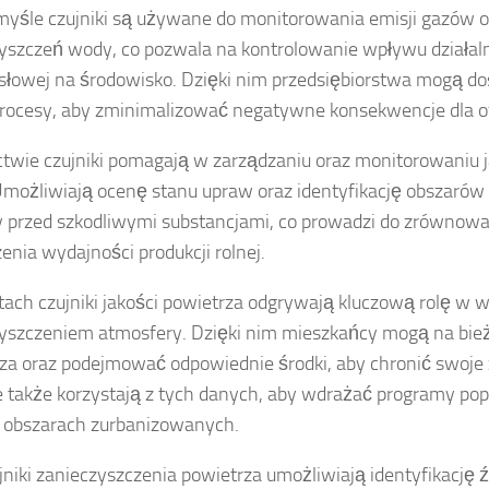
yśle czujniki są używane do monitorowania emisji gazów o
yszczeń wody, co pozwala na kontrolowanie wpływu działal
łowej na środowisko. Dzięki nim przedsiębiorstwa mogą 
rocesy, aby zminimalizować negatywne konsekwencje dla o
ctwie czujniki pomagają w zarządzaniu oraz monitorowaniu ja
możliwiają ocenę stanu upraw oraz identyfikację obszaró
 przed szkodliwymi substancjami, co prowadzi do zrównowa
enia wydajności produkcji rolnej.
ach czujniki jakości powietrza odgrywają kluczową rolę w w
yszczeniem atmosfery. Dzięki nim mieszkańcy mogą na bież
za oraz podejmować odpowiednie środki, aby chronić swoje
e także korzystają z tych danych, aby wdrażać programy po
 obszarach zurbanizowanych.
jniki zanieczyszczenia powietrza umożliwiają identyfikację źr