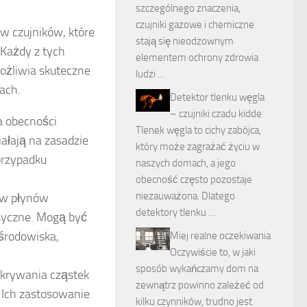
szczególnego znaczenia,
czujniki gazowe i chemiczne
w czujników, które
stają się nieodzownym
 Każdy z tych
elementem ochrony zdrowia
ożliwia skuteczne
ludzi …
ach.
Detektor tlenku węgla
– czujniki czadu kidde
a obecności
Tlenek węgla to cichy zabójca,
ałają na zasadzie
który może zagrażać życiu w
przypadku
naszych domach, a jego
obecność często pozostaje
niezauważona. Dlatego
ów płynów
detektory tlenku …
ksyczne. Mogą być
środowiska,
Miej realne oczekiwania
Oczywiście to, w jaki
sposób wykańczamy dom na
ykrywania cząstek
zewnątrz powinno zależeć od
. Ich zastosowanie
kilku czynników, trudno jest