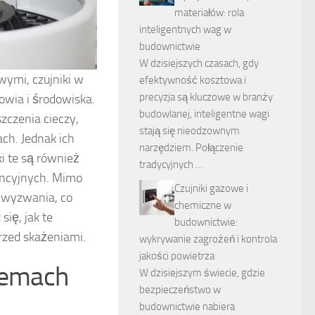
materiałów: rola
inteligentnych wag w
budownictwie
W dzisiejszych czasach, gdy
wymi, czujniki w
efektywność kosztowa i
precyzja są kluczowe w branży
owia i środowiska.
budowlanej, inteligentne wagi
zczenia cieczy,
stają się nieodzownym
h. Jednak ich
narzędziem. Połączenie
ki te są również
tradycyjnych …
encyjnych. Mimo
Czujniki gazowe i
e wyzwania, co
chemiczne w
się, jak te
budownictwie:
rzed skażeniami.
wykrywanie zagrożeń i kontrola
jakości powietrza
stemach
W dzisiejszym świecie, gdzie
bezpieczeństwo w
budownictwie nabiera