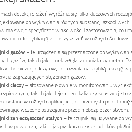
mach detekcji skażeń wyróżnia się kilka kluczowych rodzajó
ojektowane do wykrywania różnych substancji szkodliwych.
ów ma swoje specyficzne właściwości i zastosowania, co um
owanie i identyfikację zanieczyszczeń w różnych środowisk
jniki gazów
– te urządzenia są przeznaczone do wykrywani
nych gazów, takich jak tlenek węgla, amoniak czy metan. Dzi
lizy chemicznej odczytów, co pozwala na szybką reakcję w 
rycia zagrażających stężeniem gazów.
jniki cieczy
– stosowane głównie w monitorowaniu wyciek
bezpiecznych, takich jak oleje, chemikalia czy substancje to
orzystane w różnych aplikacjach, od przemysłu po ochronę 
ewniając wczesne ostrzeganie przed niebezpieczeństwem.
jniki zanieczyszczeń stałych
– te czujniki są używane do w
łych w powietrzu, takich jak pył, kurzu czy zarodników pleśni