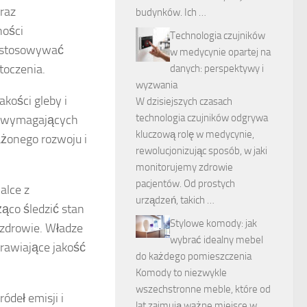
raz
budynków. Ich …
ności
Technologia czujników
dostosowywać
w medycynie opartej na
toczenia.
danych: perspektywy i
wyzwania
kości gleby i
W dzisiejszych czasach
technologia czujników odgrywa
w wymagających
kluczową rolę w medycynie,
żonego rozwoju i
rewolucjonizując sposób, w jaki
monitorujemy zdrowie
pacjentów. Od prostych
alce z
urządzeń, takich …
ąco śledzić stan
Stylowe komody: jak
 zdrowie. Władze
wybrać idealny mebel
prawiające jakość
do każdego pomieszczenia
Komody to niezwykle
wszechstronne meble, które od
ódeł emisji i
lat zajmują ważne miejsce w