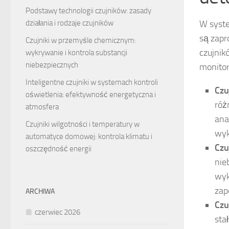
Podstawy technologii czujników: zasady
W syste
działania i rodzaje czujników
są zapr
Czujniki w przemyśle chemicznym:
czujnik
wykrywanie i kontrola substancji
niebezpiecznych
monitor
Inteligentne czujniki w systemach kontroli
Czu
oświetlenia: efektywność energetyczna i
róż
atmosfera
ana
Czujniki wilgotności i temperatury w
wyk
automatyce domowej: kontrola klimatu i
Czu
oszczędność energii
nie
wyk
zap
ARCHIWA
Czu
czerwiec 2026
sta