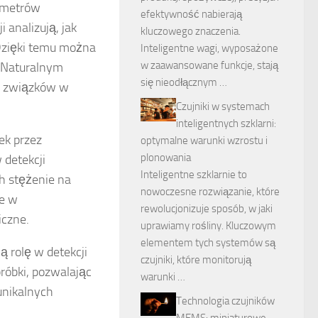
rametrów
efektywność nabierają
 analizują, jak
kluczowego znaczenia.
. Dzięki temu można
Inteligentne wagi, wyposażone
w zaawansowane funkcje, stają
. Naturalnym
się nieodłącznym …
ch związków w
Czujniki w systemach
inteligentnych szklarni:
ek przez
optymalne warunki wzrostu i
plonowania
 detekcji
Inteligentne szklarnie to
h stężenie na
nowoczesne rozwiązanie, które
ne w
rewolucjonizuje sposób, w jaki
iczne.
uprawiamy rośliny. Kluczowym
elementem tych systemów są
ą rolę w detekcji
czujniki, które monitorują
róbki, pozwalając
warunki …
unikalnych
Technologia czujników
MEMS: miniaturowe