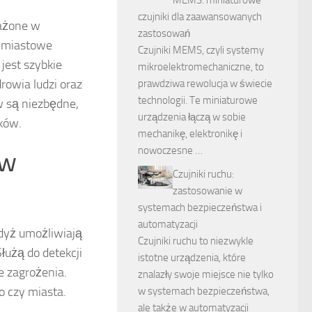
czujniki dla zaawansowanych
sażone w
zastosowań
chmiastowe
Czujniki MEMS, czyli systemy
jest szybkie
mikroelektromechaniczne, to
rowia ludzi oraz
prawdziwa rewolucja w świecie
technologii. Te miniaturowe
w są niezbędne,
urządzenia łączą w sobie
ków.
mechanikę, elektronikę i
nowoczesne …
 w
Czujniki ruchu:
zastosowanie w
systemach bezpieczeństwa i
automatyzacji
gdyż umożliwiają
Czujniki ruchu to niezwykle
użą do detekcji
istotne urządzenia, które
e zagrożenia.
znalazły swoje miejsce nie tylko
o czy miasta.
w systemach bezpieczeństwa,
ale także w automatyzacji