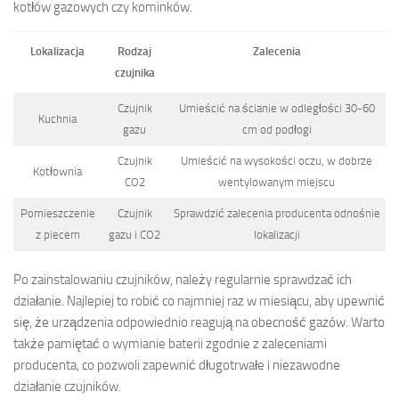
kotłów gazowych czy kominków.
Lokalizacja
Rodzaj
Zalecenia
czujnika
Czujnik
Umieścić na ścianie w odległości 30-60
Kuchnia
gazu
cm od podłogi
Czujnik
Umieścić na wysokości oczu, w dobrze
Kotłownia
CO2
wentylowanym miejscu
Pomieszczenie
Czujnik
Sprawdzić zalecenia producenta odnośnie
z piecem
gazu i CO2
lokalizacji
Po zainstalowaniu czujników, należy regularnie sprawdzać ich
działanie. Najlepiej to robić co najmniej raz w miesiącu, aby upewnić
się, że urządzenia odpowiednio reagują na obecność gazów. Warto
także pamiętać o wymianie baterii zgodnie z zaleceniami
producenta, co pozwoli zapewnić długotrwałe i niezawodne
działanie czujników.