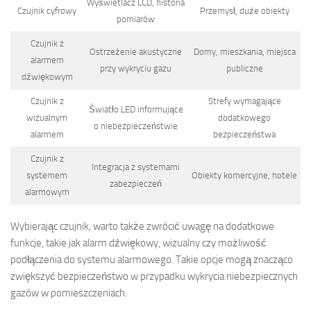
Wyświetlacz LCD, historia
Czujnik cyfrowy
Przemysł, duże obiekty
pomiarów
Czujnik z
Ostrzeżenie akustyczne
Domy, mieszkania, miejsca
alarmem
przy wykryciu gazu
publiczne
dźwiękowym
Czujnik z
Strefy wymagające
Światło LED informujące
wizualnym
dodatkowego
o niebezpieczeństwie
alarmem
bezpieczeństwa
Czujnik z
Integracja z systemami
systemem
Obiekty komercyjne, hotele
zabezpieczeń
alarmowym
Wybierając czujnik, warto także zwrócić uwagę na dodatkowe
funkcje, takie jak alarm dźwiękowy, wizualny czy możliwość
podłączenia do systemu alarmowego. Takie opcje mogą znacząco
zwiększyć bezpieczeństwo w przypadku wykrycia niebezpiecznych
gazów w pomieszczeniach.