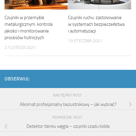
Czujniki ruchu: zastosowanie
Czujniki w przemyśle
w systemach bezpieczeństwa
metalurgicznym: kontrola
i automatyzacji
jakości i monitorowanie
procesów hutniczych
13 STYCZNIA 2021
27 LUTEGO 2021
OBSERWUJ:
NASTĘPNY POST
Alkomat profesjonalny bezustnikowy – jak wybrać?
POPRZEDNI POST
Detektor tlenku węgla – czujniki czadu kidde