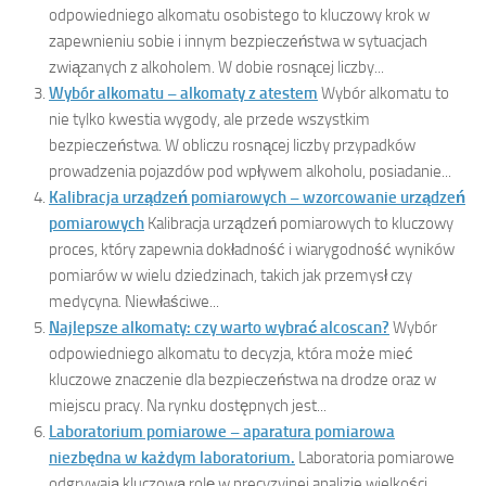
odpowiedniego alkomatu osobistego to kluczowy krok w
zapewnieniu sobie i innym bezpieczeństwa w sytuacjach
związanych z alkoholem. W dobie rosnącej liczby...
Wybór alkomatu – alkomaty z atestem
Wybór alkomatu to
nie tylko kwestia wygody, ale przede wszystkim
bezpieczeństwa. W obliczu rosnącej liczby przypadków
prowadzenia pojazdów pod wpływem alkoholu, posiadanie...
Kalibracja urządzeń pomiarowych – wzorcowanie urządzeń
pomiarowych
Kalibracja urządzeń pomiarowych to kluczowy
proces, który zapewnia dokładność i wiarygodność wyników
pomiarów w wielu dziedzinach, takich jak przemysł czy
medycyna. Niewłaściwe...
Najlepsze alkomaty: czy warto wybrać alcoscan?
Wybór
odpowiedniego alkomatu to decyzja, która może mieć
kluczowe znaczenie dla bezpieczeństwa na drodze oraz w
miejscu pracy. Na rynku dostępnych jest...
Laboratorium pomiarowe – aparatura pomiarowa
niezbędna w każdym laboratorium.
Laboratoria pomiarowe
odgrywają kluczową rolę w precyzyjnej analizie wielkości