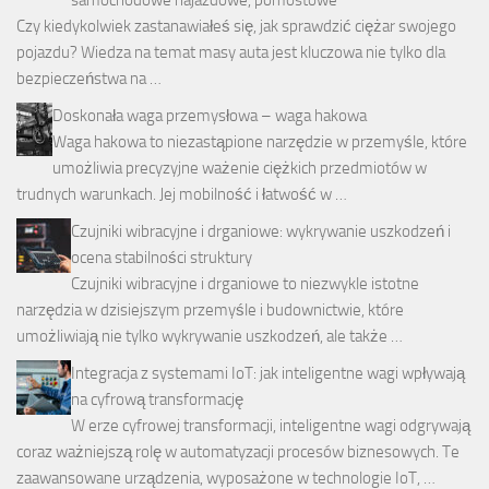
Czy kiedykolwiek zastanawiałeś się, jak sprawdzić ciężar swojego
pojazdu? Wiedza na temat masy auta jest kluczowa nie tylko dla
bezpieczeństwa na …
Doskonała waga przemysłowa – waga hakowa
Waga hakowa to niezastąpione narzędzie w przemyśle, które
umożliwia precyzyjne ważenie ciężkich przedmiotów w
trudnych warunkach. Jej mobilność i łatwość w …
Czujniki wibracyjne i drganiowe: wykrywanie uszkodzeń i
ocena stabilności struktury
Czujniki wibracyjne i drganiowe to niezwykle istotne
narzędzia w dzisiejszym przemyśle i budownictwie, które
umożliwiają nie tylko wykrywanie uszkodzeń, ale także …
Integracja z systemami IoT: jak inteligentne wagi wpływają
na cyfrową transformację
W erze cyfrowej transformacji, inteligentne wagi odgrywają
coraz ważniejszą rolę w automatyzacji procesów biznesowych. Te
zaawansowane urządzenia, wyposażone w technologie IoT, …