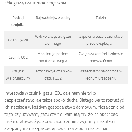
bóle głowy czy uczucie zmęczenia.
Rodzaj
Najważniejsze cechy
Zalety
czujnika
Wykrywa wycieki gazu
Zapewnia bezpieczeństwo
Czujnik gazu
ziemnego
przed eksplozjami
Monitoruje poziom
Zwiększa komfort i zdrowie
Czujnik CO2
dwutlenku węgla
mieszkańców
Czujnik
Łączy funkcje czujników
Wszechstronna ochrona w
wielofunkcyjny
gazu i CO2
jednym urządzeniu
Inwestycja w czujniki gazu i CO2 daje nam nie tylko
bezpieczeństwo, ale także spokój ducha. Dlatego warto rozważyć
ich instalację w każdym gospodarstwie domowym, niezależnie od
tego, czy używamy gazu czy nie. Pamiętajmy, że ich obecność
może uratować życie oraz zapobiec nieprzyjemnym skutkom
związanym z niską jakością powietrza w pomieszczeniach.