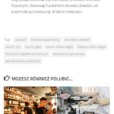
fizycznych, stanowiąc fundament dla wielu dziedzin, od
przemysłu po medycynę. W takich miejscach...
Tagi:
alcoscan
alkomat bezustnikowy
alkomaty z atestem
czujniki co2
czujniki gazu
czujniki tlenku węgla
detektor tlenku węgla
kalibracja urządzeń pomiarowych
laboratorium pomiarowe
test alkomatów osobistych
MOŻESZ RÓWNIEŻ POLUBIĆ…