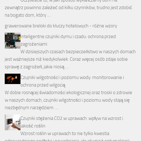
zewnątrz powinno zależeć od kilku czynników, trudno jest zdobić
na bogato dom, który …
grawerowane
breloki do kluczy hotelowych
- różne wzory
Inteligentne czujniki dymu i czadu: ochrona przed
zagrożeniami
W dzisiejszych czasach bezpieczeństwo w naszych domach
jest ważniejsze niż kiedykolwiek. Coraz więcej osób zdaje sobie
sprawę z zagrożeń, jakie niosą …
Czujniki wilgotności i poziomu wody: monitorowanie i
ochrona przed wilgocią
W dobie rosnącej świadomości ekologicznej oraz troski o zdrowie
w naszych domach, czujniki wilgotności i poziomu wody stają się
niezbędnym narzędziem. …
Czujniki stężenia CO2 w uprawach: wpływ na wzrost i
jakość roślin
Wzrost roślin w uprawach to nie tylko kwestia
odpowiedniego podłoża i nawadniania, ale również optymalizacji