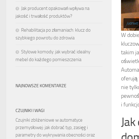
Jak producent opakowań wpływa na
jakość i trwałość produktów?
juanwa
Rehabilitacja po złamaniach: klucz do
W dobie
szybkiego powrotu do zdrowia
kluczo
takim j
Stylowe komody: jak wybrać idealny
mebel do każdego pomieszczenia
oświetl
Automat
oferują
NAJNOWSZE KOMENTARZE
nie tyl
pewnośc
i funkc
CZUJNIKI I WAGI
Jak
Czujniki zbliżeniowe w automatyce
przemysłowej: jak dobrać typ, zasięg i
do
parametry do wykrywania obecności oraz