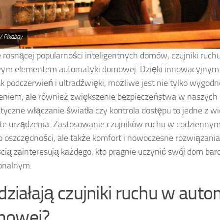
/ Pixabay
 rosnącej popularności inteligentnych domów, czujniki ruchu
wym elementem automatyki domowej. Dzięki innowacyjnym 
ak podczerwień i ultradźwięki, możliwe jest nie tylko wygod
eniem, ale również zwiększenie bezpieczeństwa w naszych
yczne włączanie światła czy kontrola dostępu to jedne z wie
 te urządzenia. Zastosowanie czujników ruchu w codziennym
ko oszczędności, ale także komfort i nowoczesne rozwiązania,
ią zainteresują każdego, kto pragnie uczynić swój dom bard
jonalnym.
 działają czujniki ruchu w aut
mowej?