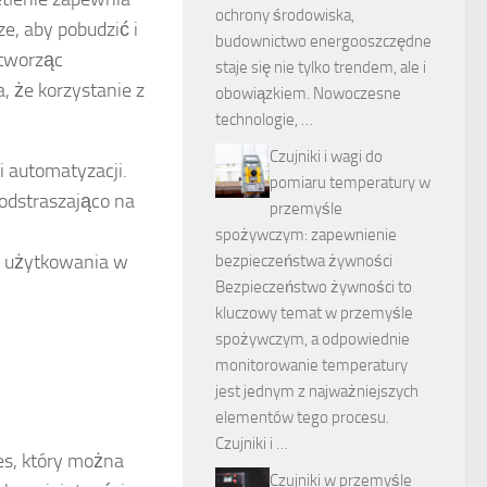
ochrony środowiska,
ze, aby pobudzić i
budownictwo energooszczędne
 tworząc
staje się nie tylko trendem, ale i
, że korzystanie z
obowiązkiem. Nowoczesne
technologie, …
Czujniki i wagi do
i automatyzacji.
pomiaru temperatury w
 odstraszająco na
przemyśle
spożywczym: zapewnienie
t użytkowania w
bezpieczeństwa żywności
Bezpieczeństwo żywności to
kluczowy temat w przemyśle
spożywczym, a odpowiednie
monitorowanie temperatury
jest jednym z najważniejszych
elementów tego procesu.
Czujniki i …
es, który można
Czujniki w przemyśle