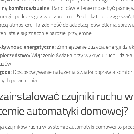
lny komfort wizualny
. Rano, oświetlenie może być jaśniejs
nergii, podczas gdy wieczorem może delikatnie przygaszać,
jącą atmosferę. Ta zdolność do adaptacji oświetlenia sprawia
zeni staje się znacznie bardziej przyjemne.
ktywność energetyczna:
Zmniejszenie zużycia energii dzięk
pieczeństwo:
Włączenie światła przy wykryciu ruchu działa
ruzów.
goda:
Dostosowywanie natężenia światła poprawia komfor
nych porach dnia.
 zainstalować czujniki ruchu w
temie automatyki domowej?
cja czujników ruchu w systemie automatyki domowej to proc