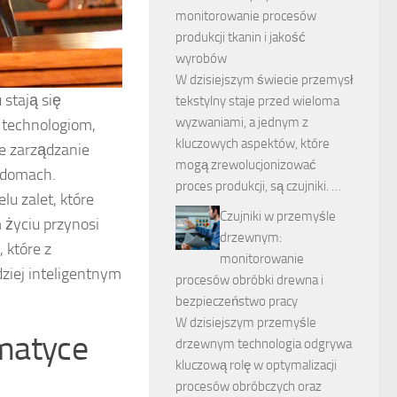
monitorowanie procesów
produkcji tkanin i jakość
wyrobów
W dzisiejszym świecie przemysł
 stają się
tekstylny staje przed wieloma
wyzwaniami, a jednym z
technologiom,
kluczowych aspektów, które
ne zarządzanie
mogą zrewolucjonizować
 domach.
proces produkcji, są czujniki. …
lu zalet, które
Czujniki w przemyśle
 życiu przynosi
drzewnym:
 które z
monitorowanie
ziej inteligentnym
procesów obróbki drewna i
bezpieczeństwo pracy
W dzisiejszym przemyśle
omatyce
drzewnym technologia odgrywa
kluczową rolę w optymalizacji
procesów obróbczych oraz