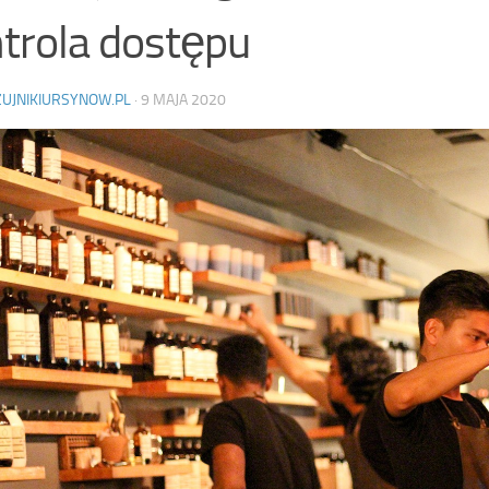
trola dostępu
ZUJNIKIURSYNOW.PL
·
9 MAJA 2020