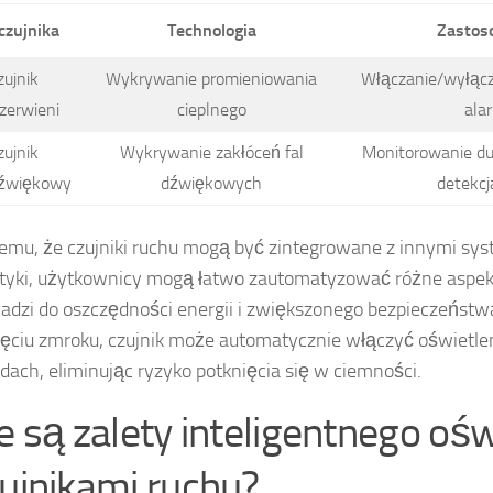
czujnika
Technologia
Zastos
zujnik
Wykrywanie promieniowania
Włączanie/wyłącz
zerwieni
cieplnego
ala
zujnik
Wykrywanie zakłóceń fal
Monitorowanie du
dźwiękowy
dźwiękowych
detekcj
temu, że czujniki ruchu mogą być zintegrowane z innymi sy
yki, użytkownicy mogą łatwo zautomatyzować różne aspek
adzi do oszczędności energii i zwiększonego bezpieczeństwa
ęciu zmroku, czujnik może automatycznie włączyć oświetlen
dach, eliminując ryzyko potknięcia się w ciemności.
ie są zalety inteligentnego ośw
zujnikami ruchu?