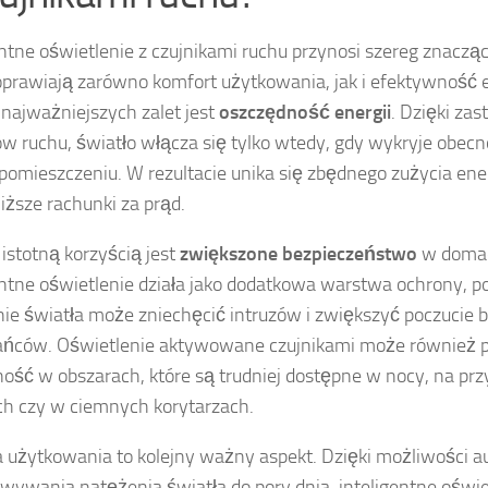
entne oświetlenie z czujnikami ruchu przynosi szereg znacząc
oprawiają zarówno komfort użytkowania, jak i efektywność 
 najważniejszych zalet jest
oszczędność energii
. Dzięki za
ów ruchu, światło włącza się tylko wtedy, gdy wykryje obec
omieszczeniu. W rezultacie unika się zbędnego zużycia energ
niższe rachunki za prąd.
 istotną korzyścią jest
zwiększone bezpieczeństwo
w domac
entne oświetlenie działa jako dodatkowa warstwa ochrony, 
ie światła może zniechęcić intruzów i zwiększyć poczucie
ańców. Oświetlenie aktywowane czujnikami może również 
ość w obszarach, które są trudniej dostępne w nocy, na prz
h czy w ciemnych korytarzach.
użytkowania to kolejny ważny aspekt. Dzięki możliwości 
wywania natężenia światła do pory dnia, inteligentne oświ