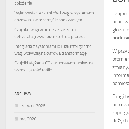
położenia
Czujnik
Wykorzystanie czujników i wag w systemach
dozowania w przemyśle spożywczym
poprawi
głównie
Czujniki i wagi w procesie suszenia i
dehydratacji żywności: kontrola procesu
podcze
Integracja z systemami IoT: jak inteligentne
W przyp
wagi wpływają na cyfrową transformację
promien
Czujniki stężenia CO2 w uprawach: wpływ na
zmiany,
wzrost i jakość roślin
informa
pomiesz
ARCHIWA
Drugi t
porusza
czerwiec 2026
zaprogr
maj 2026
dużych 