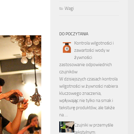
Wagi
DO POCZYTANIA
Kontrola wilgotności i
zawartości wody w
żywności:
zastosowanie odpowiednich
czujników
W dzisiejszych czasach kontrola
wilgotności w żywności nabiera
kluczowego znaczenia,
wpływając nie tylko na smak i
teksturę produktów, ale także
na …
Czujniki w przemyśle
tekstylnym: