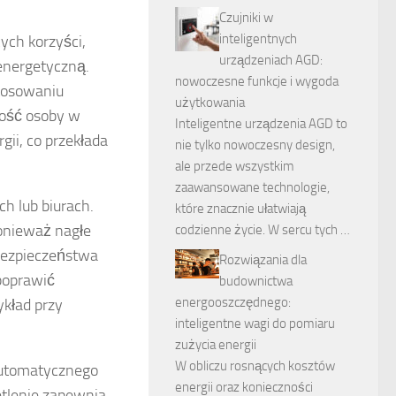
Czujniki w
inteligentnych
ych korzyści,
urządzeniach AGD:
energetyczną.
nowoczesne funkcje i wygoda
stosowaniu
użytkowania
ność osoby w
Inteligentne urządzenia AGD to
ii, co przekłada
nie tylko nowoczesny design,
ale przede wszystkim
zaawansowane technologie,
h lub biurach.
które znacznie ułatwiają
ponieważ nagłe
codzienne życie. W sercu tych …
 bezpieczeństwa
Rozwiązania dla
poprawić
budownictwa
energooszczędnego:
ykład przy
inteligentne wagi do pomiaru
zużycia energii
W obliczu rosnących kosztów
automatycznego
energii oraz konieczności
etlenie zapewnia