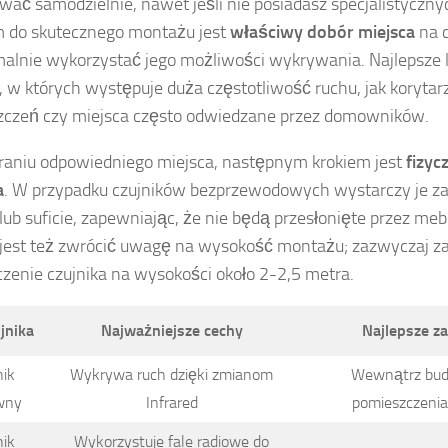
ować samodzielnie, nawet jeśli nie posiadasz specjalistyczny
 do skutecznego montażu jest
właściwy dobór miejsca
na c
lnie wykorzystać jego możliwości wykrywania. Najlepsze lo
, w których występuje duża częstotliwość ruchu, jak korytar
czeń czy miejsca często odwiedzane przez domowników.
aniu odpowiedniego miejsca, następnym krokiem jest
fizyc
a
. W przypadku czujników bezprzewodowych wystarczy je 
 lub suficie, zapewniając, że nie będą przesłonięte przez meb
jest też zwrócić uwagę na wysokość montażu; zazwyczaj za
zenie czujnika na wysokości około 2-2,5 metra.
jnika
Najważniejsze cechy
Najlepsze z
nik
Wykrywa ruch dzięki zmianom
Wewnątrz bud
wny
Infrared
pomieszczenia
nik
Wykorzystuje fale radiowe do