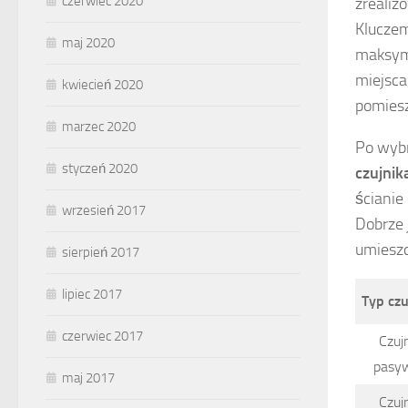
czerwiec 2020
zrealiz
Kluczem
maj 2020
maksyma
miejsca
kwiecień 2020
pomiesz
marzec 2020
Po wybr
styczeń 2020
czujnik
ścianie
wrzesień 2017
Dobrze 
umieszc
sierpień 2017
lipiec 2017
Typ czu
czerwiec 2017
Czuj
pasy
maj 2017
Czuj