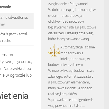
zwiększenie efektywności
owanie
W dobie rosnącej konkurencji w
e-commerce, precyzja i
anie oświetlenia,
efektywność procesów
rmy
logistycznych stają się kluczowe
dla sukcesu. Inteligentne wagi,
żych przestrzeni,
które łączą zaawansowaną …
a ruchu
Automatyzacja i zdalne
monitorowanie:
stemami
inteligentne wagi w
ty swojego domu,
budownictwie zdalnym
. Na przykład, po
W erze cyfryzacji budownictwa
ie w ogrodzie lub
zdalnego, automatyzacja staje
się kluczowym elementem,
który rewolucjonizuje sposób
ietlenia
realizacji projektów.
Wprowadzenie inteligentnych
wag przynosi nie tylko …