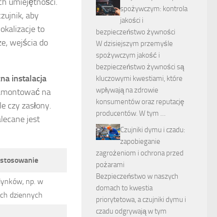
ch umiejętności.
spożywczym: kontrola
zujnik, aby
jakości i
kalizacje to
bezpieczeństwo żywności
ze, wejścia do
W dzisiejszym przemyśle
spożywczym jakość i
bezpieczeństwo żywności są
zna instalacja
kluczowymi kwestiami, które
wpływają na zdrowie
zamontować na
konsumentów oraz reputację
le czy zasłony.
producentów. W tym …
lecane jest
Czujniki dymu i czadu:
zapobieganie
zagrożeniom i ochrona przed
astosowanie
pożarami
Bezpieczeństwo w naszych
ynków, np. w
domach to kwestia
ch dziennych
priorytetowa, a czujniki dymu i
czadu odgrywają w tym