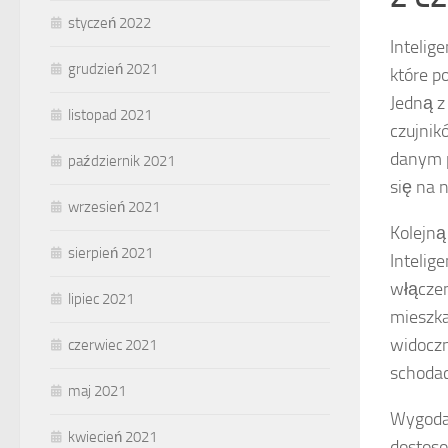
styczeń 2022
Intelig
grudzień 2021
które p
Jedną z
listopad 2021
czujnik
danym p
październik 2021
się na 
wrzesień 2021
Kolejną
sierpień 2021
Intelig
włączen
lipiec 2021
mieszk
widoczn
czerwiec 2021
schodac
maj 2021
Wygoda 
kwiecień 2021
dostoso