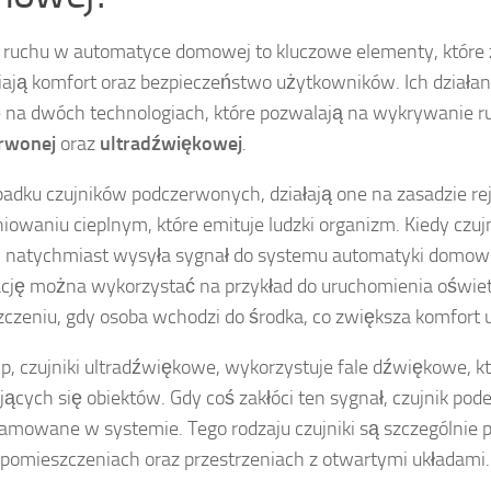
i ruchu w automatyce domowej to kluczowe elementy, które
ają komfort oraz bezpieczeństwo użytkowników. Ich działani
 na dwóch technologiach, które pozwalają na wykrywanie r
rwonej
oraz
ultradźwiękowej
.
adku czujników podczerwonych, działają one na zasadzie rej
iowaniu cieplnym, które emituje ludzki organizm. Kiedy czujn
 natychmiast wysyła sygnał do systemu automatyki domowe
cję można wykorzystać na przykład do uruchomienia oświet
czeniu, gdy osoba wchodzi do środka, co zwiększa komfort 
yp, czujniki ultradźwiękowe, wykorzystuje fale dźwiękowe, kt
jących się obiektów. Gdy coś zakłóci ten sygnał, czujnik pod
amowane w systemie. Tego rodzaju czujniki są szczególnie 
pomieszczeniach oraz przestrzeniach z otwartymi układami.