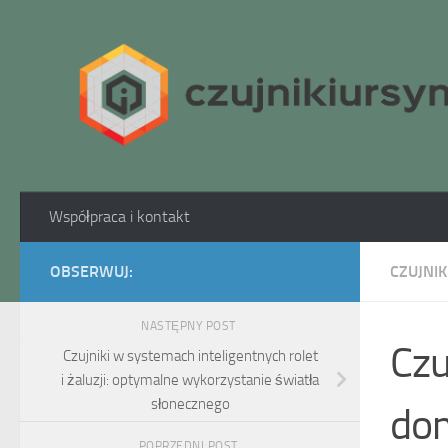
Skip to content
Współpraca i kontakt
OBSERWUJ:
CZUJNIK
NASTĘPNY POST
Czu
Czujniki w systemach inteligentnych rolet
i żaluzji: optymalne wykorzystanie światła
słonecznego
dom
POPRZEDNI POST