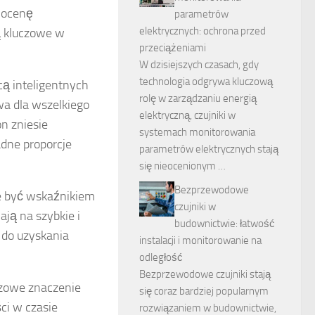
a ocenę
parametrów
elektrycznych: ochrona przed
ą kluczowe w
przeciążeniami
W dzisiejszych czasach, gdy
technologia odgrywa kluczową
ą inteligentnych
rolę w zarządzaniu energią
wa dla wszelkiego
elektryczną, czujniki w
n zniesie
systemach monitorowania
dne proporcje
parametrów elektrycznych stają
się nieocenionym …
Bezprzewodowe
e być wskaźnikiem
czujniki w
ają na szybkie i
budownictwie: łatwość
 do uzyskania
instalacji i monitorowanie na
odległość
Bezprzewodowe czujniki stają
czowe znaczenie
się coraz bardziej popularnym
ci w czasie
rozwiązaniem w budownictwie,