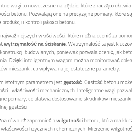
entne wagi to nowoczesne narzędzie, które znacząco ułatwi
ości betonu. Pozwalają one na precyzyjne pomiary, które s
 produkcji i kontroli jakości betonu.
 najważniejszych właściwości, które można ocenić za pomoc
st
wytrzymałość na ściskanie
. Wytrzymałość ta jest kluczo
 konstrukcji budowlanych, ponieważ pozwala ocenić, jak beto
nia. Dzięki inteligentnym wagom można monitorować dokła
ków mieszanki, co wpływa na jej ostateczne parametry.
m istotnym parametrem jest
gęstość
. Gęstość betonu moż
kości i właściwości mechanicznych. Inteligentne wagi pozwal
jne pomiary, co ułatwia dostosowanie składników mieszanki
nej gęstości.
żna również zapomnieć o
wilgotności
betonu, która ma klu
o właściwości fizycznych i chemicznych. Mierzenie wilgotnoś