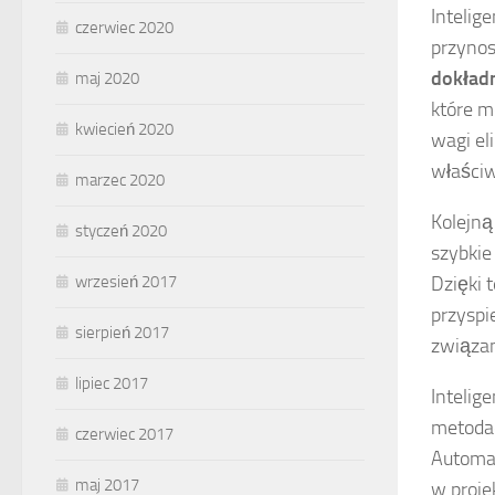
Intelig
czerwiec 2020
przynos
dokład
maj 2020
które m
kwiecień 2020
wagi el
właści
marzec 2020
Kolejną
styczeń 2020
szybkie
wrzesień 2017
Dzięki 
przyspi
sierpień 2017
związan
lipiec 2017
Intelig
metodac
czerwiec 2017
Automat
maj 2017
w proje