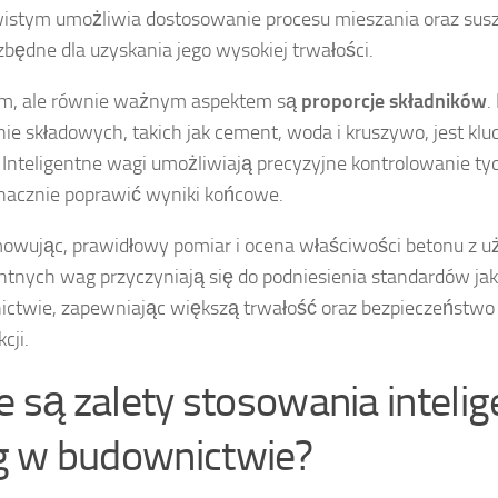
istym umożliwia dostosowanie procesu mieszania oraz susz
ezbędne dla uzyskania jego wysokiej trwałości.
im, ale równie ważnym aspektem są
proporcje składników
.
nie składowych, takich jak cement, woda i kruszywo, jest klu
 Inteligentne wagi umożliwiają precyzyjne kontrolowanie tych
acznie poprawić wyniki końcowe.
wując, prawidłowy pomiar i ocena właściwości betonu z u
entnych wag przyczyniają się do podniesienia standardów ja
ctwie, zapewniając większą trwałość oraz bezpieczeństwo
cji.
ie są zalety stosowania inteli
 w budownictwie?