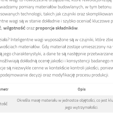
wadzamy pomiary materiałów budowlanych, w tym betonu. Dz
owanych technologii, takich jak czujniki oraz skomplikowan
entne wagi są w stanie dokładnie i szybko oceniać kluczowe p
ć
,
wilgotność
oraz
proporcje składników
.
działa? Inteligentne wagi wyposażone są w czujniki, które zb
iwościach materiałów. Gdy materiał zostaje umieszczony na 
ją jego charakterystyki, a dane te są następnie przetwarzane
możliwiają dokładną ocenę jakości i konsystencji badanego m
cje są niezwykle cenne w kontekście kontroli jakości, poni
 podejmowanie decyzji oraz modyfikację procesu produkcji.
ametr
Opis
Określa masę materiału w jednostce objętości, co jest kl
tość
jego wytrzymałości.