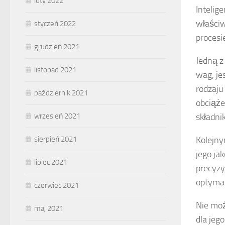
luty 2022
Intelig
właściw
styczeń 2022
procesie
grudzień 2021
Jedną z
listopad 2021
wag, je
rodzaju
październik 2021
obciąże
wrzesień 2021
składni
sierpień 2021
Kolejny
jego ja
lipiec 2021
precyzy
optymal
czerwiec 2021
Nie mo
maj 2021
dla jeg