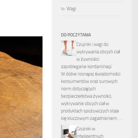
Wagi
DO POCZYTANIA
Czujniki i wagi do
wykrywania obcych ciał
w żywności:
zapobieganie kontaminacji
W dobie rosnącej świadomości
konsumentów oraz surowych
norm dotyczących
bezpieczeństwa żywności,
wykrywanie obcych ciał w
produktach spożywczych staje
się kluczowym zagadnieniem. …
Czujniki w
inteligentnych