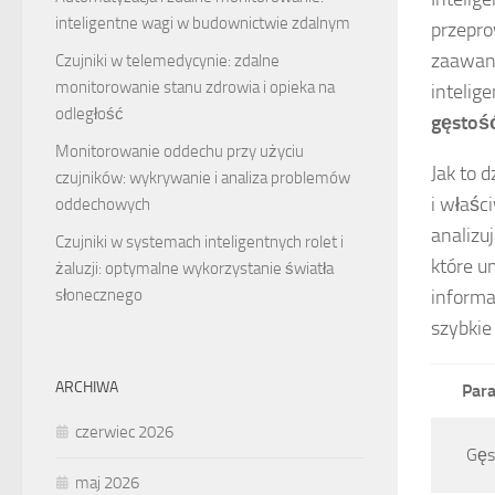
inteligentne wagi w budownictwie zdalnym
przepro
zaawans
Czujniki w telemedycynie: zdalne
monitorowanie stanu zdrowia i opieka na
intelig
odległość
gęstoś
Monitorowanie oddechu przy użyciu
Jak to 
czujników: wykrywanie i analiza problemów
i właśc
oddechowych
analizu
Czujniki w systemach inteligentnych rolet i
które u
żaluzji: optymalne wykorzystanie światła
informa
słonecznego
szybkie
ARCHIWA
Par
czerwiec 2026
Gęs
maj 2026