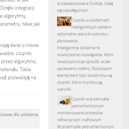
w zaawansowane funkcje, stają
ięki integracji
się nieodłącznym …
e algorytmy,
Czujniki w systemach
arametry, takie jak
inteligentnych szklarni:
optymalne warunki wzrostu i
plonowania
ierają dane o masie
Inteligentne szklarnie to
wadze, czujniki
nowoczesne rozwiązanie, które
 przez algorytmy,
rewolucjonizuje sposób, w jaki
uprawiamy rośliny. Kluczowym
ateriału. Takie
elementem tych systemów są
eważ pozwalają na
czujniki, które monitorują
warunki …
Czujniki w przemyśle
petrochemicznym:
monitorowanie procesów
uczowe dla ustalenia
rafineryjnych i naftowych
W przemyśle petrochemicznym