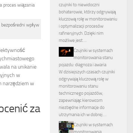
a proces wiązania
czujniki to niewidoczni
bohaterowie, którzy odgrywają
kluczową rolę w monitorowaniu
ma bezpośredni wpływ
i optymalizacji procesów
rafineryjnych. Dzięki nim
możliwe jest …
efektywność
Czujniki w systemach
monitorowania stanu
atychmiastowego
pojazdu: diagnoza i awaria
wala na unikanie
W dzisiejszych czasach czujniki
cyjnych w
odgrywają kluczową rolę w
nym narzędziem w
monitorowaniu stanu
technicznego pojazdów,
zapewniając kierowcom
ocenić za
niezbędne informacje do
utrzymania ich w dobrej …
Czujniki w systemach
monitorowania