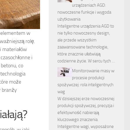
urządzeniach AGD:
nowoczesne funkcje i wygoda
użytkowania
Inteligentne urządzenia AGD to
ym elementem w
nie tylko nowoczesny design,
ale przede wszystkim
ważniejszą rolę.
zaawansowane technologie,
i materiałów
które znacznie ułatwiają
 czasochłonne i
codzienne życie. W sercu tych …
betonu, co
Monitorowanie masy w
 technologia
procesie produkcji
które może
spożywczej: rola inteligentnych
w branży
wag
W dzisiejszej erze nowoczesnej
produkcji spożywczej, precyzja i
iałają?
efektywność nabierają
kluczowego znaczenia.
Inteligentne wagi, wyposażone
sposób, w jaki