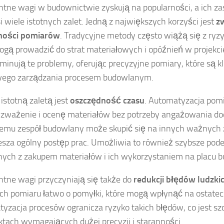
entne wagi w budownictwie zyskują na popularności, a ich z
i wiele istotnych zalet. Jedną z największych korzyści jest
z
ności pomiarów
. Tradycyjne metody często wiążą się z ryz
ogą prowadzić do strat materiałowych i opóźnień w projekcie
iminują te problemy, oferując precyzyjne pomiary, które są k
wego zarządzania procesem budowlanym.
 istotną zaletą jest
oszczędność czasu
. Automatyzacja pom
 zważenie i ocenę materiałów bez potrzeby angażowania d
temu zespół budowlany może skupić się na innych ważnych 
esza ogólny postęp prac. Umożliwia to również szybsze pod
ych z zakupem materiałów i ich wykorzystaniem na placu 
entne wagi przyczyniają się także do
redukcji błędów ludzki
h pomiaru łatwo o pomyłki, które mogą wpłynąć na ostatec
yzacja procesów ogranicza ryzyko takich błędów, co jest szc
ktach wymagających dużej precyzji i staranności.