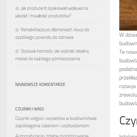
Jak producent opakowań wpływa na
jakość i trwałość produktów?
Rehabilitacja po złamaniach: klucz do
W dzisi
szybkiego powrotu do zdrowia
budowni
Stylowe komody: jak wybrać idealny
Te nowo
mebel do każdego pomieszczenia
budowla
podatne
przekła
NAJNOWSZE KOMENTARZE
rozwija
zrewolu
budowla
CZUJNIKI I WAGI
Czy
Czujniki wilgoci i wycieków w budownictwie:
zapobieganie zalaniom i uszkodzeniom
Intelig
Automatyzacja i zdalne monitorowanie: