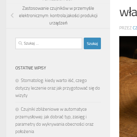
wła
Zastosowanie czujników w przemyśle
elektronicznym: kontrola jakości produkcji
urządzeń
PRZEZ
C
Szukaj:
OSTATNIE WPISY
Stomatolog: kiedy warto iść, czego
dotyczy leczenie oraz jak przygotować się do
wizyty
Czujniki zbliżeniowe w automatyce
przemysłowej: jak dobrać typ, zasięg i
parametry do wykrywania obecności oraz
położenia