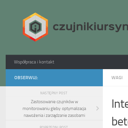
Skip to content
Współpraca i kontakt
OBSERWUJ:
WAGI
NASTĘPNY POST
Int
Zastosowanie czujników w
monitorowaniu gleby: optymalizacja
nawożenia i zarządzanie zasobami
bet
POPRZEDNI POST