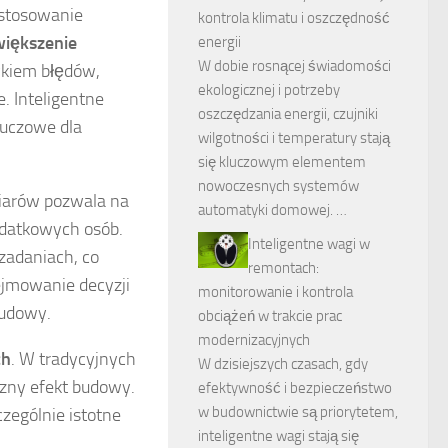
astosowanie
kontrola klimatu i oszczędność
większenie
energii
W dobie rosnącej świadomości
ykiem błędów,
ekologicznej i potrzeby
. Inteligentne
oszczędzania energii, czujniki
luczowe dla
wilgotności i temperatury stają
się kluczowym elementem
nowoczesnych systemów
iarów pozwala na
automatyki domowej. …
odatkowych osób.
Inteligentne wagi w
zadaniach, co
remontach:
ejmowanie decyzji
monitorowanie i kontrola
budowy.
obciążeń w trakcie prac
modernizacyjnych
ch
. W tradycyjnych
W dzisiejszych czasach, gdy
zny efekt budowy.
efektywność i bezpieczeństwo
w budownictwie są priorytetem,
zególnie istotne
inteligentne wagi stają się