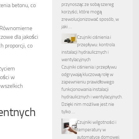
przynosząc ze sobą szereg
enia betonu, co
korzyści, które mogą
zrewolucjonizować sposób, w
jaki …
 Równomierne
czowe dla jakości
Czujniki ciśnienia i
przepływu: kontrola
 proporcji, co
instalacji hydraulicznych i
wentylacyjnych
Czujniki ciśnienia i przepływu
życiem
odgrywają kluczową rolę w
kości w
zapewnieniu prawidłowego
 wszelkich
funkcjonowania instalacji
hydraulicznych i wentylacyjnych.
Dzięki nim możliwe jest nie
gentnych
tylko …
Czujniki wilgotności i
temperatury w
automatyce domowej: