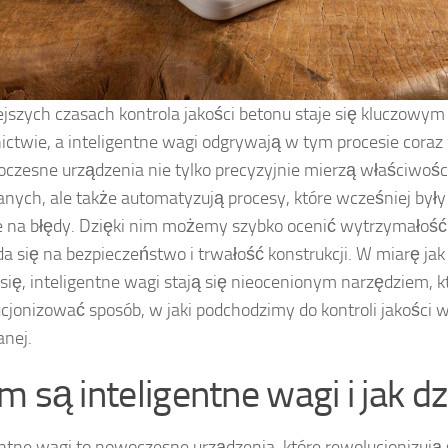
ejszych czasach kontrola jakości betonu staje się kluczow
ctwie, a inteligentne wagi odgrywają w tym procesie coraz 
czesne urządzenia nie tylko precyzyjnie mierzą właściwośc
nych, ale także automatyzują procesy, które wcześniej były
 na błędy. Dzięki nim możemy szybko ocenić wytrzymałość 
da się na bezpieczeństwo i trwałość konstrukcji. W miarę jak
 się, inteligentne wagi stają się nieocenionym narzędziem, 
cjonizować sposób, w jaki podchodzimy do kontroli jakości 
nej.
m są inteligentne wagi i jak dz
entne wagi to nowoczesne urządzenia, które rewolucjonizują 