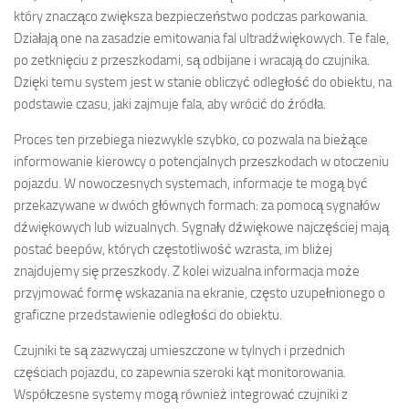
który znacząco zwiększa bezpieczeństwo podczas parkowania.
Działają one na zasadzie emitowania fal ultradźwiękowych. Te fale,
po zetknięciu z przeszkodami, są odbijane i wracają do czujnika.
Dzięki temu system jest w stanie obliczyć odległość do obiektu, na
podstawie czasu, jaki zajmuje fala, aby wrócić do źródła.
Proces ten przebiega niezwykle szybko, co pozwala na bieżące
informowanie kierowcy o potencjalnych przeszkodach w otoczeniu
pojazdu. W nowoczesnych systemach, informacje te mogą być
przekazywane w dwóch głównych formach: za pomocą sygnałów
dźwiękowych lub wizualnych. Sygnały dźwiękowe najczęściej mają
postać beepów, których częstotliwość wzrasta, im bliżej
znajdujemy się przeszkody. Z kolei wizualna informacja może
przyjmować formę wskazania na ekranie, często uzupełnionego o
graficzne przedstawienie odległości do obiektu.
Czujniki te są zazwyczaj umieszczone w tylnych i przednich
częściach pojazdu, co zapewnia szeroki kąt monitorowania.
Współczesne systemy mogą również integrować czujniki z