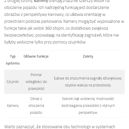
Z drugiej strony,
kamery
oferują znacznie szerszy widok na
otoczenie pojazdu. Ich nadrzędną funkcją jest dostarczenie
obrazów z perspektywy kierowcy, co ułatwia orientację w
przestrzeni podczas parkowania. Kamery mogą być wyposażone w
funkcje takie jak widok 360 stopni, co dodatkowo zwiększa
bezpieczeństwo, pozwalając na identyfikację zagrożeń, które nie
byłyby widoczne tylko przy pomocy czujników.
Typ
Główne funkcje
Zalety
systemu
Pomiar
Łatwe do zrozumienia sygnały dźwiękowe,
Czujniki
odległości do
szybka reakcja na przeszkody
przeszkód
Obraz z
Szeroki kąt widzenia, możliwość
Kamery
otoczenia
dostrzegania przeszkód z różnych
pojazdu
perspektyw
Warto zaznaczyć, że stosowanie obu technologii w systemach