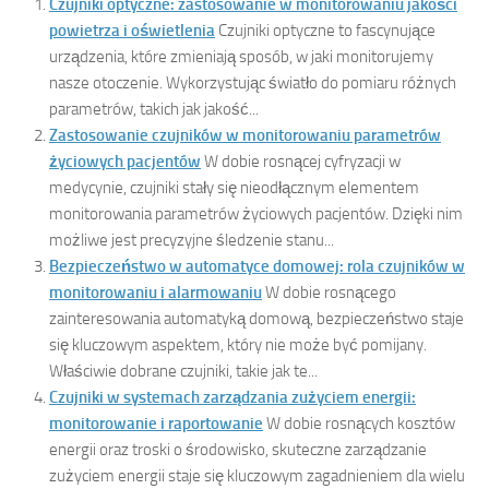
Czujniki optyczne: zastosowanie w monitorowaniu jakości
powietrza i oświetlenia
Czujniki optyczne to fascynujące
urządzenia, które zmieniają sposób, w jaki monitorujemy
nasze otoczenie. Wykorzystując światło do pomiaru różnych
parametrów, takich jak jakość...
Zastosowanie czujników w monitorowaniu parametrów
życiowych pacjentów
W dobie rosnącej cyfryzacji w
medycynie, czujniki stały się nieodłącznym elementem
monitorowania parametrów życiowych pacjentów. Dzięki nim
możliwe jest precyzyjne śledzenie stanu...
Bezpieczeństwo w automatyce domowej: rola czujników w
monitorowaniu i alarmowaniu
W dobie rosnącego
zainteresowania automatyką domową, bezpieczeństwo staje
się kluczowym aspektem, który nie może być pomijany.
Właściwie dobrane czujniki, takie jak te...
Czujniki w systemach zarządzania zużyciem energii:
monitorowanie i raportowanie
W dobie rosnących kosztów
energii oraz troski o środowisko, skuteczne zarządzanie
zużyciem energii staje się kluczowym zagadnieniem dla wielu