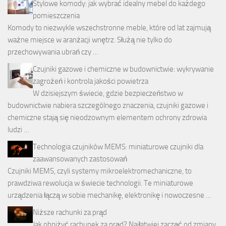
Stylowe komody: jak wybrać idealny mebel do każdego
pomieszczenia
Komody to niezwykle wszechstronne meble, które od lat zajmują
ważne miejsce w aranżacji wnętrz. Służą nie tylko do
przechowywania ubrań czy …
Czujniki gazowe i chemiczne w budownictwie: wykrywanie
zagrożeń i kontrola jakości powietrza
W dzisiejszym świecie, gdzie bezpieczeństwo w
budownictwie nabiera szczególnego znaczenia, czujniki gazowe i
chemiczne stają się nieodzownym elementem ochrony zdrowia
ludzi …
Technologia czujników MEMS: miniaturowe czujniki dla
zaawansowanych zastosowań
Czujniki MEMS, czyli systemy mikroelektromechaniczne, to
prawdziwa rewolucja w świecie technologii. Te miniaturowe
urządzenia łączą w sobie mechanikę, elektronikę i nowoczesne …
Niższe rachunki za prąd
Jak obniżyć rachunek za prąd? Najłatwiej zacząć od zmiany