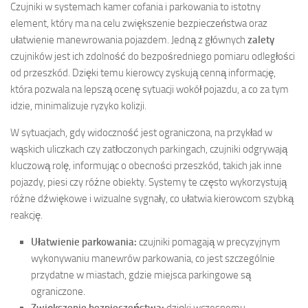
Czujniki w systemach kamer cofania i parkowania to istotny
element, który ma na celu zwiększenie bezpieczeństwa oraz
ułatwienie manewrowania pojazdem. Jedną z głównych
zalety
czujników jest ich zdolność do bezpośredniego pomiaru odległości
od przeszkód. Dzięki temu kierowcy zyskują cenną informację,
która pozwala na lepszą ocenę sytuacji wokół pojazdu, a co za tym
idzie, minimalizuje ryzyko kolizji.
W sytuacjach, gdy widoczność jest ograniczona, na przykład w
wąskich uliczkach czy zatłoczonych parkingach, czujniki odgrywają
kluczową rolę, informując o obecności przeszkód, takich jak inne
pojazdy, piesi czy różne obiekty. Systemy te często wykorzystują
różne dźwiękowe i wizualne sygnały, co ułatwia kierowcom szybką
reakcję.
Ułatwienie parkowania:
czujniki pomagają w precyzyjnym
wykonywaniu manewrów parkowania, co jest szczególnie
przydatne w miastach, gdzie miejsca parkingowe są
ograniczone.
Zwiększenie bezpieczeństwa:
dzięki wczesnemu