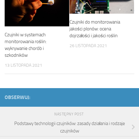
Czujniki do monitorowania
jakości plonów: ocena
Czujniki w systemach
dojrzałości i jakości roślin
monitorowania roślin:
26 LISTOPADA 2021
wykrywanie chorób i
szkodników
13 LISTOPADA 2021
OBSERWUJ:
NASTĘPNY POST
Podstawy technologii czujników: zasady działania i rodzaje
czujników