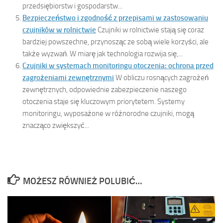
przedsiębiorstw i gospodarstw...
Bezpieczeństwo i zgodność z przepisami w zastosowaniu
czujników w rolnictwie
Czujniki w rolnictwie stają się coraz
bardziej powszechne, przynosząc ze sobą wiele korzyści, ale
także wyzwań. W miarę jak technologia rozwija się,...
Czujniki w systemach monitoringu otoczenia: ochrona przed
zagrożeniami zewnętrznymi
W obliczu rosnących zagrożeń
zewnętrznych, odpowiednie zabezpieczenie naszego
otoczenia staje się kluczowym priorytetem. Systemy
monitoringu, wyposażone w różnorodne czujniki, mogą
znacząco zwiększyć...
MOŻESZ RÓWNIEŻ POLUBIĆ…