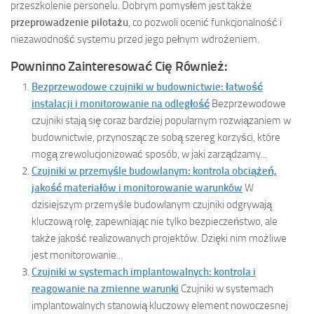
przeszkolenie personelu. Dobrym pomysłem jest także
przeprowadzenie pilotażu
, co pozwoli ocenić funkcjonalność i
niezawodność systemu przed jego pełnym wdrożeniem.
Powninno Zainteresować Cię Również:
Bezprzewodowe czujniki w budownictwie: łatwość
instalacji i monitorowanie na odległość
Bezprzewodowe
czujniki stają się coraz bardziej popularnym rozwiązaniem w
budownictwie, przynosząc ze sobą szereg korzyści, które
mogą zrewolucjonizować sposób, w jaki zarządzamy...
Czujniki w przemyśle budowlanym: kontrola obciążeń,
jakość materiałów i monitorowanie warunków
W
dzisiejszym przemyśle budowlanym czujniki odgrywają
kluczową rolę, zapewniając nie tylko bezpieczeństwo, ale
także jakość realizowanych projektów. Dzięki nim możliwe
jest monitorowanie...
Czujniki w systemach implantowalnych: kontrola i
reagowanie na zmienne warunki
Czujniki w systemach
implantowalnych stanowią kluczowy element nowoczesnej