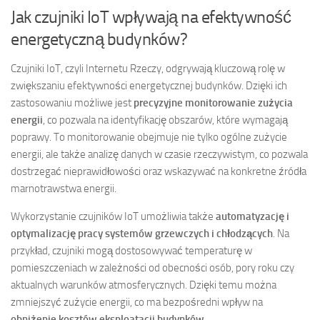
Jak czujniki IoT wpływają na efektywność
energetyczną budynków?
Czujniki IoT, czyli Internetu Rzeczy, odgrywają kluczową rolę w
zwiększaniu efektywności energetycznej budynków. Dzięki ich
zastosowaniu możliwe jest
precyzyjne monitorowanie zużycia
energii
, co pozwala na identyfikację obszarów, które wymagają
poprawy. To monitorowanie obejmuje nie tylko ogólne zużycie
energii, ale także analizę danych w czasie rzeczywistym, co pozwala
dostrzegać nieprawidłowości oraz wskazywać na konkretne źródła
marnotrawstwa energii.
Wykorzystanie czujników IoT umożliwia także
automatyzację i
optymalizację pracy systemów grzewczych i chłodzących
. Na
przykład, czujniki mogą dostosowywać temperaturę w
pomieszczeniach w zależności od obecności osób, pory roku czy
aktualnych warunków atmosferycznych. Dzięki temu można
zmniejszyć zużycie energii, co ma bezpośredni wpływ na
obniżenie kosztów eksploatacji budynków
.