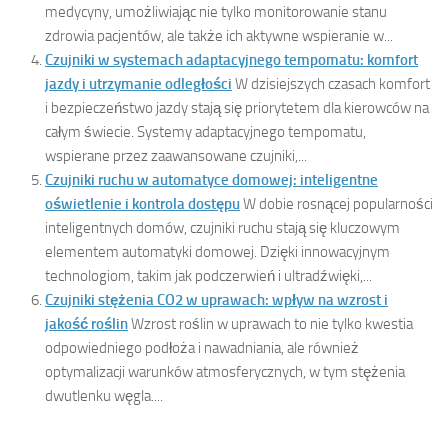
medycyny, umożliwiając nie tylko monitorowanie stanu
zdrowia pacjentów, ale także ich aktywne wspieranie w...
Czujniki w systemach adaptacyjnego tempomatu: komfort
jazdy i utrzymanie odległości
W dzisiejszych czasach komfort
i bezpieczeństwo jazdy stają się priorytetem dla kierowców na
całym świecie. Systemy adaptacyjnego tempomatu,
wspierane przez zaawansowane czujniki,...
Czujniki ruchu w automatyce domowej: inteligentne
oświetlenie i kontrola dostępu
W dobie rosnącej popularności
inteligentnych domów, czujniki ruchu stają się kluczowym
elementem automatyki domowej. Dzięki innowacyjnym
technologiom, takim jak podczerwień i ultradźwięki,...
Czujniki stężenia CO2 w uprawach: wpływ na wzrost i
jakość roślin
Wzrost roślin w uprawach to nie tylko kwestia
odpowiedniego podłoża i nawadniania, ale również
optymalizacji warunków atmosferycznych, w tym stężenia
dwutlenku węgla....