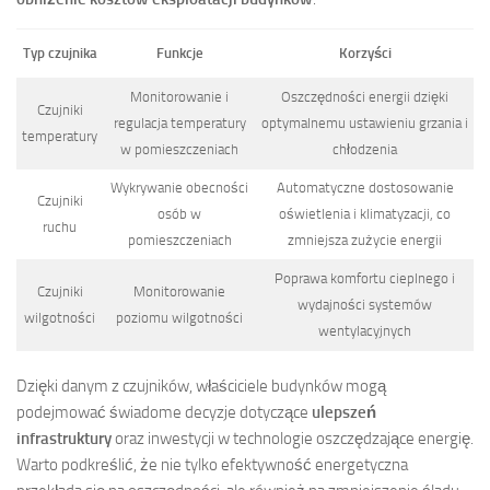
Typ czujnika
Funkcje
Korzyści
Monitorowanie i
Oszczędności energii dzięki
Czujniki
regulacja temperatury
optymalnemu ustawieniu grzania i
temperatury
w pomieszczeniach
chłodzenia
Wykrywanie obecności
Automatyczne dostosowanie
Czujniki
osób w
oświetlenia i klimatyzacji, co
ruchu
pomieszczeniach
zmniejsza zużycie energii
Poprawa komfortu cieplnego i
Czujniki
Monitorowanie
wydajności systemów
wilgotności
poziomu wilgotności
wentylacyjnych
Dzięki danym z czujników, właściciele budynków mogą
podejmować świadome decyzje dotyczące
ulepszeń
infrastruktury
oraz inwestycji w technologie oszczędzające energię.
Warto podkreślić, że nie tylko efektywność energetyczna