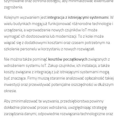
szyfrowanie oraz ochrona dostępu, aby minimalizować ewentualne
zagrożenia.
Kolejnym wyzwaniem jest
integracja z istniejącymi systemami
. W
wielu budynkach mogą już funkcjonować różnorodne technologie i
urządzenia, a wprowadzenie nowych czujników IoT może
wymagać ich dostosowania lub modernizacji. To z kolei może
wiązać się z dodatkowymi kosztami oraz czasem potrzebnym na
szkolenie personelu w korzystaniu z nowych rozwiązań.
Nie można także pominąć
kosztów początkowych
związanych z
wdrożeniem systemu IoT. Zakup czujników, ich instalacja, a także
koszty związane z integracją z już istniejącymi systemami mogą
być znaczące. Firmy muszą starannie analizować opłacalność takiej
inwestycji oraz przewidywać potencjalne oszczędności w dłuższym
okresie.
Aby zminimalizować te wyzwania, przedsiębiorstwa powinny
dokładnie planować proces wdrożenia, uwzględniając strategię
zarządzania danymi, odpowiednie rozwiązania technologiczne oraz