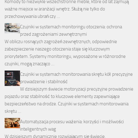
Komody to niezwykle wszechstronne meble, które od lat zajmują
ważne miejsce w aranżacji wnętrz. Służą nie tylko do
przechowywania ubrań czy …
Czujniki w systemach monitoringu otoczenia: ochrona
przed zagrożeniami zewnętrznymi
W obliczu rosnących zagrożeń zewnętrznych, odpowiednie
zabezpieczenie naszego otoczenia staje się kluczowym
priorytetem. Systemy monitoringu, wyposażone w różnorodne
czujniki, mogą znacząco …
Czujniki w systemach monitorowania skrętu kół: precyzyjne
prowadzenie i stabilność
W dzisiejszym świecie motoryzacji precyzyjne prowadzenie
pojazdu oraz stabilność to kluczowe elementy zapewniające
bezpieczeństwo na drodze. Czujniki w systemach monitorowania
skrętu …
Automatyzacja procesu ważenia: korzyści i możliwości
inteligentnych wag
W dzisiejszym dynamicznie rozwijającym się świecie,