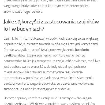
przekłada się na oszczędności, ale również na zmniejszenie śladu
węglowego budynków, co jest istotnym elementem polityki
zrównoważonego rozwoju.
Jakie są korzyści z zastosowania czujników
IoT w budynkach?
Czujniki IoT (Internet Rzeczy) w budynkach zyskują coraz większą
popularność, a ich zastosowanie wiąże się z licznymi korzyściami.
Przede wszystkim, umożliwiają one zwiększenie
komfortu
użytkowników
. Dzięki zdalnemu monitorowaniu różnych
parametrów, takich jak temperatura czy jakość powietrza, możliwe
jest dostosowanie warunków do indywidualnych potrzeb
mieszkańców. Na przykład, automatyczne regulowanie
temperatury w pomieszczeniach przyczynia się do stworzenia
bardziej komfortowego środowiska, co pozytywnie wpływa na
samopoczucie osób korzystających z budynku.
Oprócz poprawy komfortu, czujniki IoT znacząco wpływają na
bezpieczeństwo
. Właściwie zaprojektowany system czujników