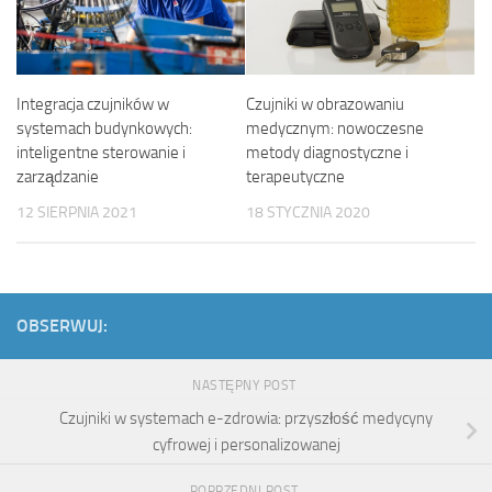
Czujniki w obrazowaniu
Integracja czujników w
medycznym: nowoczesne
systemach budynkowych:
metody diagnostyczne i
inteligentne sterowanie i
terapeutyczne
zarządzanie
18 STYCZNIA 2020
12 SIERPNIA 2021
OBSERWUJ:
NASTĘPNY POST
Czujniki w systemach e-zdrowia: przyszłość medycyny
cyfrowej i personalizowanej
POPRZEDNI POST