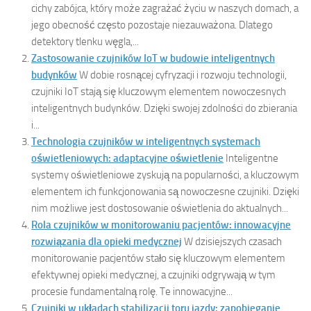
cichy zabójca, który może zagrażać życiu w naszych domach, a
jego obecność często pozostaje niezauważona. Dlatego
detektory tlenku węgla,...
Zastosowanie czujników IoT w budowie inteligentnych
budynków
W dobie rosnącej cyfryzacji i rozwoju technologii,
czujniki IoT stają się kluczowym elementem nowoczesnych
inteligentnych budynków. Dzięki swojej zdolności do zbierania
i...
Technologia czujników w inteligentnych systemach
oświetleniowych: adaptacyjne oświetlenie
Inteligentne
systemy oświetleniowe zyskują na popularności, a kluczowym
elementem ich funkcjonowania są nowoczesne czujniki. Dzięki
nim możliwe jest dostosowanie oświetlenia do aktualnych...
Rola czujników w monitorowaniu pacjentów: innowacyjne
rozwiązania dla opieki medycznej
W dzisiejszych czasach
monitorowanie pacjentów stało się kluczowym elementem
efektywnej opieki medycznej, a czujniki odgrywają w tym
procesie fundamentalną rolę. Te innowacyjne...
Czujniki w układach stabilizacji toru jazdy: zapobieganie