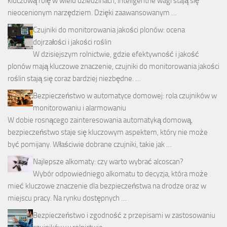
kluczową rolę w wielu dziedzinach, inteligentne wagi stają się
nieocenionym narzędziem. Dzięki zaawansowanym …
Czujniki do monitorowania jakości plonów: ocena
dojrzałości i jakości roślin
W dzisiejszym rolnictwie, gdzie efektywność i jakość
plonów mają kluczowe znaczenie, czujniki do monitorowania jakości
roślin stają się coraz bardziej niezbędne. …
Bezpieczeństwo w automatyce domowej: rola czujników w
monitorowaniu i alarmowaniu
W dobie rosnącego zainteresowania automatyką domową,
bezpieczeństwo staje się kluczowym aspektem, który nie może
być pomijany. Właściwie dobrane czujniki, takie jak …
Najlepsze alkomaty: czy warto wybrać alcoscan?
Wybór odpowiedniego alkomatu to decyzja, która może
mieć kluczowe znaczenie dla bezpieczeństwa na drodze oraz w
miejscu pracy. Na rynku dostępnych …
Bezpieczeństwo i zgodność z przepisami w zastosowaniu