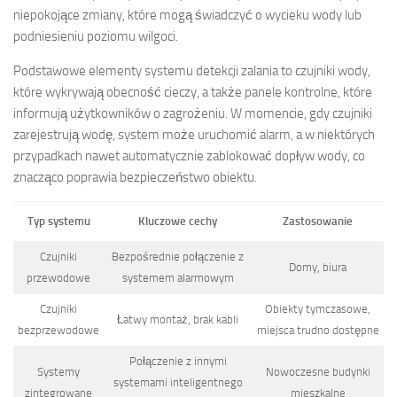
niepokojące zmiany, które mogą świadczyć o wycieku wody lub
podniesieniu poziomu wilgoci.
Podstawowe elementy systemu detekcji zalania to czujniki wody,
które wykrywają obecność cieczy, a także panele kontrolne, które
informują użytkowników o zagrożeniu. W momencie, gdy czujniki
zarejestrują wodę, system może uruchomić alarm, a w niektórych
przypadkach nawet automatycznie zablokować dopływ wody, co
znacząco poprawia bezpieczeństwo obiektu.
Typ systemu
Kluczowe cechy
Zastosowanie
Czujniki
Bezpośrednie połączenie z
Domy, biura
przewodowe
systemem alarmowym
Czujniki
Obiekty tymczasowe,
Łatwy montaż, brak kabli
bezprzewodowe
miejsca trudno dostępne
Połączenie z innymi
Systemy
Nowoczesne budynki
systemami inteligentnego
zintegrowane
mieszkalne