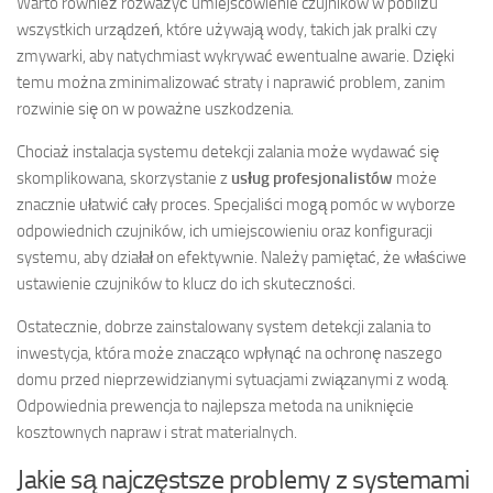
Warto również rozważyć umiejscowienie czujników w pobliżu
wszystkich urządzeń, które używają wody, takich jak pralki czy
zmywarki, aby natychmiast wykrywać ewentualne awarie. Dzięki
temu można zminimalizować straty i naprawić problem, zanim
rozwinie się on w poważne uszkodzenia.
Chociaż instalacja systemu detekcji zalania może wydawać się
skomplikowana, skorzystanie z
usług profesjonalistów
może
znacznie ułatwić cały proces. Specjaliści mogą pomóc w wyborze
odpowiednich czujników, ich umiejscowieniu oraz konfiguracji
systemu, aby działał on efektywnie. Należy pamiętać, że właściwe
ustawienie czujników to klucz do ich skuteczności.
Ostatecznie, dobrze zainstalowany system detekcji zalania to
inwestycja, która może znacząco wpłynąć na ochronę naszego
domu przed nieprzewidzianymi sytuacjami związanymi z wodą.
Odpowiednia prewencja to najlepsza metoda na uniknięcie
kosztownych napraw i strat materialnych.
Jakie są najczęstsze problemy z systemami