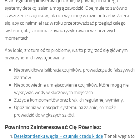
Brak
regularnej konserwacji
to kolejny powód, dla którego
systemy detekcji zalania mogą zawodzić. Obejmuje to zarówno
czyszczenie czujników, jak i ich wymianę w razie potrzeby. Zaleca
się, aby co najmniej raz w roku przeprowadzać przegląd całego
systemu, aby zminimalizować ryzyko awarii w kluczowych
momentach.
Aby lepiej zrozumieć te problemy, warto przyjrzeć się głównym
przyczynom ich występowania:
Nieprawidłowa kalibracja czujników, prowadząca do fałszywych
alarmów.
Nieodpowiednie umiejscowienie czujników, które mogą nie
wykrywać wody w kluczowych miejscach.
Zużycie komponentów oraz brak ich regularnej wymiany.
Opóźnienia w reakcjach systemu na zalanie, co może
prowadzić do większych szkód.
Powninno Zainteresować Cię Również:
Detektor tlenku węgla – czujniki czadu kidde
Tlenek węgla to