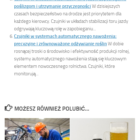
poślizgom i utrzymanie przyczepności
W dzisiejszych
czasach bezpieczeństwo na drodze jest priorytetem dla
każdego kierowcy. Czujniki w układach stabilizacji toru jazdy
odgrywają kluczową rolę w zapobieganiu...
Czujniki w systemach automatycznego nawożenia:
precyzyjne i zrównoważone odżywianie roślin
W dobie
rosnącej troski o środowisko i efektywność produkcji rolnej,
systemy automatycznego nawożenia stają się kluczowym
elementem nowoczesnego rolnictwa. Czujniki, które
monitorują...
MOŻESZ RÓWNIEŻ POLUBIĆ…