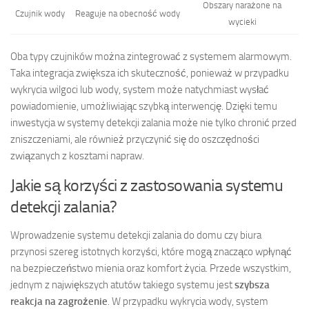
Obszary narażone na
Czujnik wody
Reaguje na obecność wody
wycieki
Oba typy czujników można zintegrować z systemem alarmowym.
Taka integracja zwiększa ich skuteczność, ponieważ w przypadku
wykrycia wilgoci lub wody, system może natychmiast wysłać
powiadomienie, umożliwiając szybką interwencję. Dzięki temu
inwestycja w systemy detekcji zalania może nie tylko chronić przed
zniszczeniami, ale również przyczynić się do oszczędności
związanych z kosztami napraw.
Jakie są korzyści z zastosowania systemu
detekcji zalania?
Wprowadzenie systemu detekcji zalania do domu czy biura
przynosi szereg istotnych korzyści, które mogą znacząco wpłynąć
na bezpieczeństwo mienia oraz komfort życia. Przede wszystkim,
jednym z największych atutów takiego systemu jest
szybsza
reakcja na zagrożenie
. W przypadku wykrycia wody, system