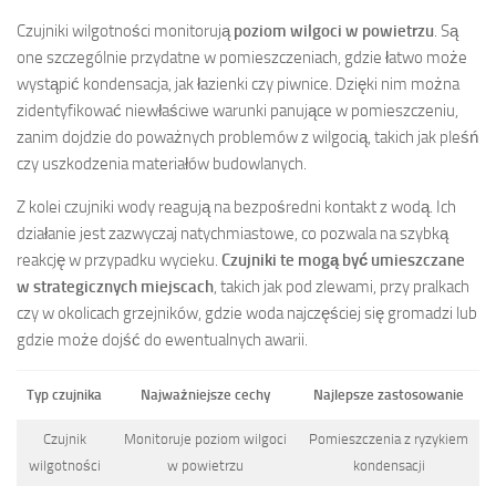
Czujniki wilgotności monitorują
poziom wilgoci w powietrzu
. Są
one szczególnie przydatne w pomieszczeniach, gdzie łatwo może
wystąpić kondensacja, jak łazienki czy piwnice. Dzięki nim można
zidentyfikować niewłaściwe warunki panujące w pomieszczeniu,
zanim dojdzie do poważnych problemów z wilgocią, takich jak pleśń
czy uszkodzenia materiałów budowlanych.
Z kolei czujniki wody reagują na bezpośredni kontakt z wodą. Ich
działanie jest zazwyczaj natychmiastowe, co pozwala na szybką
reakcję w przypadku wycieku.
Czujniki te mogą być umieszczane
w strategicznych miejscach
, takich jak pod zlewami, przy pralkach
czy w okolicach grzejników, gdzie woda najczęściej się gromadzi lub
gdzie może dojść do ewentualnych awarii.
Typ czujnika
Najważniejsze cechy
Najlepsze zastosowanie
Czujnik
Monitoruje poziom wilgoci
Pomieszczenia z ryzykiem
wilgotności
w powietrzu
kondensacji