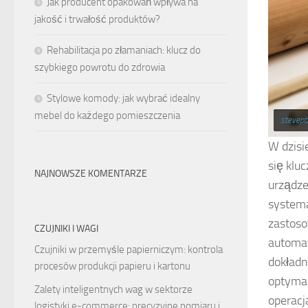
Jak producent opakowań wpływa na
jakość i trwałość produktów?
Rehabilitacja po złamaniach: klucz do
szybkiego powrotu do zdrowia
Stylowe komody: jak wybrać idealny
mebel do każdego pomieszczenia
stevepb
W dzisi
się klu
NAJNOWSZE KOMENTARZE
urządze
systema
zastoso
CZUJNIKI I WAGI
automat
Czujniki w przemyśle papierniczym: kontrola
dokładn
procesów produkcji papieru i kartonu
optymal
Zalety inteligentnych wag w sektorze
operacj
logistyki e-commerce: precyzyjne pomiaru i