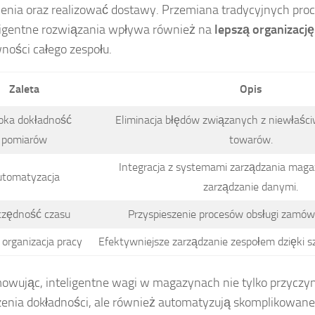
nia oraz realizować dostawy. Przemiana tradycyjnych pr
ligentne rozwiązania wpływa również na
lepszą organizację
ności całego zespołu.
Zaleta
Opis
ka dokładność
Eliminacja błędów związanych z niewłaś
pomiarów
towarów.
Integracja z systemami zarządzania mag
tomatyzacja
zarządzanie danymi.
czędność czasu
Przyspieszenie procesów obsługi zamówi
 organizacja pracy
Efektywniejsze zarządzanie zespołem dzięki 
wując, inteligentne wagi w magazynach nie tylko przyczyni
enia dokładności, ale również automatyzują skomplikowane