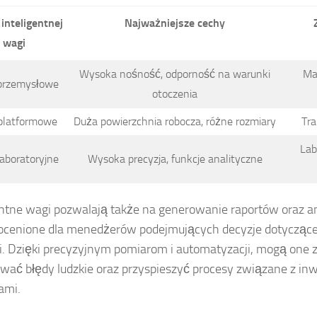
inteligentnej
Najważniejsze cechy
wagi
Wysoka nośność, odporność na warunki
Ma
przemysłowe
otoczenia
platformowe
Duża powierzchnia robocza, różne rozmiary
Tra
Lab
aboratoryjne
Wysoka precyzja, funkcje analityczne
entne wagi pozwalają także na generowanie raportów oraz an
eocenione dla menedżerów podejmujących decyzje dotyczące 
ki. Dzięki precyzyjnym pomiarom i automatyzacji, mogą one
wać błędy ludzkie oraz przyspieszyć procesy związane z inw
ami.