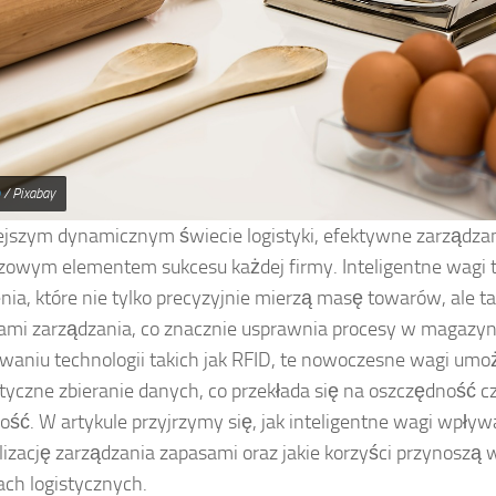
/ Pixabay
ejszym dynamicznym świecie logistyki, efektywne zarządzan
czowym elementem sukcesu każdej firmy. Inteligentne wagi 
nia, które nie tylko precyzyjnie mierzą masę towarów, ale ta
mi zarządzania, co znacznie usprawnia procesy w magazyn
waniu technologii takich jak RFID, te nowoczesne wagi umoż
yczne zbieranie danych, co przekłada się na oszczędność c
ość. W artykule przyjrzymy się, jak inteligentne wagi wpływ
izację zarządzania zapasami oraz jakie korzyści przynoszą
ach logistycznych.