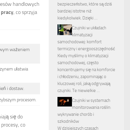
ocesów handlowych
bezpieczeństwo, które są dziś
bardziej istotne niż
 pracy
, co sprzyja
kiedykolwiek. Dzięki …
Czujniki w układach
klimatyzacji
samochodowej: komfort
termiczny i energooszczędność
ciwym ważeniem
Kiedy myślimy o klimatyzacji
samochodowej, często
azynem ułatwia
koncentrujemy się na komforcie
i chłodzeniu, zapominając o
kluczowej roli, jaką odgrywają
eń i dostaw.
czujniki. Te niewielkie …
szybszym procesom.
Czujniki w systemach
monitorowania roślin:
wykrywanie chorób i
ają się do
szkodników
 procesy, co
W dzisiejszych czasach