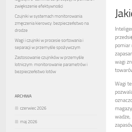
zwiększenie efektywności
Jaki
Czujniki w systemach monitorowania
zmęczenia kierowcy: bezpieczeństwo na
Intelig
drodze
przedsi
Wagi i czujniki w procesie sortowania i
pomiar 
separacji w przemyśle spożywczym
zapasam
Zastosowanie czujników w przemyśle
wagi zn
lotniczym: monitorowanie parametrów i
towaró
bezpieczeństwo lotów
Wagi te
pozwala
ARCHIWA
oznaczo
magazyn
czerwiec 2026
wadze, 
maj 2026
zapasów