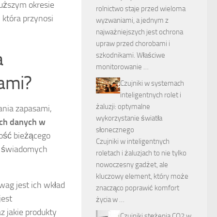
łuższym okresie
rolnictwo staje przed wieloma
 która przynosi
wyzwaniami, a jednym z
najważniejszych jest ochrona
upraw przed chorobami i
a
szkodnikami. Właściwe
monitorowanie …
sami?
Czujniki w systemach
inteligentnych rolet i
żaluzji: optymalne
ania zapasami,
wykorzystanie światła
ch danych w
słonecznego
wość bieżącego
Czujniki w inteligentnych
a świadomych
roletach i żaluzjach to nie tylko
nowoczesny gadżet, ale
kluczowy element, który może
ag jest ich wkład
znacząco poprawić komfort
jest
życia w …
z jakie produkty
Czujniki stężenia CO2 w