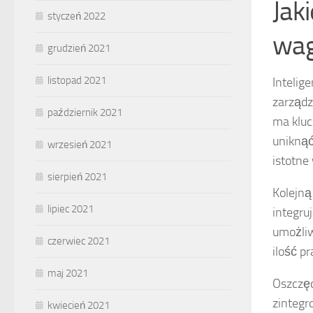
Jak
styczeń 2022
wag
grudzień 2021
listopad 2021
Intelig
zarząd
październik 2021
ma klu
uniknąć
wrzesień 2021
istotne
sierpień 2021
Kolejną
lipiec 2021
integru
umożliw
czerwiec 2021
ilość p
maj 2021
Oszczęd
zintegr
kwiecień 2021