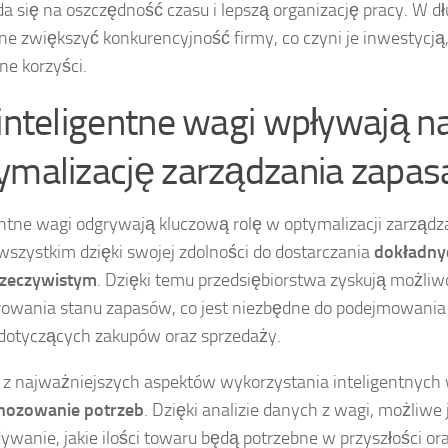
da się na oszczędność czasu i lepszą organizację pracy. W d
e zwiększyć konkurencyjność firmy, co czyni je inwestycją,
e korzyści.
 inteligentne wagi wpływają n
ymalizację zarządzania zapa
entne wagi odgrywają kluczową rolę w optymalizacji zarządz
wszystkim dzięki swojej zdolności do dostarczania
dokładny
rzeczywistym
. Dzięki temu przedsiębiorstwa zyskują możli
owania stanu zapasów, co jest niezbędne do podejmowani
 dotyczących zakupów oraz sprzedaży.
z najważniejszych aspektów wykorzystania inteligentnych w
nozowanie potrzeb
. Dzięki analizie danych z wagi, możliwe 
ywanie, jakie ilości towaru będą potrzebne w przyszłości ora