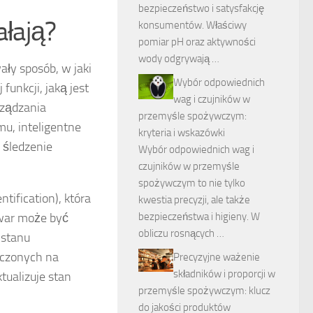
bezpieczeństwo i satysfakcję
ałają?
konsumentów. Właściwy
pomiar pH oraz aktywności
wody odgrywają …
ały sposób, w jaki
Wybór odpowiednich
unkcji, jaką jest
wag i czujników w
rządzania
przemyśle spożywczym:
u, inteligentne
kryteria i wskazówki
 śledzenie
Wybór odpowiednich wag i
czujników w przemyśle
spożywczym to nie tylko
tification), która
kwestia precyzji, ale także
owar może być
bezpieczeństwa i higieny. W
obliczu rosnących …
 stanu
zczonych na
Precyzyjne ważenie
składników i proporcji w
tualizuje stan
przemyśle spożywczym: klucz
do jakości produktów