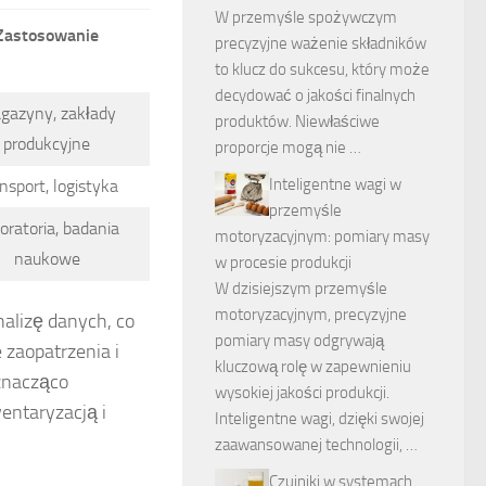
W przemyśle spożywczym
Zastosowanie
precyzyjne ważenie składników
to klucz do sukcesu, który może
decydować o jakości finalnych
gazyny, zakłady
produktów. Niewłaściwe
produkcyjne
proporcje mogą nie …
Inteligentne wagi w
nsport, logistyka
przemyśle
oratoria, badania
motoryzacyjnym: pomiary masy
naukowe
w procesie produkcji
W dzisiejszym przemyśle
motoryzacyjnym, precyzyjne
alizę danych, co
pomiary masy odgrywają
zaopatrzenia i
kluczową rolę w zapewnieniu
 znacząco
wysokiej jakości produkcji.
entaryzacją i
Inteligentne wagi, dzięki swojej
zaawansowanej technologii, …
Czujniki w systemach