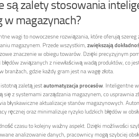
ie są zalety stosowania inteli
 w magazynach?
entne wagi to nowoczesne rozwiązania, które oferują szereg 
zaniu magazynem. Przede wszystkim,
zwiększają dokładn
czowe znaczenie w obiegu towarów. Dzięki precyzyjnym p
 błędów związanych z niewłaściwą wadą produktów, co jest
 w branżach, gdzie każdy gram jest na wagę złota.
 istotną zaletą jest
automatyzacja procesów
. Inteligentne 
ją się z systemami zarządzania magazynem, co usprawnia zb
ia błyskawiczne aktualizacje stanów magazynowych. Autom
racy ręcznej oraz minimalizuje ryzyko ludzkich błędów w obs
ność czasu to kolejny ważny aspekt. Dzięki możliwości szy
owane analizowanie danych, pracownicy mogą szybciej obs