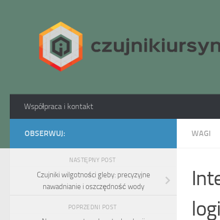
Skip to content
Współpraca i kontakt
OBSERWUJ:
WAGI
NASTĘPNY POST
Int
Czujniki wilgotności gleby: precyzyjne
nawadnianie i oszczędność wody
log
POPRZEDNI POST