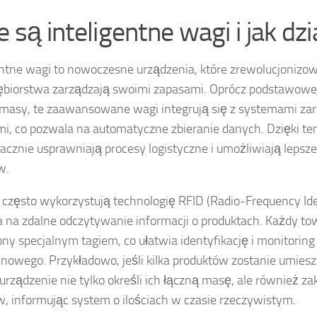
e są inteligentne wagi i jak dzi
entne wagi to nowoczesne urządzenia, które zrewolucjonizow
ębiorstwa zarządzają swoimi zapasami. Oprócz podstawowej f
masy, te zaawansowane wagi integrują się z systemami za
i, co pozwala na automatyczne zbieranie danych. Dzięki tem
acznie usprawniają procesy logistyczne i umożliwiają lepsze
w.
 często wykorzystują technologię RFID (Radio-Frequency Iden
 na zdalne odczytywanie informacji o produktach. Każdy t
ny specjalnym tagiem, co ułatwia identyfikację i monitoring
owego. Przykładowo, jeśli kilka produktów zostanie umies
urządzenie nie tylko określi ich łączną masę, ale również zak
, informując system o ilościach w czasie rzeczywistym.