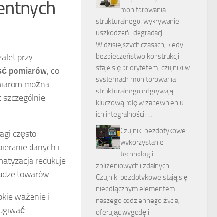
gentnych
monitorowania
strukturalnego: wykrywanie
uszkodzeń i degradacji
W dzisiejszych czasach, kiedy
bezpieczeństwo konstrukcji
zalet przy
staje się priorytetem, czujniki w
ość pomiarów
, co
systemach monitorowania
omiarom można
strukturalnego odgrywają
 szczególnie
kluczową rolę w zapewnieniu
ich integralności. …
Czujniki bezdotykowe:
wagi często
wykorzystanie
ieranie danych i
technologii
atyzacja redukuje
zbliżeniowych i zdalnych
łudze towarów.
Czujniki bezdotykowe stają się
nieodłącznym elementem
bkie ważenie i
naszego codziennego życia,
ługiwać
oferując wygodę i