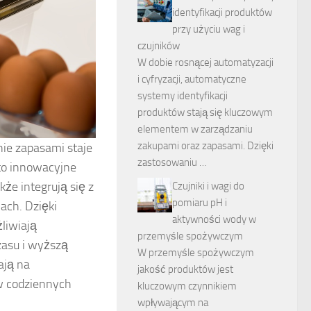
identyfikacji produktów
przy użyciu wag i
czujników
W dobie rosnącej automatyzacji
i cyfryzacji, automatyczne
systemy identyfikacji
produktów stają się kluczowym
elementem w zarządzaniu
zakupami oraz zapasami. Dzięki
ie zapasami staje
zastosowaniu …
to innowacyjne
kże integrują się z
Czujniki i wagi do
pomiaru pH i
ach. Dzięki
aktywności wody w
liwiają
przemyśle spożywczym
zasu i wyższą
W przemyśle spożywczym
ają na
jakość produktów jest
 w codziennych
kluczowym czynnikiem
wpływającym na