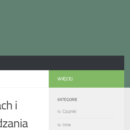
WIĘCEJ
KATEGORIE
ch i
Czujniki
dzania
Inne