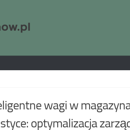
eligentne wagi w magazyna
istyce: optymalizacja zarzą