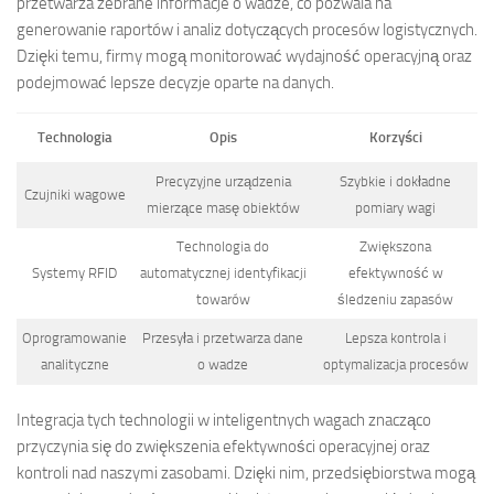
przetwarza zebrane informacje o wadze, co pozwala na
generowanie raportów i analiz dotyczących procesów logistycznych.
Dzięki temu, firmy mogą monitorować wydajność operacyjną oraz
podejmować lepsze decyzje oparte na danych.
Technologia
Opis
Korzyści
Precyzyjne urządzenia
Szybkie i dokładne
Czujniki wagowe
mierzące masę obiektów
pomiary wagi
Technologia do
Zwiększona
Systemy RFID
automatycznej identyfikacji
efektywność w
towarów
śledzeniu zapasów
Oprogramowanie
Przesyła i przetwarza dane
Lepsza kontrola i
analityczne
o wadze
optymalizacja procesów
Integracja tych technologii w inteligentnych wagach znacząco
przyczynia się do zwiększenia efektywności operacyjnej oraz
kontroli nad naszymi zasobami. Dzięki nim, przedsiębiorstwa mogą