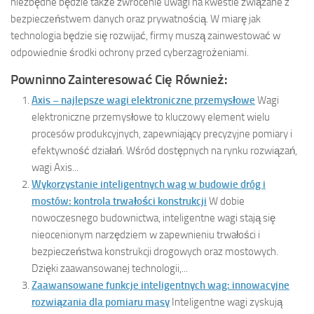
niezbędne będzie także zwrócenie uwagi na kwestie związane z
bezpieczeństwem danych oraz prywatnością. W miarę jak
technologia będzie się rozwijać, firmy muszą zainwestować w
odpowiednie środki ochrony przed cyberzagrożeniami.
Powninno Zainteresować Cię Również:
Axis – najlepsze wagi elektroniczne przemysłowe
Wagi
elektroniczne przemysłowe to kluczowy element wielu
procesów produkcyjnych, zapewniający precyzyjne pomiary i
efektywność działań. Wśród dostępnych na rynku rozwiązań,
wagi Axis...
Wykorzystanie inteligentnych wag w budowie dróg i
mostów: kontrola trwałości konstrukcji
W dobie
nowoczesnego budownictwa, inteligentne wagi stają się
nieocenionym narzędziem w zapewnieniu trwałości i
bezpieczeństwa konstrukcji drogowych oraz mostowych.
Dzięki zaawansowanej technologii,...
Zaawansowane funkcje inteligentnych wag: innowacyjne
rozwiązania dla pomiaru masy
Inteligentne wagi zyskują