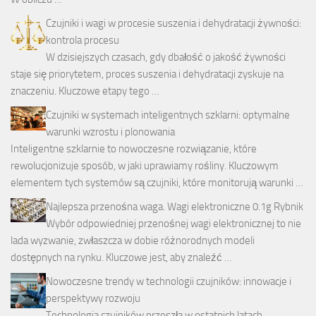
Czujniki i wagi w procesie suszenia i dehydratacji żywności:
kontrola procesu
W dzisiejszych czasach, gdy dbałość o jakość żywności
staje się priorytetem, proces suszenia i dehydratacji zyskuje na
znaczeniu. Kluczowe etapy tego …
Czujniki w systemach inteligentnych szklarni: optymalne
warunki wzrostu i plonowania
Inteligentne szklarnie to nowoczesne rozwiązanie, które
rewolucjonizuje sposób, w jaki uprawiamy rośliny. Kluczowym
elementem tych systemów są czujniki, które monitorują warunki …
Najlepsza przenośna waga. Wagi elektroniczne 0.1g Rybnik
Wybór odpowiedniej przenośnej wagi elektronicznej to nie
lada wyzwanie, zwłaszcza w dobie różnorodnych modeli
dostępnych na rynku. Kluczowe jest, aby znaleźć …
Nowoczesne trendy w technologii czujników: innowacje i
perspektywy rozwoju
Technologia czujników przeszła w ostatnich latach