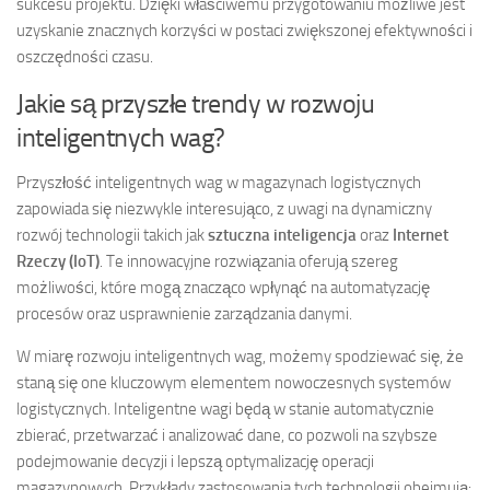
sukcesu projektu. Dzięki właściwemu przygotowaniu możliwe jest
uzyskanie znacznych korzyści w postaci zwiększonej efektywności i
oszczędności czasu.
Jakie są przyszłe trendy w rozwoju
inteligentnych wag?
Przyszłość inteligentnych wag w magazynach logistycznych
zapowiada się niezwykle interesująco, z uwagi na dynamiczny
rozwój technologii takich jak
sztuczna inteligencja
oraz
Internet
Rzeczy (IoT)
. Te innowacyjne rozwiązania oferują szereg
możliwości, które mogą znacząco wpłynąć na automatyzację
procesów oraz usprawnienie zarządzania danymi.
W miarę rozwoju inteligentnych wag, możemy spodziewać się, że
staną się one kluczowym elementem nowoczesnych systemów
logistycznych. Inteligentne wagi będą w stanie automatycznie
zbierać, przetwarzać i analizować dane, co pozwoli na szybsze
podejmowanie decyzji i lepszą optymalizację operacji
magazynowych. Przykłady zastosowania tych technologii obejmują: