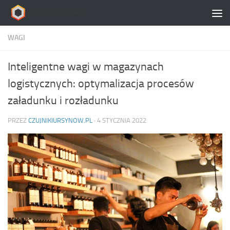
Skip to content
WAGI
Inteligentne wagi w magazynach
logistycznych: optymalizacja procesów
załadunku i rozładunku
PRZEZ
CZUJNIKIURSYNOW.PL
·
4 STYCZNIA 2022