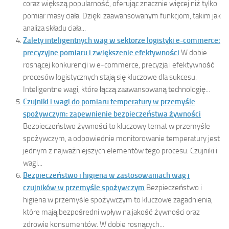
coraz większą popularność, oferując znacznie więcej niż tylko
pomiar masy ciała. Dzięki zaawansowanym funkcjom, takim jak
analiza składu ciała...
Zalety inteligentnych wag w sektorze logistyki e-commerce:
precyzyjne pomiaru i zwiększenie efektywności
W dobie
rosnącej konkurencji w e-commerce, precyzja i efektywność
procesów logistycznych stają się kluczowe dla sukcesu.
Inteligentne wagi, które łączą zaawansowaną technologię...
Czujniki i wagi do pomiaru temperatury w przemyśle
spożywczym: zapewnienie bezpieczeństwa żywności
Bezpieczeństwo żywności to kluczowy temat w przemyśle
spożywczym, a odpowiednie monitorowanie temperatury jest
jednym z najważniejszych elementów tego procesu. Czujniki i
wagi...
Bezpieczeństwo i higiena w zastosowaniach wag i
czujników w przemyśle spożywczym
Bezpieczeństwo i
higiena w przemyśle spożywczym to kluczowe zagadnienia,
które mają bezpośredni wpływ na jakość żywności oraz
zdrowie konsumentów. W dobie rosnących...