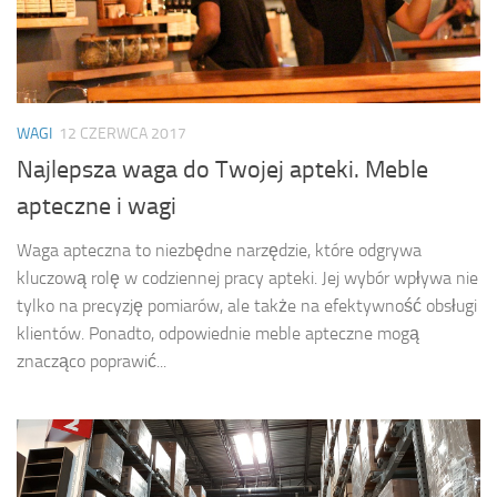
WAGI
12 CZERWCA 2017
Najlepsza waga do Twojej apteki. Meble
apteczne i wagi
Waga apteczna to niezbędne narzędzie, które odgrywa
kluczową rolę w codziennej pracy apteki. Jej wybór wpływa nie
tylko na precyzję pomiarów, ale także na efektywność obsługi
klientów. Ponadto, odpowiednie meble apteczne mogą
znacząco poprawić...