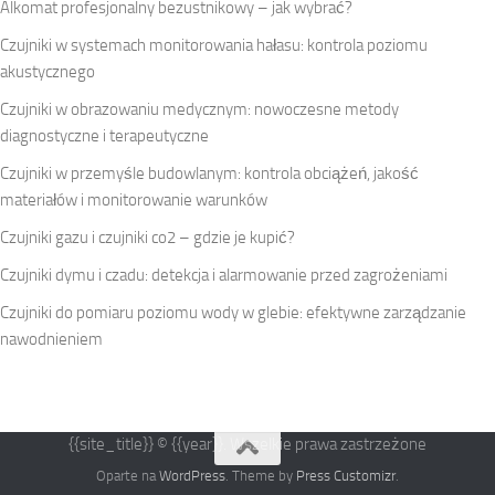
Alkomat profesjonalny bezustnikowy – jak wybrać?
Czujniki w systemach monitorowania hałasu: kontrola poziomu
akustycznego
Czujniki w obrazowaniu medycznym: nowoczesne metody
diagnostyczne i terapeutyczne
Czujniki w przemyśle budowlanym: kontrola obciążeń, jakość
materiałów i monitorowanie warunków
Czujniki gazu i czujniki co2 – gdzie je kupić?
Czujniki dymu i czadu: detekcja i alarmowanie przed zagrożeniami
Czujniki do pomiaru poziomu wody w glebie: efektywne zarządzanie
nawodnieniem
{{site_title}} © {{year}}. Wszelkie prawa zastrzeżone
Oparte na
WordPress
. Theme by
Press Customizr
.