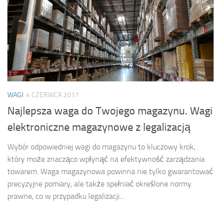
WAGI
4 CZERWCA 2017
Najlepsza waga do Twojego magazynu. Wagi
elektroniczne magazynowe z legalizacją
Wybór odpowiedniej wagi do magazynu to kluczowy krok,
który może znacząco wpłynąć na efektywność zarządzania
towarem. Waga magazynowa powinna nie tylko gwarantować
precyzyjne pomiary, ale także spełniać określone normy
prawne, co w przypadku legalizacji...