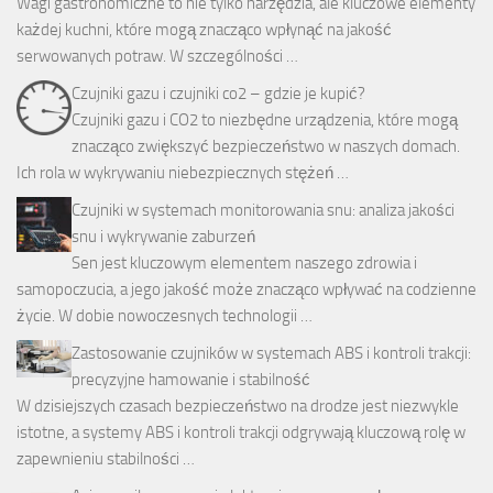
Wagi gastronomiczne to nie tylko narzędzia, ale kluczowe elementy
każdej kuchni, które mogą znacząco wpłynąć na jakość
serwowanych potraw. W szczególności …
Czujniki gazu i czujniki co2 – gdzie je kupić?
Czujniki gazu i CO2 to niezbędne urządzenia, które mogą
znacząco zwiększyć bezpieczeństwo w naszych domach.
Ich rola w wykrywaniu niebezpiecznych stężeń …
Czujniki w systemach monitorowania snu: analiza jakości
snu i wykrywanie zaburzeń
Sen jest kluczowym elementem naszego zdrowia i
samopoczucia, a jego jakość może znacząco wpływać na codzienne
życie. W dobie nowoczesnych technologii …
Zastosowanie czujników w systemach ABS i kontroli trakcji:
precyzyjne hamowanie i stabilność
W dzisiejszych czasach bezpieczeństwo na drodze jest niezwykle
istotne, a systemy ABS i kontroli trakcji odgrywają kluczową rolę w
zapewnieniu stabilności …