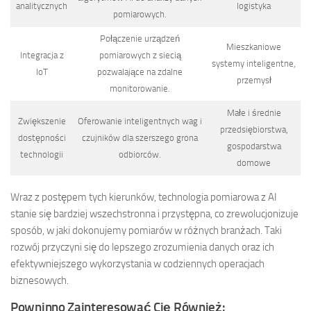
analitycznych
logistyka
pomiarowych.
Połączenie urządzeń
Mieszkaniowe
Integracja z
pomiarowych z siecią
systemy inteligentne,
IoT
pozwalające na zdalne
przemysł
monitorowanie.
Małe i średnie
Zwiększenie
Oferowanie inteligentnych wag i
przedsiębiorstwa,
dostępności
czujników dla szerszego grona
gospodarstwa
technologii
odbiorców.
domowe
Wraz z postępem tych kierunków, technologia pomiarowa z AI
stanie się bardziej wszechstronna i przystępna, co zrewolucjonizuje
sposób, w jaki dokonujemy pomiarów w różnych branżach. Taki
rozwój przyczyni się do lepszego zrozumienia danych oraz ich
efektywniejszego wykorzystania w codziennych operacjach
biznesowych.
Powninno Zainteresować Cię Również: