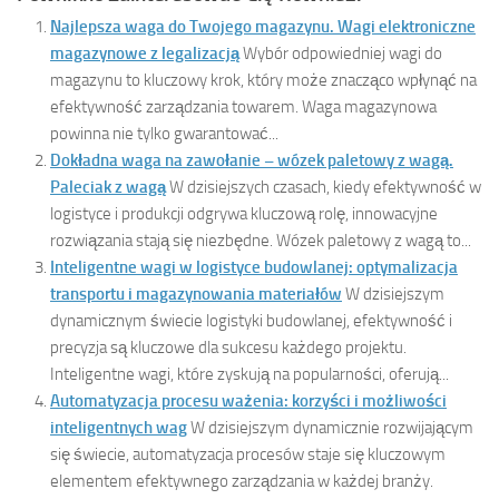
Najlepsza waga do Twojego magazynu. Wagi elektroniczne
magazynowe z legalizacją
Wybór odpowiedniej wagi do
magazynu to kluczowy krok, który może znacząco wpłynąć na
efektywność zarządzania towarem. Waga magazynowa
powinna nie tylko gwarantować...
Dokładna waga na zawołanie – wózek paletowy z wagą.
Paleciak z wagą
W dzisiejszych czasach, kiedy efektywność w
logistyce i produkcji odgrywa kluczową rolę, innowacyjne
rozwiązania stają się niezbędne. Wózek paletowy z wagą to...
Inteligentne wagi w logistyce budowlanej: optymalizacja
transportu i magazynowania materiałów
W dzisiejszym
dynamicznym świecie logistyki budowlanej, efektywność i
precyzja są kluczowe dla sukcesu każdego projektu.
Inteligentne wagi, które zyskują na popularności, oferują...
Automatyzacja procesu ważenia: korzyści i możliwości
inteligentnych wag
W dzisiejszym dynamicznie rozwijającym
się świecie, automatyzacja procesów staje się kluczowym
elementem efektywnego zarządzania w każdej branży.