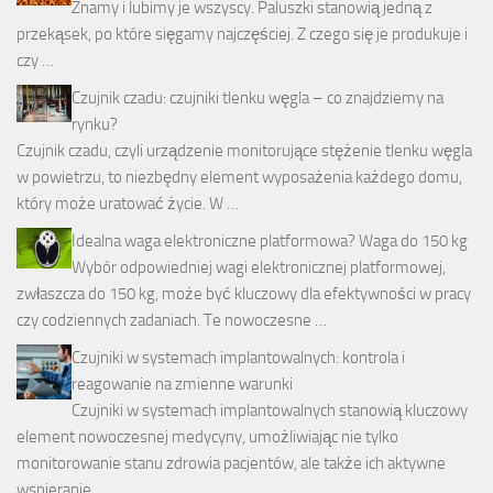
Znamy i lubimy je wszyscy. Paluszki stanowią jedną z
przekąsek, po które sięgamy najczęściej. Z czego się je produkuje i
czy …
Czujnik czadu: czujniki tlenku węgla – co znajdziemy na
rynku?
Czujnik czadu, czyli urządzenie monitorujące stężenie tlenku węgla
w powietrzu, to niezbędny element wyposażenia każdego domu,
który może uratować życie. W …
Idealna waga elektroniczne platformowa? Waga do 150 kg
Wybór odpowiedniej wagi elektronicznej platformowej,
zwłaszcza do 150 kg, może być kluczowy dla efektywności w pracy
czy codziennych zadaniach. Te nowoczesne …
Czujniki w systemach implantowalnych: kontrola i
reagowanie na zmienne warunki
Czujniki w systemach implantowalnych stanowią kluczowy
element nowoczesnej medycyny, umożliwiając nie tylko
monitorowanie stanu zdrowia pacjentów, ale także ich aktywne
wspieranie …