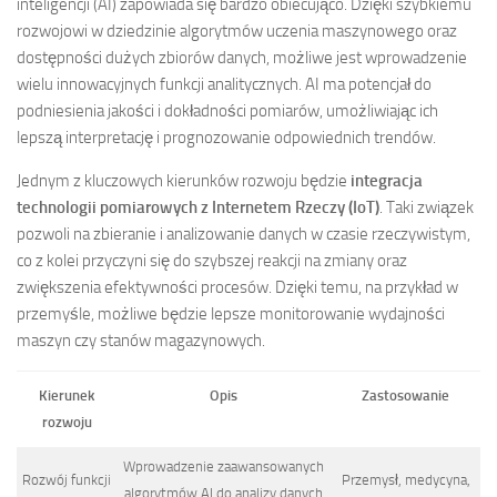
inteligencji (AI) zapowiada się bardzo obiecująco. Dzięki szybkiemu
rozwojowi w dziedzinie algorytmów uczenia maszynowego oraz
dostępności dużych zbiorów danych, możliwe jest wprowadzenie
wielu innowacyjnych funkcji analitycznych. AI ma potencjał do
podniesienia jakości i dokładności pomiarów, umożliwiając ich
lepszą interpretację i prognozowanie odpowiednich trendów.
Jednym z kluczowych kierunków rozwoju będzie
integracja
technologii pomiarowych z Internetem Rzeczy (IoT)
. Taki związek
pozwoli na zbieranie i analizowanie danych w czasie rzeczywistym,
co z kolei przyczyni się do szybszej reakcji na zmiany oraz
zwiększenia efektywności procesów. Dzięki temu, na przykład w
przemyśle, możliwe będzie lepsze monitorowanie wydajności
maszyn czy stanów magazynowych.
Kierunek
Opis
Zastosowanie
rozwoju
Wprowadzenie zaawansowanych
Rozwój funkcji
Przemysł, medycyna,
algorytmów AI do analizy danych