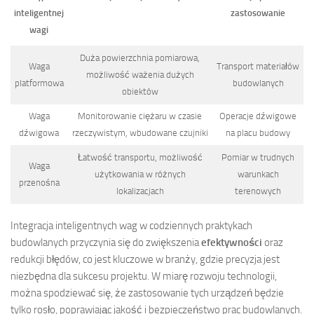
inteligentnej
zastosowanie
wagi
Duża powierzchnia pomiarowa,
Waga
Transport materiałów
możliwość ważenia dużych
platformowa
budowlanych
obiektów
Waga
Monitorowanie ciężaru w czasie
Operacje dźwigowe
dźwigowa
rzeczywistym, wbudowane czujniki
na placu budowy
Łatwość transportu, możliwość
Pomiar w trudnych
Waga
użytkowania w różnych
warunkach
przenośna
lokalizacjach
terenowych
Integracja inteligentnych wag w codziennych praktykach
budowlanych przyczynia się do zwiększenia
efektywności
oraz
redukcji błędów, co jest kluczowe w branży, gdzie precyzja jest
niezbędna dla sukcesu projektu. W miarę rozwoju technologii,
można spodziewać się, że zastosowanie tych urządzeń będzie
tylko rosło, poprawiając jakość i bezpieczeństwo prac budowlanych.