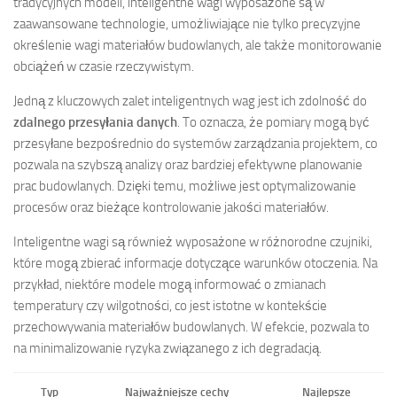
tradycyjnych modeli, inteligentne wagi wyposażone są w
zaawansowane technologie, umożliwiające nie tylko precyzyjne
określenie wagi materiałów budowlanych, ale także monitorowanie
obciążeń w czasie rzeczywistym.
Jedną z kluczowych zalet inteligentnych wag jest ich zdolność do
zdalnego przesyłania danych
. To oznacza, że pomiary mogą być
przesyłane bezpośrednio do systemów zarządzania projektem, co
pozwala na szybszą analizy oraz bardziej efektywne planowanie
prac budowlanych. Dzięki temu, możliwe jest optymalizowanie
procesów oraz bieżące kontrolowanie jakości materiałów.
Inteligentne wagi są również wyposażone w różnorodne czujniki,
które mogą zbierać informacje dotyczące warunków otoczenia. Na
przykład, niektóre modele mogą informować o zmianach
temperatury czy wilgotności, co jest istotne w kontekście
przechowywania materiałów budowlanych. W efekcie, pozwala to
na minimalizowanie ryzyka związanego z ich degradacją.
Typ
Najważniejsze cechy
Najlepsze