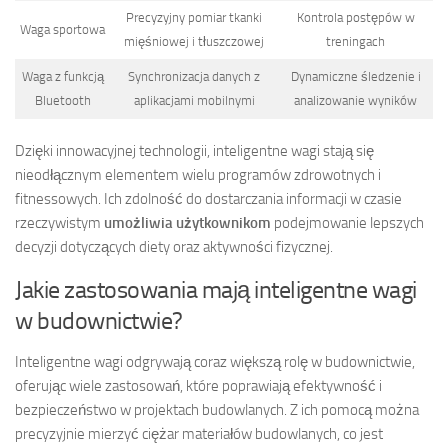
Precyzyjny pomiar tkanki
Kontrola postępów w
Waga sportowa
mięśniowej i tłuszczowej
treningach
Waga z funkcją
Synchronizacja danych z
Dynamiczne śledzenie i
Bluetooth
aplikacjami mobilnymi
analizowanie wyników
Dzięki innowacyjnej technologii, inteligentne wagi stają się
nieodłącznym elementem wielu programów zdrowotnych i
fitnessowych. Ich zdolność do dostarczania informacji w czasie
rzeczywistym
umożliwia użytkownikom
podejmowanie lepszych
decyzji dotyczących diety oraz aktywności fizycznej.
Jakie zastosowania mają inteligentne wagi
w budownictwie?
Inteligentne wagi odgrywają coraz większą rolę w budownictwie,
oferując wiele zastosowań, które poprawiają efektywność i
bezpieczeństwo w projektach budowlanych. Z ich pomocą można
precyzyjnie mierzyć ciężar materiałów budowlanych, co jest