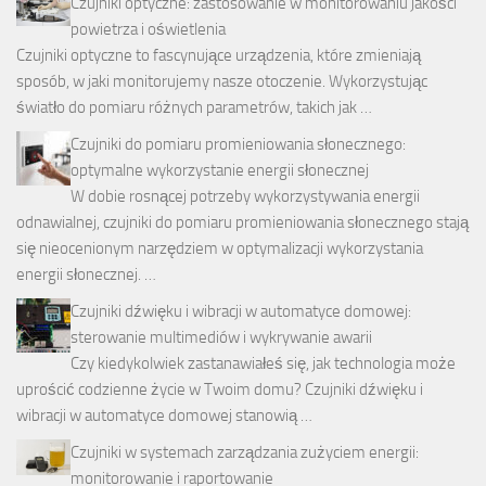
Czujniki optyczne: zastosowanie w monitorowaniu jakości
powietrza i oświetlenia
Czujniki optyczne to fascynujące urządzenia, które zmieniają
sposób, w jaki monitorujemy nasze otoczenie. Wykorzystując
światło do pomiaru różnych parametrów, takich jak …
Czujniki do pomiaru promieniowania słonecznego:
optymalne wykorzystanie energii słonecznej
W dobie rosnącej potrzeby wykorzystywania energii
odnawialnej, czujniki do pomiaru promieniowania słonecznego stają
się nieocenionym narzędziem w optymalizacji wykorzystania
energii słonecznej. …
Czujniki dźwięku i wibracji w automatyce domowej:
sterowanie multimediów i wykrywanie awarii
Czy kiedykolwiek zastanawiałeś się, jak technologia może
uprościć codzienne życie w Twoim domu? Czujniki dźwięku i
wibracji w automatyce domowej stanowią …
Czujniki w systemach zarządzania zużyciem energii:
monitorowanie i raportowanie