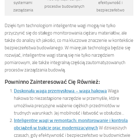
systemami
efektywność i
procesów budowlanych
zarządzania
bezpieczeństwo
Dzięki tym technologiom inteligentne wagi mogą nie tylko
przyczynić się do stałego monitorowania ciężaru materiałów, ale
także do analizy ich jakości, co ma kluczowe znaczenie w kontekście
bezpieczeństwa budowlanego. W miarę jak technologia będzie się
rozwijać, inteligentne wagi staną się nie tylko narzędziem
pomiarowym, ale także integralną częścią zautomatyzowanych
procesów zarządzania budowlą.
Powninno Zainteresować Cię Również:
Doskonała waga przemysłowa – waga hakowa
Waga
hakowa to niezastąpione narzędzie w przemyśle, które
umożliwia precyzyjne ważenie ciężkich przedmiotów w
trudnych warunkach. Jej mobilność i łatwość w obsłudze...
Inteligentne wagi w remontach: monitorowanie i kontrola
obciążeń w trakcie prac modernizacyjnych
W dzisiejszych
czasach, gdy efektywność i bezpieczeństwo w budownictwie