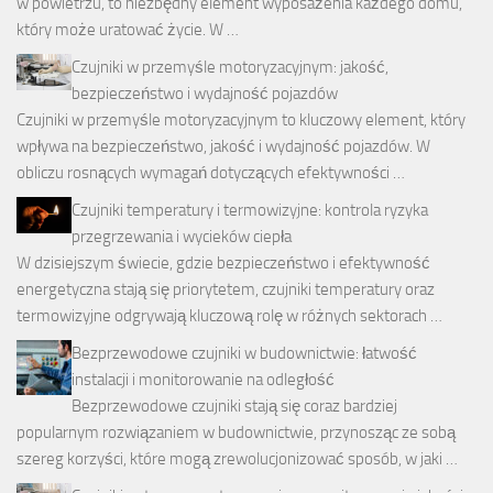
w powietrzu, to niezbędny element wyposażenia każdego domu,
który może uratować życie. W …
Czujniki w przemyśle motoryzacyjnym: jakość,
bezpieczeństwo i wydajność pojazdów
Czujniki w przemyśle motoryzacyjnym to kluczowy element, który
wpływa na bezpieczeństwo, jakość i wydajność pojazdów. W
obliczu rosnących wymagań dotyczących efektywności …
Czujniki temperatury i termowizyjne: kontrola ryzyka
przegrzewania i wycieków ciepła
W dzisiejszym świecie, gdzie bezpieczeństwo i efektywność
energetyczna stają się priorytetem, czujniki temperatury oraz
termowizyjne odgrywają kluczową rolę w różnych sektorach …
Bezprzewodowe czujniki w budownictwie: łatwość
instalacji i monitorowanie na odległość
Bezprzewodowe czujniki stają się coraz bardziej
popularnym rozwiązaniem w budownictwie, przynosząc ze sobą
szereg korzyści, które mogą zrewolucjonizować sposób, w jaki …