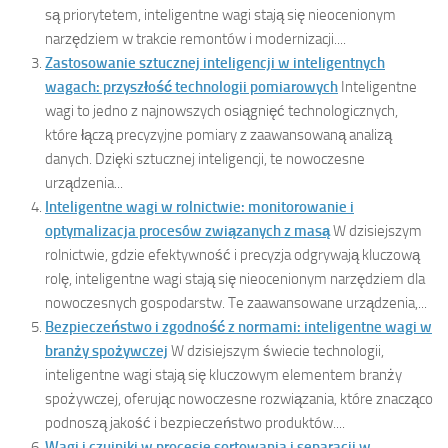
są priorytetem, inteligentne wagi stają się nieocenionym
narzędziem w trakcie remontów i modernizacji....
Zastosowanie sztucznej inteligencji w inteligentnych
wagach: przyszłość technologii pomiarowych
Inteligentne
wagi to jedno z najnowszych osiągnięć technologicznych,
które łączą precyzyjne pomiary z zaawansowaną analizą
danych. Dzięki sztucznej inteligencji, te nowoczesne
urządzenia...
Inteligentne wagi w rolnictwie: monitorowanie i
optymalizacja procesów związanych z masą
W dzisiejszym
rolnictwie, gdzie efektywność i precyzja odgrywają kluczową
rolę, inteligentne wagi stają się nieocenionym narzędziem dla
nowoczesnych gospodarstw. Te zaawansowane urządzenia,...
Bezpieczeństwo i zgodność z normami: inteligentne wagi w
branży spożywczej
W dzisiejszym świecie technologii,
inteligentne wagi stają się kluczowym elementem branży
spożywczej, oferując nowoczesne rozwiązania, które znacząco
podnoszą jakość i bezpieczeństwo produktów....
Wagi i czujniki w procesie sortowania i separacji w