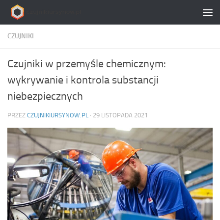
Skip to content
CZUJNIKI
Czujniki w przemyśle chemicznym:
wykrywanie i kontrola substancji
niebezpiecznych
PRZEZ
CZUJNIKIURSYNOW.PL
·
29 LISTOPADA 2021