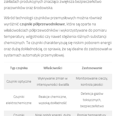
zakładach produkcyjnych znacząco zwiększa bezpieczeństwo
pracowników oraz środowiska.
Wśród technologii czujników przemysłowych można również
wyróżnić
czujniki półprzewodnikowe
, które są oparte na
właściwościach półprzewodników i wykorzystywane do pomiaru
temperatury, wilgotności czy nawet stężenia różnych substancji
chemicznych. Te czujniki charakteryzują się niskim poborem energii
oraz dużą dokładnością, co sprawia, że są idealne do zastosowań w
systemach automatyki przemysłowej.
Typ czujnika
Właściwości
Zastosowanie
Wykrywanie zmian w
Monitorowanie cieczy,
Czujniki optyczne
intensywności światła
kontrola jakości
Detekcja gazów
Czujniki
Reakcje chemiczne,
toksycznych,
elektrochemiczne
wysoką dokładność
bezpieczeństwo
Czujniki
Niski pobór energii, duża
Pomiar temperatury,