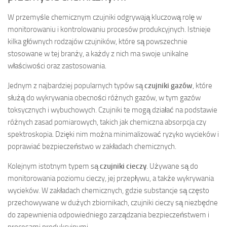
W przemyśle chemicznym czujniki odgrywają kluczową rolę w
monitorowaniu i kontrolowaniu procesów produkcyjnych. Istnieje
kilka głównych rodzajów czujników, które są powszechnie
stosowane w tej branży, a każdy z nich ma swoje unikalne
właściwości oraz zastosowania.
Jednym z najbardziej popularnych typów są
czujniki gazów
, które
służą do wykrywania obecności różnych gazów, w tym gazów
toksycznych i wybuchowych. Czujniki te mogą działać na podstawie
różnych zasad pomiarowych, takich jak chemiczna absorpcja czy
spektroskopia. Dzięki nim można minimalizować ryzyko wycieków i
poprawiać bezpieczeństwo w zakładach chemicznych.
Kolejnym istotnym typem są
czujniki cieczy
. Używane są do
monitorowania poziomu cieczy, jej przepływu, a także wykrywania
wycieków. W zakładach chemicznych, gdzie substancje są często
przechowywane w dużych zbiornikach, czujniki cieczy są niezbędne
do zapewnienia odpowiedniego zarządzania bezpieczeństwem i
procesami produkcyjnymi.