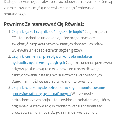
Dlatego tak ważne jest, aby dobierać odpowiednie czujniki, które są
zaprojektowane z myślą o specyfice danego środowiska
operacyjnego.
Powninno Zainteresować Cię Również:
Czujniki gazu i czujniki co2 – gdzie je kupić?
Czujniki gazu i
CO2 to niezbędne urządzenia, które mogą znacząco
zwiększyć bezpieczeństwo w naszych domach. Ich rola w
wykrywaniu niebezpiecznych stężeń gazów...
Czujniki ciśnienia i przepływu: kontrola instalacji
hydraulicznych i wentylacyjnych
Czujniki ciśnienia i przepływu
odgrywają kluczową rolę w zapewnieniu prawidłowego
funkcjonowania instalacji hydraulicznych i wentylacyjnych.
Dzięki nim możliwe jest nie tylko monitorowanie...
Czujniki w przemyśle petrochemicznym: monitorowanie
procesów rafineryjnych i naftowych
W przemyśle
petrochemicznym czujniki to niewidoczni bohaterowie, którzy
odgrywają kluczową rolę w monitorowaniu i optymalizacji
procesów rafineryjnych. Dzięki nim możliwe jest nie...