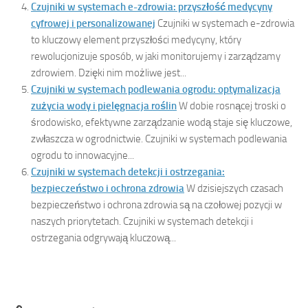
Czujniki w systemach e-zdrowia: przyszłość medycyny
cyfrowej i personalizowanej
Czujniki w systemach e-zdrowia
to kluczowy element przyszłości medycyny, który
rewolucjonizuje sposób, w jaki monitorujemy i zarządzamy
zdrowiem. Dzięki nim możliwe jest...
Czujniki w systemach podlewania ogrodu: optymalizacja
zużycia wody i pielęgnacja roślin
W dobie rosnącej troski o
środowisko, efektywne zarządzanie wodą staje się kluczowe,
zwłaszcza w ogrodnictwie. Czujniki w systemach podlewania
ogrodu to innowacyjne...
Czujniki w systemach detekcji i ostrzegania:
bezpieczeństwo i ochrona zdrowia
W dzisiejszych czasach
bezpieczeństwo i ochrona zdrowia są na czołowej pozycji w
naszych priorytetach. Czujniki w systemach detekcji i
ostrzegania odgrywają kluczową...