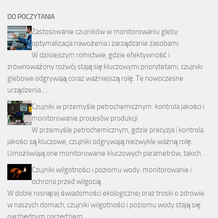
DO POCZYTANIA
Zastosowanie czujników w monitorowaniu gleby:
optymalizacja nawożenia i zarządzanie zasobami
W dzisiejszym rolnictwie, gdzie efektywność i
zrównoważony rozwój stają się kluczowymi priorytetami, czujniki
glebowe odgrywają coraz ważniejszą rolę. Te nowoczesne
urządzenia …
Czujniki w przemyśle petrochemicznym: kontrola jakości i
monitorowanie procesów produkcji
W przemyśle petrochemicznym, gdzie precyzja i kontrola
jakości są kluczowe, czujniki odgrywają niezwykle ważną rolę.
Umożliwiają one monitorowanie kluczowych parametrów, takich …
Czujniki wilgotności i poziomu wody: monitorowanie i
ochrona przed wilgocią
W dobie rosnącej świadomości ekologicznej oraz troski o zdrowie
w naszych domach, czujniki wilgotności i poziomu wody stają się
niezbędnym narzędziem. …