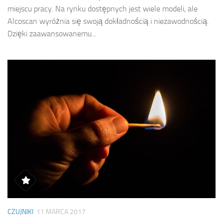
miejscu pracy. Na rynku dostępnych jest wiele modeli, ale
Alcoscan wyróżnia się swoją dokładnością i niezawodnością.
Dzięki zaawansowanemu...
CZUJNIKI
11 MARCA 2017