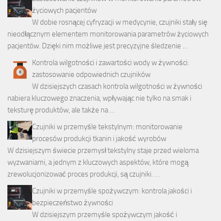
życiowych pacjentów
W dobie rosnącej cyfryzacji w medycynie, czujniki stały się
nieodłącznym elementem monitorowania parametrów życiowych
pacjentów. Dzięki nim możliwe jest precyzyjne śledzenie …
Kontrola wilgotności i zawartości wody w żywności:
zastosowanie odpowiednich czujników
W dzisiejszych czasach kontrola wilgotności w żywności
nabiera kluczowego znaczenia, wpływając nie tylko na smak i
teksturę produktów, ale także na …
Czujniki w przemyśle tekstylnym: monitorowanie
procesów produkcji tkanin i jakość wyrobów
W dzisiejszym świecie przemysł tekstylny staje przed wieloma
wyzwaniami, a jednym z kluczowych aspektów, które mogą
zrewolucjonizować proces produkcji, są czujniki. …
Czujniki w przemyśle spożywczym: kontrola jakości i
bezpieczeństwo żywności
W dzisiejszym przemyśle spożywczym jakość i