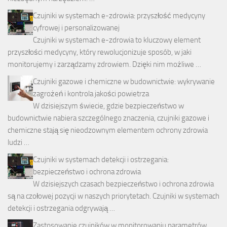
Czujniki w systemach e-zdrowia: przyszłość medycyny
cyfrowej i personalizowanej
Czujniki w systemach e-zdrowia to kluczowy element
przyszłości medycyny, który rewolucjonizuje sposób, w jaki
monitorujemy i zarządzamy zdrowiem. Dzięki nim możliwe …
Czujniki gazowe i chemiczne w budownictwie: wykrywanie
zagrożeń i kontrola jakości powietrza
W dzisiejszym świecie, gdzie bezpieczeństwo w
budownictwie nabiera szczególnego znaczenia, czujniki gazowe i
chemiczne stają się nieodzownym elementem ochrony zdrowia
ludzi …
Czujniki w systemach detekcji i ostrzegania:
bezpieczeństwo i ochrona zdrowia
W dzisiejszych czasach bezpieczeństwo i ochrona zdrowia
są na czołowej pozycji w naszych priorytetach. Czujniki w systemach
detekcji i ostrzegania odgrywają …
Zastosowanie czujników w monitorowaniu parametrów