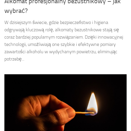
Alkomat profesjonalny bezustnikowy – jak
wybrać?
W dzisiejszym świecie, gdzie bezpieczeństwo i higiena
odgrywają kluczową rolę, alkomaty bezustnikowe stają się
coraz bardziej popularnym rozwiązaniem. Dzięki innowacyjnej
technologii, umożliwiają one szybkie i efektywne pomiary
zawartości alkoholu w wydychanym powietrzu, eliminując
potrzebę...