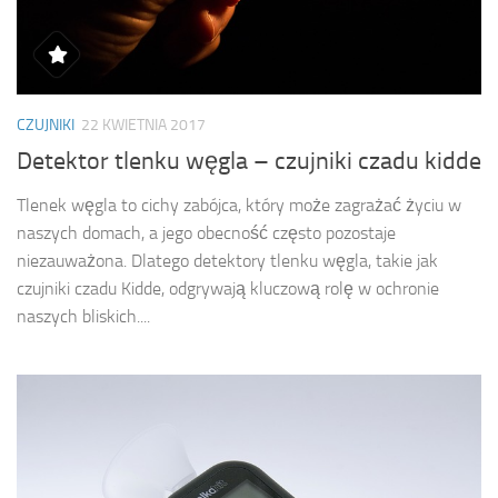
CZUJNIKI
22 KWIETNIA 2017
Detektor tlenku węgla – czujniki czadu kidde
Tlenek węgla to cichy zabójca, który może zagrażać życiu w
naszych domach, a jego obecność często pozostaje
niezauważona. Dlatego detektory tlenku węgla, takie jak
czujniki czadu Kidde, odgrywają kluczową rolę w ochronie
naszych bliskich....