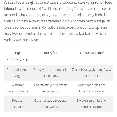
W rezultacie, dzięki automatyzacji, producenci uzyskują
jednolitość
jakości
swoich produktów. Klienci mogą być pewni, że niezależnie
od partii, jaką zakupują, otrzymają towar o takiej samej jakości i
smaku. To z kolei zwiększa
zadowolenie klientów
oraz buduje ich
lojalność wobec marki. Ponadto, stała jakość produktów sprzyja
pozytywnej reputacji firmy, co jest kluczowe w konkurencyjnym
rynku żywnościowym.
Typ
Korzyści
Wpływ na jakość
automatyzacji
Automatyczne
Precyzyjne odmierzanie
Zmniejsza ryzyko błędów w
wagi
składników
recepturach
Systemy
Analiza danych w czasie
Możliwość bieżącej
monitorowania
rzeczywistym
korekty procesów
Roboty
Optymalizacja procesu
Zwiększenie higieny i
pakujące
pakowania
kontrola jakości