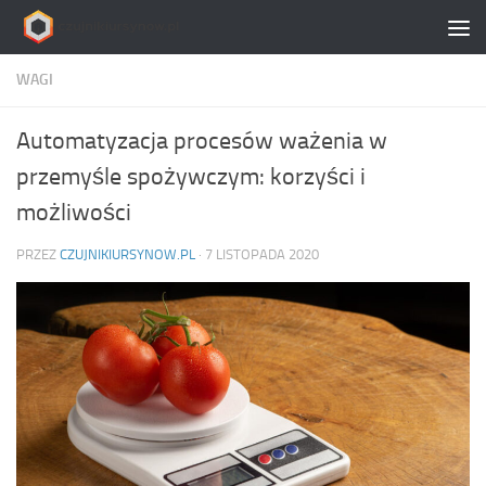
Skip to content
WAGI
Automatyzacja procesów ważenia w
przemyśle spożywczym: korzyści i
możliwości
PRZEZ
CZUJNIKIURSYNOW.PL
·
7 LISTOPADA 2020