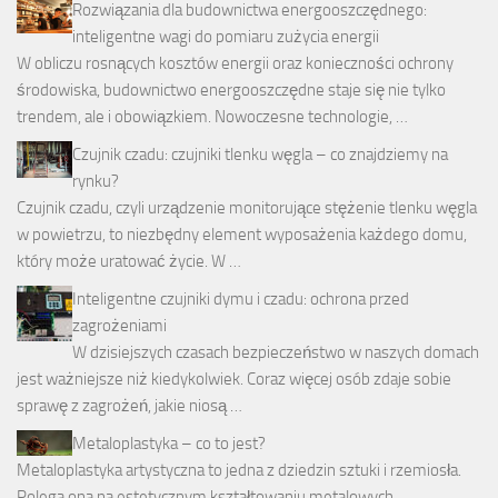
Rozwiązania dla budownictwa energooszczędnego:
inteligentne wagi do pomiaru zużycia energii
W obliczu rosnących kosztów energii oraz konieczności ochrony
środowiska, budownictwo energooszczędne staje się nie tylko
trendem, ale i obowiązkiem. Nowoczesne technologie, …
Czujnik czadu: czujniki tlenku węgla – co znajdziemy na
rynku?
Czujnik czadu, czyli urządzenie monitorujące stężenie tlenku węgla
w powietrzu, to niezbędny element wyposażenia każdego domu,
który może uratować życie. W …
Inteligentne czujniki dymu i czadu: ochrona przed
zagrożeniami
W dzisiejszych czasach bezpieczeństwo w naszych domach
jest ważniejsze niż kiedykolwiek. Coraz więcej osób zdaje sobie
sprawę z zagrożeń, jakie niosą …
Metaloplastyka – co to jest?
Metaloplastyka artystyczna to jedna z dziedzin sztuki i rzemiosła.
Polega ona na estetycznym kształtowaniu metalowych