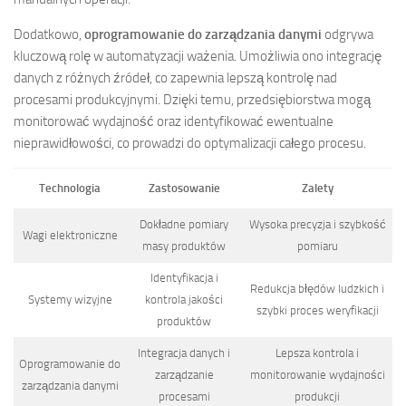
Dodatkowo,
oprogramowanie do zarządzania danymi
odgrywa
kluczową rolę w automatyzacji ważenia. Umożliwia ono integrację
danych z różnych źródeł, co zapewnia lepszą kontrolę nad
procesami produkcyjnymi. Dzięki temu, przedsiębiorstwa mogą
monitorować wydajność oraz identyfikować ewentualne
nieprawidłowości, co prowadzi do optymalizacji całego procesu.
Technologia
Zastosowanie
Zalety
Dokładne pomiary
Wysoka precyzja i szybkość
Wagi elektroniczne
masy produktów
pomiaru
Identyfikacja i
Redukcja błędów ludzkich i
Systemy wizyjne
kontrola jakości
szybki proces weryfikacji
produktów
Integracja danych i
Lepsza kontrola i
Oprogramowanie do
zarządzanie
monitorowanie wydajności
zarządzania danymi
procesami
produkcji