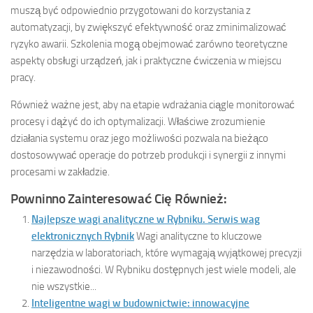
muszą być odpowiednio przygotowani do korzystania z
automatyzacji, by zwiększyć efektywność oraz zminimalizować
ryzyko awarii. Szkolenia mogą obejmować zarówno teoretyczne
aspekty obsługi urządzeń, jak i praktyczne ćwiczenia w miejscu
pracy.
Również ważne jest, aby na etapie wdrażania ciągle monitorować
procesy i dążyć do ich optymalizacji. Właściwe zrozumienie
działania systemu oraz jego możliwości pozwala na bieżąco
dostosowywać operacje do potrzeb produkcji i synergii z innymi
procesami w zakładzie.
Powninno Zainteresować Cię Również:
Najlepsze wagi analityczne w Rybniku. Serwis wag
elektronicznych Rybnik
Wagi analityczne to kluczowe
narzędzia w laboratoriach, które wymagają wyjątkowej precyzji
i niezawodności. W Rybniku dostępnych jest wiele modeli, ale
nie wszystkie...
Inteligentne wagi w budownictwie: innowacyjne