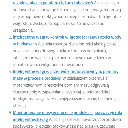
rozwiązania dla pomiaru ciężaru i obciążeń
W dzisiejszym
budownictwie innowacje technologiczne odgrywają kluczową
rolę w poprawie efektywności i bezpieczeństwa. Inteligentne
wagi, które zyskują na popularności, to nowoczesne
urządzenia...
Inteligentne wagi w kontroli wilgotności i zawartości wody
w budynkach
W dobie rosnącej świadomości ekologicznej
oraz znaczenia zdrowego mikroklimatu w budynkach,
inteligentne wagi stają się nieocenionym narzędziem w
monitorowaniu wilgotności i zawartości...
Inteligentne wagi w przemyśle motoryzacyjnym: pomiary
masy w procesie produkcji
W dzisiejszym przemyśle
motoryzacyjnym, precyzyjne pomiary masy odgrywają
kluczową rolę w zapewnieniu wysokiej jakości produkcji.
Inteligentne wagi, dzięki swojej zaawansowanej technologii,
oferują...
Monitorowanie masy w procesie produkcji spożywczej: rola
inteligentnych wag
W dzisiejszej erze nowoczesnej produkcji
spożywczej, precyzja i efektywność nabierają kluczowego