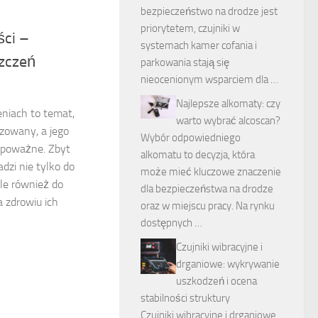
bezpieczeństwo na drodze jest
priorytetem, czujniki w
ści –
systemach kamer cofania i
zczeń
parkowania stają się
nieocenionym wsparciem dla …
Najlepsze alkomaty: czy
niach to temat,
warto wybrać alcoscan?
izowany, a jego
Wybór odpowiedniego
poważne. Zbyt
alkomatu to decyzja, która
zi nie tylko do
może mieć kluczowe znaczenie
le również do
dla bezpieczeństwa na drodze
a zdrowiu ich
oraz w miejscu pracy. Na rynku
dostępnych …
Czujniki wibracyjne i
drganiowe: wykrywanie
uszkodzeń i ocena
stabilności struktury
Czujniki wibracyjne i drganiowe