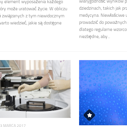
wiarygodność wyników p
ny element wyposażenia każdego
dziedzinach, takich jak p
óry może uratować życie. W obliczu
medycyna. Niewłaściwe 
ń związanych z tym niewidocznym
prowadzić do poważnych
arto wiedzieć, jakie są dostępne
dlatego regularne wzorco
niezbędne, aby...
3 MARCA 2017