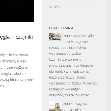
Wagi
DO POCZYTANIA
7
Czujniki w przemyśle
ęgla – czujniki
motoryzacyjnym:
jakość, bezpieczeństwo i
wydajność pojazdów
bójca, który może
Czujniki w przemyśle
h domach, a jego
motoryzacyjnym to kluczowy
je niezauważona.
element, który wpływa na
węgla, takie jak
bezpieczeństwo, jakość i
rywają kluczową rolę
wydajność pojazdów. W obliczu
h....
rosnących wymagań
dotyczących efektywności …
Czujniki i wagi do
pomiaru pH i