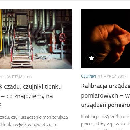
CZUJNIKI
11 MARCA 2017
13 KWIETNIA 2017
Kalibracja urządz
k czadu: czujniki tlenku
pomiarowych – w
 – co znajdziemy na
urządzeń pomiar
?
Kalibracja urządzeń pom
czadu, czyli urządzenie monitorujące
proces, który zapewnia d
 tlenku węgla w powietrzu, to