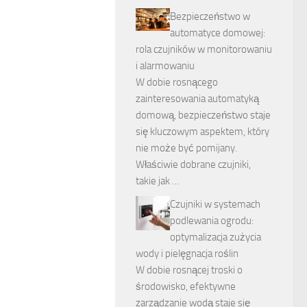
Bezpieczeństwo w
automatyce domowej:
rola czujników w monitorowaniu
i alarmowaniu
W dobie rosnącego
zainteresowania automatyką
domową, bezpieczeństwo staje
się kluczowym aspektem, który
nie może być pomijany.
Właściwie dobrane czujniki,
takie jak …
Czujniki w systemach
podlewania ogrodu:
optymalizacja zużycia
wody i pielęgnacja roślin
W dobie rosnącej troski o
środowisko, efektywne
zarządzanie wodą staje się