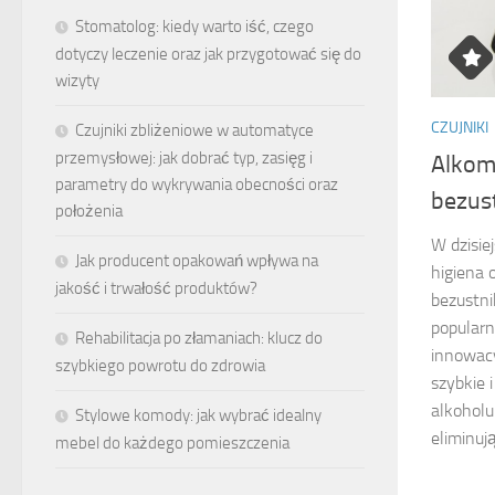
Stomatolog: kiedy warto iść, czego
dotyczy leczenie oraz jak przygotować się do
wizyty
CZUJNIKI
Czujniki zbliżeniowe w automatyce
przemysłowej: jak dobrać typ, zasięg i
Alkom
parametry do wykrywania obecności oraz
bezus
położenia
W dzisie
Jak producent opakowań wpływa na
higiena 
jakość i trwałość produktów?
bezustni
popularn
Rehabilitacja po złamaniach: klucz do
innowacy
szybkiego powrotu do zdrowia
szybkie 
alkohol
Stylowe komody: jak wybrać idealny
eliminują
mebel do każdego pomieszczenia