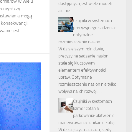
omiarów w wielu
dostępnych jest wiele modeli,
rzemysł czy
ale nie …
ustawienia mogą
Czujniki w systemach
 konsekwencji,
precyzyjnego sadzenia:
wanie jest
optymalne
rozmieszczenie nasion
W dzisiejszym rolnictwie,
precyzyjne sadzenie nasion
staje się kluczowym
elementem efektywności
upraw. Optymalne
rozmieszczenie nasion nie tylko
wpływa na ich rozwój, …
Czujniki w systemach
kamer cofania i
parkowania: ułatwienie
manewrowania i unikanie kolizji
W dzisiejszych czasach, kiedy