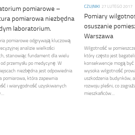
CZUJNIKI
27 LUTEGO 2017
atorium pomiarowe –
Pomiary wilgotno
tura pomiarowa niezbędna
osuszanie pomies
dym laboratorium.
Warszawa
oria pomiarowe odgrywają kluczową
recyzyjnej analizie wielkości
Wilgotność w pomieszcze
ch, stanowiąc fundament dla wielu
który często jest bagatel
, od przemysłu po medycynę. W
konsekwencje mogą być 
iejscach niezbędna jest odpowiednia
wysoka wilgotność prowad
a pomiarowa, która zapewnia
uszkodzenia budynków, a
ość i wiarygodność uzyskiwanych
rozwoju pleśni, co zagraż
...
mieszkańców....