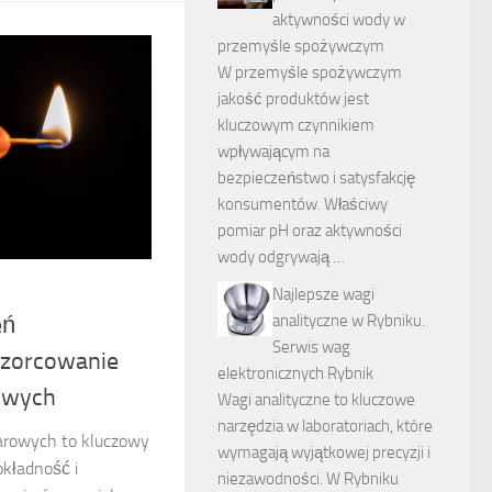
aktywności wody w
przemyśle spożywczym
W przemyśle spożywczym
jakość produktów jest
kluczowym czynnikiem
wpływającym na
bezpieczeństwo i satysfakcję
konsumentów. Właściwy
pomiar pH oraz aktywności
wody odgrywają …
Najlepsze wagi
analityczne w Rybniku.
eń
Serwis wag
zorcowanie
elektronicznych Rybnik
owych
Wagi analityczne to kluczowe
narzędzia w laboratoriach, które
iarowych to kluczowy
wymagają wyjątkowej precyzji i
okładność i
niezawodności. W Rybniku