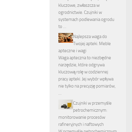
kluczowe, zwłaszcza w
ogrodnictwie. Czujniki w
systemach podlewania ogrodu
to …
Najlepsza waga do
Twojej apteki. Meble
apteczne i wagi
Waga apteczna to niezbędne
narzędzie, które odgrywa
kluczową rolę w codziennej
pracy apteki. Jej wybór wpływa
nie tylko na precyzję pomiarów,
…
Czujniki w przemyśle
petrochemicznym:
monitorowanie procesów
rafineryjnych i naftowych
W przemyśle petrochemicznym