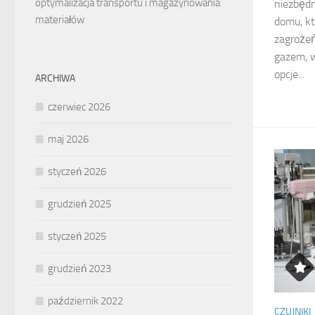
optymalizacja transportu i magazynowania
niezbęd
materiałów
domu, kt
zagroże
gazem, w
opcje...
ARCHIWA
czerwiec 2026
maj 2026
styczeń 2026
grudzień 2025
styczeń 2025
grudzień 2023
październik 2022
CZUJNIKI