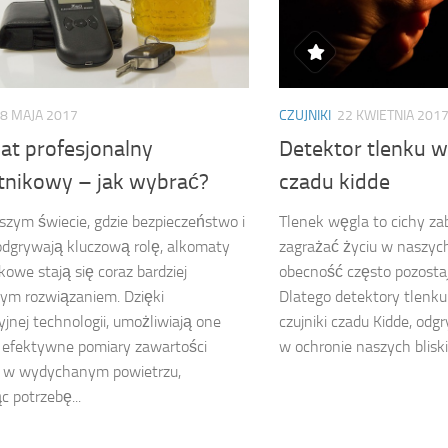
8 MAJA 2017
CZUJNIKI
22 KWIETNIA 201
at profesjonalny
Detektor tlenku w
tnikowy – jak wybrać?
czadu kidde
jszym świecie, gdzie bezpieczeństwo i
Tlenek węgla to cichy za
odgrywają kluczową rolę, alkomaty
zagrażać życiu w naszyc
kowe stają się coraz bardziej
obecność często pozosta
ym rozwiązaniem. Dzięki
Dlatego detektory tlenku 
jnej technologii, umożliwiają one
czujniki czadu Kidde, odg
i efektywne pomiary zawartości
w ochronie naszych bliskic
u w wydychanym powietrzu,
c potrzebę...