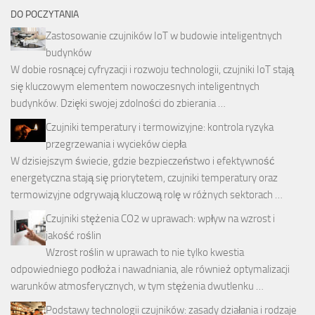
DO POCZYTANIA
Zastosowanie czujników IoT w budowie inteligentnych
budynków
W dobie rosnącej cyfryzacji i rozwoju technologii, czujniki IoT stają
się kluczowym elementem nowoczesnych inteligentnych
budynków. Dzięki swojej zdolności do zbierania …
Czujniki temperatury i termowizyjne: kontrola ryzyka
przegrzewania i wycieków ciepła
W dzisiejszym świecie, gdzie bezpieczeństwo i efektywność
energetyczna stają się priorytetem, czujniki temperatury oraz
termowizyjne odgrywają kluczową rolę w różnych sektorach …
Czujniki stężenia CO2 w uprawach: wpływ na wzrost i
jakość roślin
Wzrost roślin w uprawach to nie tylko kwestia
odpowiedniego podłoża i nawadniania, ale również optymalizacji
warunków atmosferycznych, w tym stężenia dwutlenku …
Podstawy technologii czujników: zasady działania i rodzaje