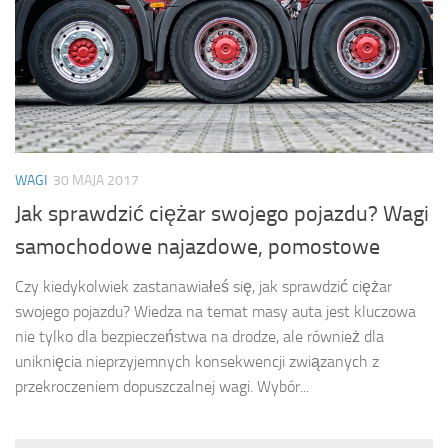
WAGI
30 MAJA 2017
Jak sprawdzić ciężar swojego pojazdu? Wagi
samochodowe najazdowe, pomostowe
Czy kiedykolwiek zastanawiałeś się, jak sprawdzić ciężar
swojego pojazdu? Wiedza na temat masy auta jest kluczowa
nie tylko dla bezpieczeństwa na drodze, ale również dla
uniknięcia nieprzyjemnych konsekwencji związanych z
przekroczeniem dopuszczalnej wagi. Wybór...