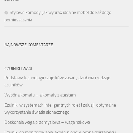
Stylowe komody: jak wybrać idealny mebel do każdego
pomieszczenia
NAJNOWSZE KOMENTARZE
CZUJNIKI I WAGI
Podstawy technologii czujników: zasady działania i rodzaje
czujników
Wybór alkomatu – alkomaty z atestem
Czujniki w systemach inteligentnych rolet i żaluzji: optymalne
wykorzystanie światła słonecznego
Doskonała waga przemysłowa – waga hakowa
Czujniki do monitorowania jakości plonów: ocena dojrzałości i