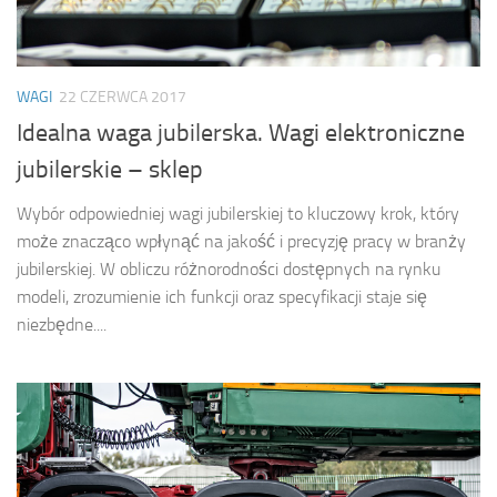
WAGI
22 CZERWCA 2017
Idealna waga jubilerska. Wagi elektroniczne
jubilerskie – sklep
Wybór odpowiedniej wagi jubilerskiej to kluczowy krok, który
może znacząco wpłynąć na jakość i precyzję pracy w branży
jubilerskiej. W obliczu różnorodności dostępnych na rynku
modeli, zrozumienie ich funkcji oraz specyfikacji staje się
niezbędne....