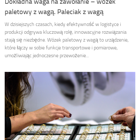
Dokładna waga na zawołanie – wózek
paletowy z wagą. Paleciak z wagą
W dzisiejszych czasach, kiedy efektywność w logistyce i
produkcji odgrywa kluczową rolę, innowacyjne rozwiązania
stają się niezbędne. Wózek paletowy z wagą to urządzenie,
które łączy w sobie funkcje transportowe i pomiarowe,
umożliwiając jednoczesne przewożenie...