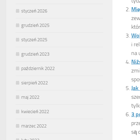
tydz
Mie
styczeń 2026
zew
grudzień 2025
któ
Wol
styczeń 2025
i r
na 
grudzień 2023
Niż
październik 2022
zmi
spo
sierpień 2022
Jak
sze
maj 2022
tyl
kwiecień 2022
3 p
prz
marzec 2022
są 