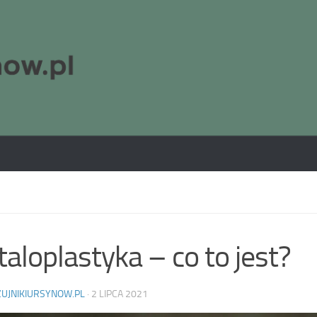
aloplastyka – co to jest?
ZUJNIKIURSYNOW.PL
·
2 LIPCA 2021