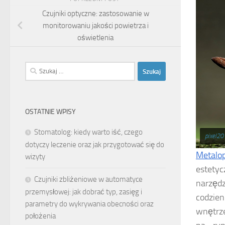
Czujniki optyczne: zastosowanie w
monitorowaniu jakości powietrza i
oświetlenia
Szukaj:
OSTATNIE WPISY
Stomatolog: kiedy warto iść, czego
pixel20
dotyczy leczenie oraz jak przygotować się do
Metalop
wizyty
estety
Czujniki zbliżeniowe w automatyce
narzęd
przemysłowej: jak dobrać typ, zasięg i
codzien
parametry do wykrywania obecności oraz
wnętrze
położenia