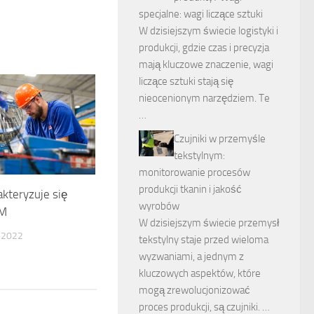
specjalne: wagi liczące sztuki
W dzisiejszym świecie logistyki i
produkcji, gdzie czas i precyzja
mają kluczowe znaczenie, wagi
liczące sztuki stają się
nieocenionym narzędziem. Te
…
Czujniki w przemyśle
tekstylnym:
monitorowanie procesów
produkcji tkanin i jakość
kteryzuje się
wyrobów
DM
W dzisiejszym świecie przemysł
 2022
tekstylny staje przed wieloma
wyzwaniami, a jednym z
kluczowych aspektów, które
mogą zrewolucjonizować
proces produkcji, są czujniki. …