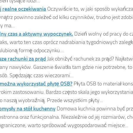
ień tysiące ludzi...
j realne oczekiwania
Oczywiście to, w jaki sposób wykańc
nątrz powinno zależeć od kilku czynników, trudno jest zdob
ry ma...
ny czas a aktywny wypoczynek.
Dzień wolny od pracy do 
elaks, warto ten czas oprócz nadrabiania tygodniowych zaleg
ulubioną formę odpoczynku....
sze rachunki za prąd
Jak obniżyć rachunek za prąd? Najłatw
any nawyków. Gaszenie światła tam gdzie nie potrzebne, to
sób. Spędzając czas wieczorami...
 można wykorzystać płytę OSB?
Płyta OSB to materiał kons
rokim zastosowaniu. Bardzo często skala jego wykorzystania
ko naszą wyobraźnią. Przede wszystkim płyty...
omysły na stół kuchenny
Domowa kuchnia powinna być prz
estronna oraz funkcjonalna. Niezależnie od jej rozmiarów, c
ograniczone, warto spróbować wygospodarować miejsce...