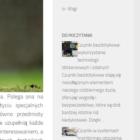
Wagi
DO POCZYTANIA
Czujniki bezdotykowe:
wykorzystanie
technologii
zbliżeniowych i zdalnych
Czujniki bezdotykowe stają się
nieodłącznym elementem
naszego codziennego życia,
sła. Polega ona na
oferując wygodę i
yciu specjalnych
bezpieczeństwo, które są dziś
bardziej istotne niż
ówno przedmioty
kiedykolwiek. Dzięki …
re uzupełnią każde
Czujniki w systemach
ainteresowaniem, a
monitoringu otoczenia: