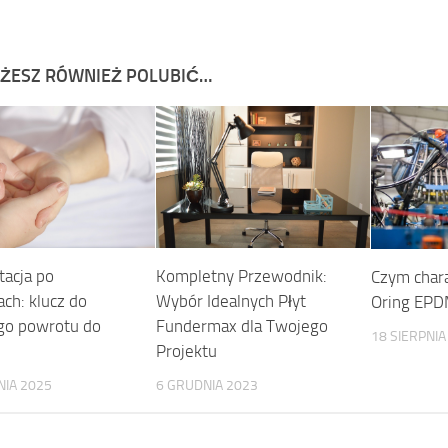
ŻESZ RÓWNIEŻ POLUBIĆ…
tacja po
Kompletny Przewodnik:
Czym chara
ch: klucz do
Wybór Idealnych Płyt
Oring EP
go powrotu do
Fundermax dla Twojego
18 SIERPNIA
Projektu
NIA 2025
6 GRUDNIA 2023