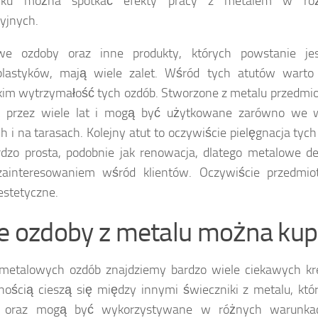
nku można spotkać efekty pracy z metalem w róż
yjnych.
we ozdoby oraz inne produkty, których powstanie je
plastyków, mają wiele zalet. Wśród tych atutów warto
im wytrzymałość tych ozdób. Stworzone z metalu przedmi
ą przez wiele lat i mogą być użytkowane zarówno we 
h i na tarasach. Kolejny atut to oczywiście pielęgnacja tyc
dzo prosta, podobnie jak renowacja, dlatego metalowe de
zainteresowaniem wśród klientów. Oczywiście przedmio
estetyczne.
ie ozdoby z metalu można kup
metalowych ozdób znajdziemy bardzo wiele ciekawych kre
nością cieszą się między innymi świeczniki z metalu, któ
 oraz mogą być wykorzystywane w różnych warunkac