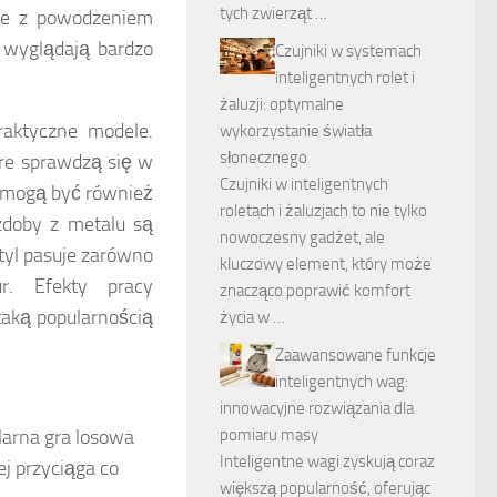
tych zwierząt …
óre z powodzeniem
ż wyglądają bardzo
Czujniki w systemach
inteligentnych rolet i
żaluzji: optymalne
aktyczne modele.
wykorzystanie światła
słonecznego
óre sprawdzą się w
Czujniki w inteligentnych
 mogą być również
roletach i żaluzjach to nie tylko
zdoby z metalu są
nowoczesny gadżet, ale
tyl pasuje zarówno
kluczowy element, który może
r. Efekty pracy
znacząco poprawić komfort
taką popularnością
życia w …
Zaawansowane funkcje
inteligentnych wag:
innowacyjne rozwiązania dla
pomiaru masy
larna gra losowa
Inteligentne wagi zyskują coraz
 przyciąga co
większą popularność, oferując