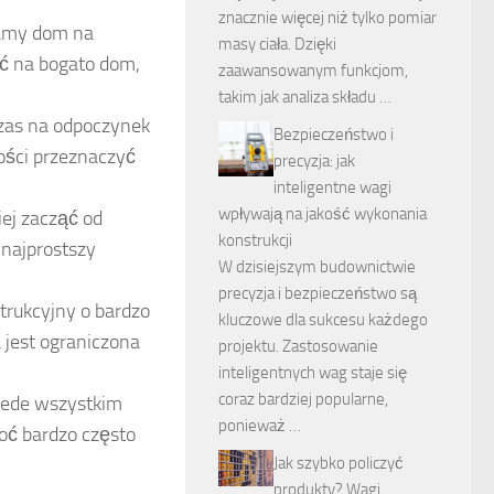
znacznie więcej niż tylko pomiar
zamy dom na
masy ciała. Dzięki
ić na bogato dom,
zaawansowanym funkcjom,
takim jak analiza składu …
czas na odpoczynek
Bezpieczeństwo i
łości przeznaczyć
precyzja: jak
inteligentne wagi
wpływają na jakość wykonania
iej zacząć od
konstrukcji
 najprostszy
W dzisiejszym budownictwie
precyzja i bezpieczeństwo są
trukcyjny o bardzo
kluczowe dla sukcesu każdego
 jest ograniczona
projektu. Zastosowanie
inteligentnych wag staje się
coraz bardziej popularne,
ede wszystkim
ponieważ …
hoć bardzo często
Jak szybko policzyć
produkty? Wagi