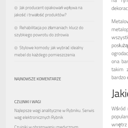
na ry
Jak producent opakowań wpływa na
dekorac
jakość i trwałość produktów?
Metalo
Rehabilitacja po złamaniach: klucz do
metalo
szybkiego powrotu do zdrowia
wszystk
posłuż
Stylowe komody: jak wybrać idealny
ogrodac
mebel do każdego pomieszczenia
ona bar
takim 
bardzo 
NAJNOWSZE KOMENTARZE
Jak
CZUJNIKI I WAGI
Wśród 
Najlepsze wagi analityczne w Rybniku. Serwis
popular
wag elektronicznych Rybnik
wnętrz
Czujniki w obrazowaniu medycznym: