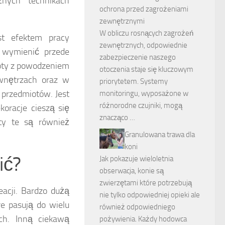
nych technikach
ochrona przed zagrożeniami
zewnętrznymi
W obliczu rosnących zagrożeń
st efektem pracy
zewnętrznych, odpowiednie
 wymienić przede
zabezpieczenie naszego
oty z powodzeniem
otoczenia staje się kluczowym
wnętrzach oraz w
priorytetem. Systemy
h przedmiotów. Jest
monitoringu, wyposażone w
różnorodne czujniki, mogą
koracje cieszą się
znacząco …
ty te są również
Granulowana trawa dla
koni
ić?
Jak pokazuje wieloletnia
obserwacja, konie są
zwierzętami które potrzebują
acji. Bardzo dużą
nie tylko odpowiedniej opieki ale
re pasują do wielu
również odpowiedniego
h. Inną ciekawą
pożywienia. Każdy hodowca