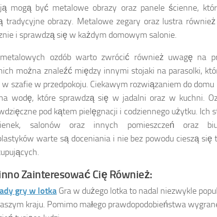
cją mogą być metalowe obrazy oraz panele ścienne, kt
ą tradycyjne obrazy. Metalowe zegary oraz lustra równie
znie i sprawdzą się w każdym domowym salonie.
metalowych ozdób warto zwrócić również uwagę na pr
ich można znaleźć między innymi stojaki na parasolki, kt
b w szafie w przedpokoju. Ciekawym rozwiązaniem do domu
 na wodę, które sprawdzą się w jadalni oraz w kuchni. O
wdzięczne pod kątem pielęgnacji i codziennego użytku. Ich s
ienek, salonów oraz innych pomieszczeń oraz biu
lastyków warte są doceniania i nie bez powodu cieszą się 
upujących.
nno Zainteresować Cię Również:
ady gry w lotka
Gra w dużego lotka to nadal niezwykle popu
aszym kraju. Pomimo małego prawdopodobieństwa wygranej