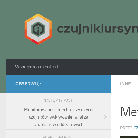
Skip to content
Współpraca i kontakt
OBSERWUJ:
INNE
NASTĘPNY POST
Met
Monitorowanie oddechu przy użyciu
czujników: wykrywanie i analiza
problemów oddechowych
PRZEZ
C
POPRZEDNI POST