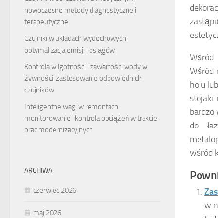
dekora
nowoczesne metody diagnostyczne i
zastąpi
terapeutyczne
estetyc
Czujniki w układach wydechowych:
optymalizacja emisji i osiągów
Wśród 
Kontrola wilgotności i zawartości wody w
Wśród n
żywności: zastosowanie odpowiednich
holu lu
czujników
stojaki
Inteligentne wagi w remontach:
bardzo 
monitorowanie i kontrola obciążeń w trakcie
do łaz
prac modernizacyjnych
metalop
wśród k
ARCHIWA
Powni
czerwiec 2026
Zas
w n
maj 2026