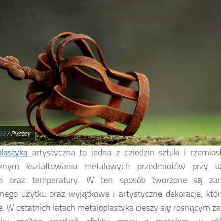
13
/ Pixabay
lastyka
artystyczna to jedna z dziedzin sztuki i rzemio
cznym kształtowaniu metalowych przedmiotów przy uż
zi oraz temperatury. W ten sposób tworzone są zar
nego użytku oraz wyjątkowe i artystyczne dekoracje, któ
. W ostatnich latach metaloplastyka cieszy się rosnącym z